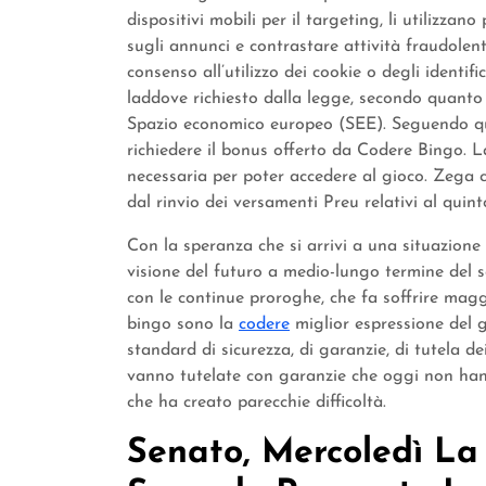
dispositivi mobili per il targeting, li utilizzan
sugli annunci e contrastare attività fraudolente 
consenso all’utilizzo dei cookie o degli identifi
laddove richiesto dalla legge, secondo quanto d
Spazio economico europeo (SEE). Seguendo ques
richiedere il bonus offerto da Codere Bingo. L
necessaria per poter accedere al gioco. Zega 
dal rinvio dei versamenti Preu relativi al quin
Con la speranza che si arrivi a una situazione 
visione del futuro a medio-lungo termine del se
con le continue proroghe, che fa soffrire magg
bingo sono la
codere
miglior espressione del g
standard di sicurezza, di garanzie, di tutela de
vanno tutelate con garanzie che oggi non han
che ha creato parecchie difficoltà.
Senato, Mercoledì La