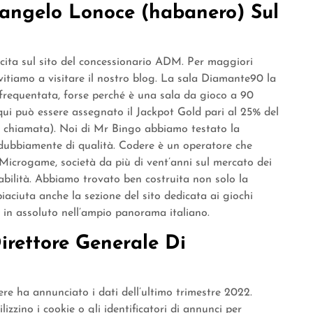
angelo Lonoce (habanero) Sul
incita sul sito del concessionario ADM. Per maggiori
nvitiamo a visitare il nostro blog. La sala Diamante90 la
frequentata, forse perché è una sala da gioco a 90
e qui può essere assegnato il Jackpot Gold pari al 25% del
0ª chiamata). Noi di Mr Bingo abbiamo testato la
ndubbiamente di qualità. Codere è un operatore che
i Microgame, società da più di vent’anni sul mercato dei
abilità. Abbiamo trovato ben costruita non solo la
piaciuta anche la sezione del sito dedicata ai giochi
e in assoluto nell’ampio panorama italiano.
rettore Generale Di
ere ha annunciato i dati dell’ultimo trimestre 2022.
izzino i cookie o gli identificatori di annunci per