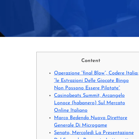
Content
Operazione “final Blow”, Codere Italia:
“le Estrazioni Delle Giocate Bingo
Non Possono Essere Pilotate”
Casinobeats Summit, Arcangelo
Lonoce (habanero) Sul Mercato
Online Italiano
Marco Bedendo Nuovo Direttore
Generale Di Microgame
Senato, Mercoledì La Presentazione