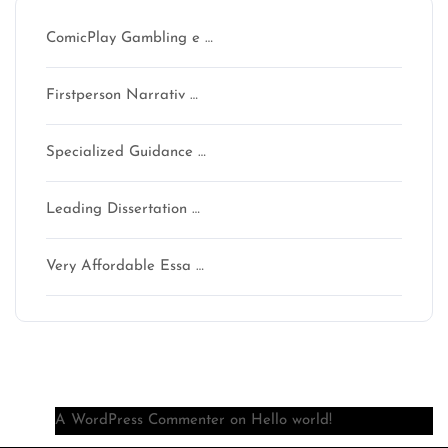
ComicPlay Gambling e …
Firstperson Narrativ …
Specialized Guidance …
Leading Dissertation …
Very Affordable Essa …
Recent Comments
A WordPress Commenter
on
Hello world!