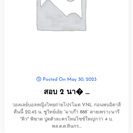
Posted On May 30, 2023
สอบ 2 นา� …
วอลเลย์บอลหญิงไทยถ่ายโปรโมต VNL ก่อนพบอิตาลี
คืนนี้ 20.45 น. ชูวิทย์เย้ย “มาเก๊า 888” ตายเพราะนารี
"ดิว" พิฆาต ปูดตัวละครใหม่ไซซ์ใหญ่กว่า 4 บ.
พล.ต.ต.ทินกร…