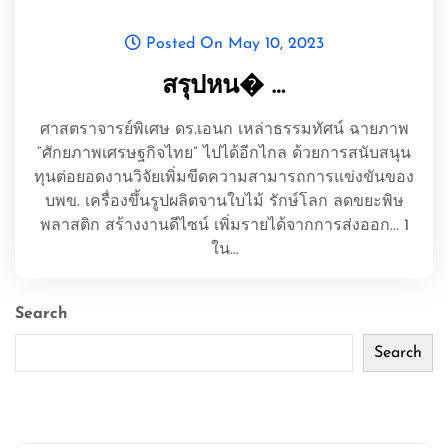
Posted On May 10, 2023
สรุปหน� …
ศาสตราจารย์พิเศษ ดร.เอนก เหล่าธรรมทัศน์ ฉายภาพ
“ศักยภาพเศรษฐกิจไทย” ไปได้อีกไกล ด้วยการสนับสนุน
ทุนต่อยอดงานวิจัยเพิ่มขีดความสามารถการแข่งขันของ
บพข. เครื่องขึ้นรูปผลิตจานใบไม้ รักษ์โลก ลดขยะพิษ
พลาสติก สร้างงานดีไซน์ เพิ่มรายได้จากการส่งออก... 1
ใน…
Search
Search
Recent Posts