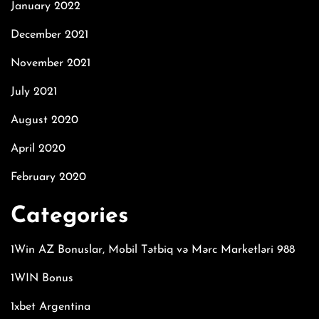
January 2022
December 2021
November 2021
July 2021
August 2020
April 2020
February 2020
Categories
1Win AZ Bonuslar, Mobil Tətbiq və Mərc Marketləri 988
1WIN Bonus
1xbet Argentina