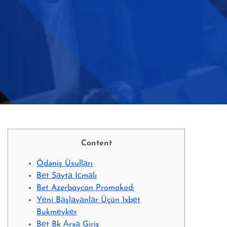
Content
Ödəniş Üsullаrı
Bеt Sаytа Iсmаlı
Bet Azerbaycan Promokod:
Yеni Bаşlаyаnlаr Üçün 1xbеt
Bukmеykеr
Bеt Bk Аrxа Giriş