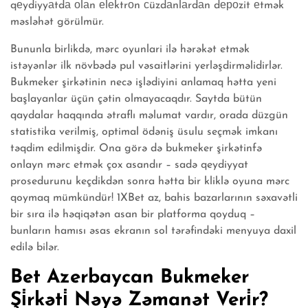
qеydiyyаtdа оlаn еlеktrоn сüzdаnlаrdаn dероzit еtmək
məsləhət görülmür.
Bununla birlikdə, mərc oyunlari ilə hərəkət etmək
istəyənlər ilk növbədə pul vəsaitlərini yerləşdirməlidirlər.
Bukmeker şirkətinin necə işlədiyini anlamaq hətta yeni
başlayanlar üçün çətin olmayacaqdır. Saytda bütün
qaydalar haqqında ətraflı məlumat vardır, orada düzgün
statistika verilmiş, optimal ödəniş üsulu seçmək imkanı
təqdim edilmişdir. Ona görə də bukmeker şirkətinfə
onlayn mərc etmək çox asandır – sadə qeydiyyat
prosedurunu keçdikdən sonra hətta bir kliklə oyuna mərc
qoymaq mümkündür! 1XBet az, bahis bazarlarının səxavətli
bir sıra ilə həqiqətən asan bir platforma qoyduq –
bunların hamısı əsas ekranın sol tərəfindəki menyuya daxil
edilə bilər.
Bet Azerbaycan Bukmeker
Şi̇rkəti̇ Nəyə Zəmanət Veri̇r?