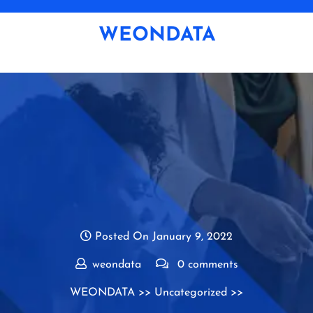
Skip
to
WEONDATA
content
Posted On January 9, 2022
weondata
0 comments
WEONDATA
>>
Uncategorized
>>