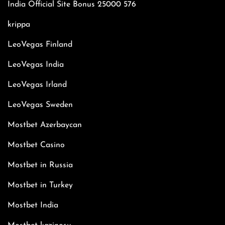
India Official Site Bonus 25000 576
krippa
LeoVegas Finland
LeoVegas India
LeoVegas Irland
LeoVegas Sweden
Mostbet Azerbaycan
Mostbet Casino
Mostbet in Russia
Mostbet in Turkey
Mostbet India