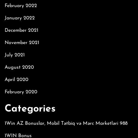
February 2022
January 2022
December 2021
November 2021
July 2021
August 2020
April 2020
February 2020
Categories
1Win AZ Bonuslar, Mobil Tətbiq və Mərc Marketləri 988
1WIN Bonus