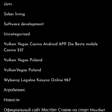
slots
Sober living
Software development
Uncategorized
Vulkan Vegas Casino Android APP Die Beste mobile
Casino 237
Vulkan Vegas Poland
VulkanVegas Poland
Wybieraj Legalne Kasyno Online 967
Агробизнес
Новости
Официальный сайт Мостбет Ставки на спорт Mostbet