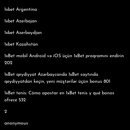
1xbet Argentina
1xbet Azerbajan
1xbet Azerbaydjan
1xbet Kazahstan
1xBet mobil Android və iOS üçün 1xBet proqramını endirin
202
1xBet qeydiyyat Azərbaycanda 1xBet saytında
qeydiyyatdan keçin, yeni müştərilər üçün bonus 801
1xBet tenis: Cómo apostar en 1xBet tenis y qué bonos
ofrece 532
2
anonymous