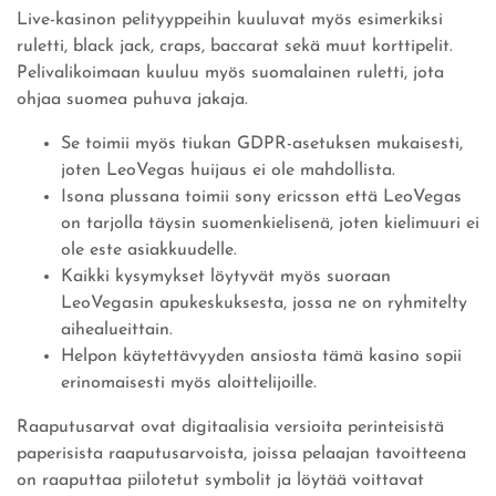
Live-kasinon pelityyppeihin kuuluvat myös esimerkiksi
ruletti, black jack, craps, baccarat sekä muut korttipelit.
Pelivalikoimaan kuuluu myös suomalainen ruletti, jota
ohjaa suomea puhuva jakaja.
Se toimii myös tiukan GDPR-asetuksen mukaisesti,
joten LeoVegas huijaus ei ole mahdollista.
Isona plussana toimii sony ericsson että LeoVegas
on tarjolla täysin suomenkielisenä, joten kielimuuri ei
ole este asiakkuudelle.
Kaikki kysymykset löytyvät myös suoraan
LeoVegasin apukeskuksesta, jossa ne on ryhmitelty
aihealueittain.
Helpon käytettävyyden ansiosta tämä kasino sopii
erinomaisesti myös aloittelijoille.
Raaputusarvat ovat digitaalisia versioita perinteisistä
paperisista raaputusarvoista, joissa pelaajan tavoitteena
on raaputtaa piilotetut symbolit ja löytää voittavat