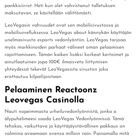
pankkisiirrot. Heti kun olet vahvistanut talletuksen
maksutavan, ze käsitellään välittömästi.
LeoVegasin vahvuudet ovat sen mobiilisivustossa ja
mobiilisovelluksessa. LeoVegas about kännykän käyttäjän
unelmasivusto esports vedonlyöntiin. LeoVegas tarjoaa
myös markkinoiden parhaat välineet oman pelaamisen
rajoittamiseen. Tämän kaiken lisäksi korkeat kertoimet ja
ainutlaatuinen jopa 100€ ilmaisveto liittymisen
yhteydessä tekevät LeoVegasista sivuston joka
erottautuu kilpailijoistaan.
Pelaaminen Reactoonz
Leovegas Casinolla
Nauti nopeimmasta urheiluvedonlyönnistä, jonka a
älypuhelimeesi saada LeoVegas Vedonlyönnissä. Tämä
tehokas, vaikuttava ja käyttäjäystävällinen pakkaus on
valmiina avaamaan ovensa milloin vain. Painamalla mitä