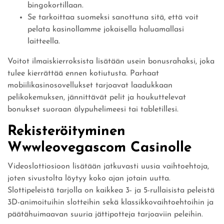
bingokortillaan.
Se tarkoittaa suomeksi sanottuna sitä, että voit
pelata kasinollamme jokaisella haluamallasi
laitteella.
Voitot ilmaiskierroksista lisätään usein bonusrahaksi, joka
tulee kierrättää ennen kotiutusta. Parhaat
mobiilikasinosovellukset tarjoavat laadukkaan
pelikokemuksen, jännittävät pelit ja houkuttelevat
bonukset suoraan älypuhelimeesi tai tabletillesi.
Rekisteröityminen
Wwwleovegascom Casinolle
Videoslottiosioon lisätään jatkuvasti uusia vaihtoehtoja,
joten sivustolta löytyy koko ajan jotain uutta.
Slottipeleistä tarjolla on kaikkea 3- ja 5-rullaisista peleistä
3D-animoituihin slotteihin sekä klassikkovaihtoehtoihin ja
päätähuimaavan suuria jättipotteja tarjoaviin peleihin.