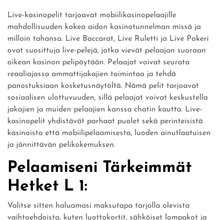
Live-kasinopelit tarjoavat mobiilikasinopelaajille
mahdollisuuden kokea aidon kasinotunnelman missä ja
milloin tahansa. Live Baccarat, Live Ruletti ja Live Pokeri
ovat suosittuja live-pelejä, jotka vievät pelaajan suoraan
oikean kasinon pelipöytään. Pelaajat voivat seurata
reaaliajassa ammattijakajien toimintaa ja tehdä
panostuksiaan kosketusnäytöltä. Nämä pelit tarjoavat
sosiaalisen ulottuvuuden, sillä pelaajat voivat keskustella
jakajien ja muiden pelaajien kanssa chatin kautta. Live-
kasinopelit yhdistävät parhaat puolet sekä perinteisistä
kasinoista että mobiilipelaamisesta, luoden ainutlaatuisen
ja jännittävän pelikokemuksen.
Pelaamiseni Tärkeimmät
Hetket L 1:
Valitse sitten haluamasi maksutapa tarjolla olevista
vaihtoehdoista, kuten luottokortit, sähköiset lompakot ja