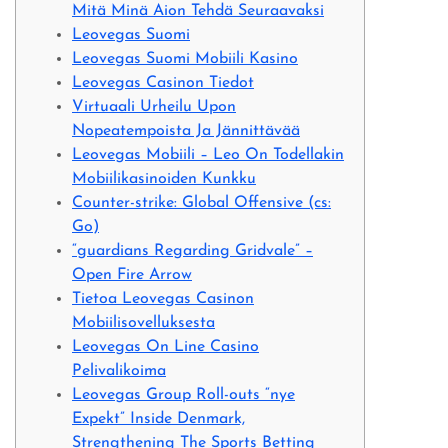
Mitä Minä Aion Tehdä Seuraavaksi
Leovegas Suomi
Leovegas Suomi Mobiili Kasino
Leovegas Casinon Tiedot
Virtuaali Urheilu Upon
Nopeatempoista Ja Jännittävää
Leovegas Mobiili – Leo On Todellakin
Mobiilikasinoiden Kunkku
Counter-strike: Global Offensive (cs:
Go)
“guardians Regarding Gridvale” –
Open Fire Arrow
Tietoa Leovegas Casinon
Mobiilisovelluksesta
Leovegas On Line Casino
Pelivalikoima
Leovegas Group Roll-outs “nye
Expekt” Inside Denmark,
Strengthening The Sports Betting