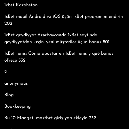
1xbet Kazahstan
1xBet mobil Android və iOS üçün 1xBet proqramını endirin
202
1xBet qeydiyyat Azərbaycanda 1xBet saytında
qeydiyyatdan keçin, yeni müştərilər üçün bonus 801
1xBet tenis: Cómo apostar en 1xBet tenis y qué bonos
ofrece 532
2
anonymous
Blog
Bookkeeping
Bu 10 Mangeti mostbet giriş yap ekleyin 732