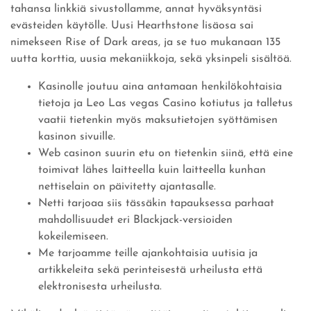
tahansa linkkiä sivustollamme, annat hyväksyntäsi
evästeiden käytölle. Uusi Hearthstone lisäosa sai
nimekseen Rise of Dark areas, ja se tuo mukanaan 135
uutta korttia, uusia mekaniikkoja, sekä yksinpeli sisältöä.
Kasinolle joutuu aina antamaan henkilökohtaisia
tietoja ja Leo Las vegas Casino kotiutus ja talletus
vaatii tietenkin myös maksutietojen syöttämisen
kasinon sivuille.
Web casinon suurin etu on tietenkin siinä, että eine
toimivat lähes laitteella kuin laitteella kunhan
nettiselain on päivitetty ajantasalle.
Netti tarjoaa siis tässäkin tapauksessa parhaat
mahdollisuudet eri Blackjack-versioiden
kokeilemiseen.
Me tarjoamme teille ajankohtaisia uutisia ja
artikkeleita sekä perinteisestä urheilusta että
elektronisesta urheilusta.