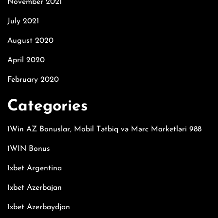
November 2021
July 2021
August 2020
April 2020
February 2020
Categories
1Win AZ Bonuslar, Mobil Tətbiq və Mərc Marketləri 988
1WIN Bonus
1xbet Argentina
1xbet Azerbajan
1xbet Azerbaydjan