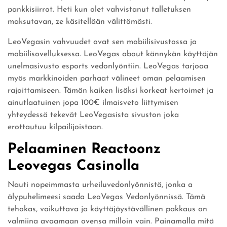
pankkisiirrot. Heti kun olet vahvistanut talletuksen
maksutavan, ze käsitellään välittömästi.
LeoVegasin vahvuudet ovat sen mobiilisivustossa ja
mobiilisovelluksessa. LeoVegas about kännykän käyttäjän
unelmasivusto esports vedonlyöntiin. LeoVegas tarjoaa
myös markkinoiden parhaat välineet oman pelaamisen
rajoittamiseen. Tämän kaiken lisäksi korkeat kertoimet ja
ainutlaatuinen jopa 100€ ilmaisveto liittymisen
yhteydessä tekevät LeoVegasista sivuston joka
erottautuu kilpailijoistaan.
Pelaaminen Reactoonz
Leovegas Casinolla
Nauti nopeimmasta urheiluvedonlyönnistä, jonka a
älypuhelimeesi saada LeoVegas Vedonlyönnissä. Tämä
tehokas, vaikuttava ja käyttäjäystävällinen pakkaus on
valmiina avaamaan ovensa milloin vain. Painamalla mitä