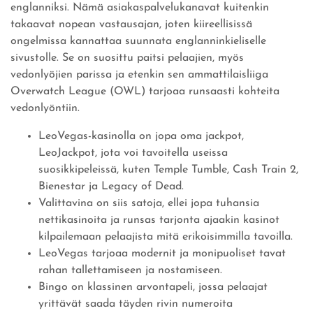
englanniksi. Nämä asiakaspalvelukanavat kuitenkin
takaavat nopean vastausajan, joten kiireellisissä
ongelmissa kannattaa suunnata englanninkieliselle
sivustolle. Se on suosittu paitsi pelaajien, myös
vedonlyöjien parissa ja etenkin sen ammattilaisliiga
Overwatch League (OWL) tarjoaa runsaasti kohteita
vedonlyöntiin.
LeoVegas-kasinolla on jopa oma jackpot,
LeoJackpot, jota voi tavoitella useissa
suosikkipeleissä, kuten Temple Tumble, Cash Train 2,
Bienestar ja Legacy of Dead.
Valittavina on siis satoja, ellei jopa tuhansia
nettikasinoita ja runsas tarjonta ajaakin kasinot
kilpailemaan pelaajista mitä erikoisimmilla tavoilla.
LeoVegas tarjoaa modernit ja monipuoliset tavat
rahan tallettamiseen ja nostamiseen.
Bingo on klassinen arvontapeli, jossa pelaajat
yrittävät saada täyden rivin numeroita