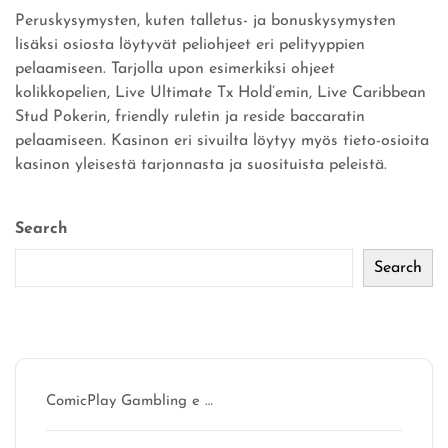
Peruskysymysten, kuten talletus- ja bonuskysymysten
lisäksi osiosta löytyvät peliohjeet eri pelityyppien
pelaamiseen. Tarjolla upon esimerkiksi ohjeet
kolikkopelien, Live Ultimate Tx Hold’emin, Live Caribbean
Stud Pokerin, friendly ruletin ja reside baccaratin
pelaamiseen. Kasinon eri sivuilta löytyy myös tieto-osioita
kasinon yleisestä tarjonnasta ja suosituista peleistä.
Search
Search
Recent Posts
ComicPlay Gambling e …