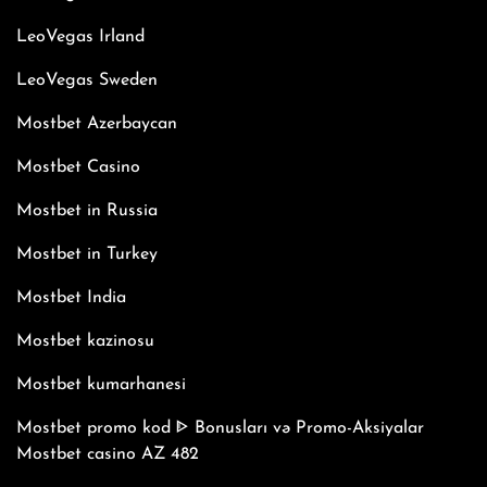
LeoVegas Irland
LeoVegas Sweden
Mostbet Azerbaycan
Mostbet Casino
Mostbet in Russia
Mostbet in Turkey
Mostbet India
Mostbet kazinosu
Mostbet kumarhanesi
Mostbet promo kod ᐈ Bonusları və Promo-Aksiyalar
Mostbet casino AZ 482