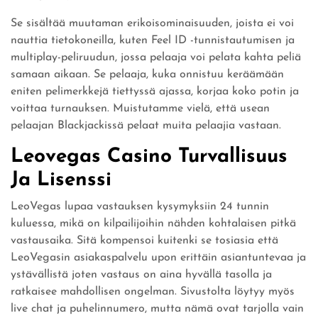
Se sisältää muutaman erikoisominaisuuden, joista ei voi
nauttia tietokoneilla, kuten Feel ID -tunnistautumisen ja
multiplay-peliruudun, jossa pelaaja voi pelata kahta peliä
samaan aikaan. Se pelaaja, kuka onnistuu keräämään
eniten pelimerkkejä tiettyssä ajassa, korjaa koko potin ja
voittaa turnauksen. Muistutamme vielä, että usean
pelaajan Blackjackissä pelaat muita pelaajia vastaan.
Leovegas Casino Turvallisuus
Ja Lisenssi
LeoVegas lupaa vastauksen kysymyksiin 24 tunnin
kuluessa, mikä on kilpailijoihin nähden kohtalaisen pitkä
vastausaika. Sitä kompensoi kuitenki se tosiasia että
LeoVegasin asiakaspalvelu upon erittäin asiantuntevaa ja
ystävällistä joten vastaus on aina hyvällä tasolla ja
ratkaisee mahdollisen ongelman. Sivustolta löytyy myös
live chat ja puhelinnumero, mutta nämä ovat tarjolla vain