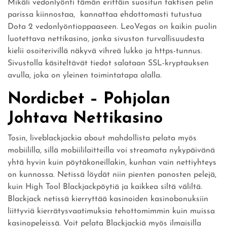
Mikäli vedonlyönti tämän erittäin suositun taktisen pelin
parissa kiinnostaa, kannattaa ehdottomasti tutustua
Dota 2 vedonlyöntioppaaseen. LeoVegas on kaikin puolin
luotettava nettikasino, jonka sivuston turvallisuudesta
kielii osoiterivillä näkyvä vihreä lukko ja https-tunnus.
Sivustolla käsiteltävät tiedot salataan SSL-kryptauksen
avulla, joka on yleinen toimintatapa alalla.
Nordicbet – Pohjolan
Johtava Nettikasino
Tosin, liveblackjackia about mahdollista pelata myös
mobiililla, sillä mobiililaitteilla voi streamata nykypäivänä
yhtä hyvin kuin pöytäkoneillakin, kunhan vain nettiyhteys
on kunnossa. Netissä löydät niin pienten panosten pelejä,
kuin High Tool Blackjackpöytiä ja kaikkea siltä väliltä.
Blackjack netissä kierryttää kasinoiden kasinobonuksiin
liittyviä kierrätysvaatimuksia tehottomimmin kuin muissa
kasinopeleissä. Voit pelata Blackjackiä myös ilmaisilla