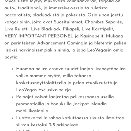
Myös sieltä löytyy mukavasti valinnanvaraa; tarjolla on
auto-, traditional-, ja immersive-versioita ruletista,
baccaratista, blackjackistä ja pokerista. Osio upon jaettu
katgorioihin, joita ovat Suosituimmat, Chambre Separée,
Live Ruletti, Live Blackjack, Pikapeli, Live Korttipelit,
VERY IMPORTANT PERSONEL ja Kasinopelit. Mukana
on perinteisten Advancement Gamingin ja Netentin pelien
lisäksi harvinaisempiakin nimiä, ja jopa LeoVegasin omia
pöytiä.
Huomaa pelien eroavaisuudet laajan livepöytäpelien
valikoimamme myötä, millä tahansa
kosketusnäyttölaitteella ja pelaa etuoikeutettuja
LeoVegas Exclusive-pelejä.
Pelaajat voivat laajentaa pelikassaansa useilla
promootioilla ja bonuksilla Jackpot Islandin
mobiilikasinolla.
Luottokorteille rahaa kotiuttaessa sivusto ilmoittaa
siirron kestoksi 3-5 arkipäivää.