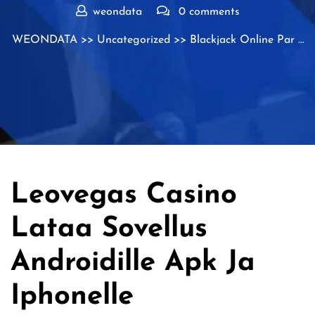
weondata
0 comments
WEONDATA
>>
Uncategorized
>> Blackjack Online Par …
Leovegas Casino
Lataa Sovellus
Androidille Apk Ja
Iphonelle