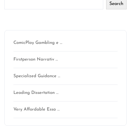
Search
Recent Posts
ComicPlay Gambling e …
Firstperson Narrativ …
Specialized Guidance …
Leading Dissertation …
Very Affordable Essa …