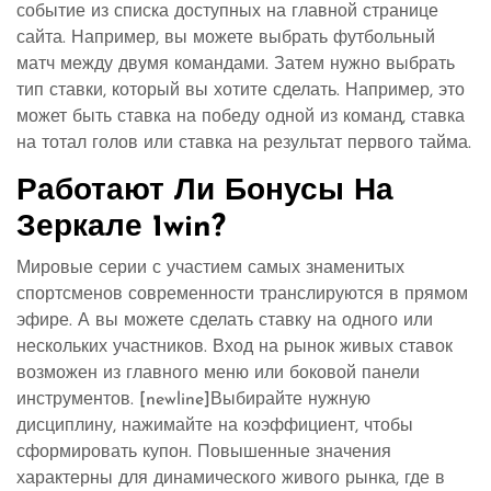
событие из списка доступных на главной странице
сайта. Например, вы можете выбрать футбольный
матч между двумя командами. Затем нужно выбрать
тип ставки, который вы хотите сделать. Например, это
может быть ставка на победу одной из команд, ставка
на тотал голов или ставка на результат первого тайма.
Работают Ли Бонусы На
Зеркале 1win?
Мировые серии с участием самых знаменитых
спортсменов современности транслируются в прямом
эфире. А вы можете сделать ставку на одного или
нескольких участников. Вход на рынок живых ставок
возможен из главного меню или боковой панели
инструментов. [newline]Выбирайте нужную
дисциплину, нажимайте на коэффициент, чтобы
сформировать купон. Повышенные значения
характерны для динамического живого рынка, где в