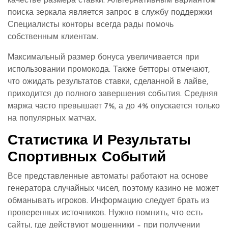
качестве размера ставки. Альтернативным вариантом
поиска зеркала является запрос в службу поддержки
Специалисты конторы всегда рады помочь
собственным клиентам.
Максимальный размер бонуса увеличивается при
использовании промокода. Также бетторы отмечают,
что ожидать результатов ставки, сделанной в лайве,
приходится до полного завершения события. Средняя
маржа часто превышает 7%, а до 4% опускается только
на популярных матчах.
Статистика И Результаты
Спортивных Событий
Все представленные автоматы работают на основе
генератора случайных чисел, поэтому казино не может
обманывать игроков. Информацию следует брать из
проверенных источников. Нужно помнить, что есть
сайты, где действуют мошенники – при получении