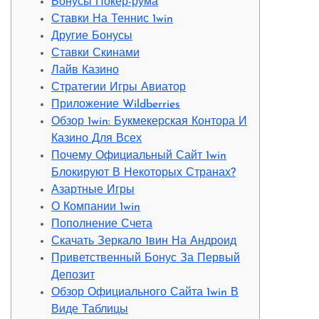
Бонусы Покер-рума
Ставки На Теннис 1win
Другие Бонусы
Ставки Скинами
Лайв Казино
Стратегии Игры Авиатор
Приложение Wildberries
Обзор 1win: Букмекерская Контора И
Казино Для Всех
Почему Официальный Сайт 1win
Блокируют В Некоторых Странах?
Азартные Игры
О Компании 1win
Пополнение Счета
Скачать Зеркало 1вин На Андроид
Приветственный Бонус За Первый
Депозит
Обзор Официального Сайта 1win В
Виде Таблицы