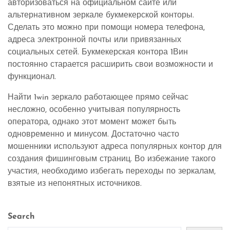
авторизоваться на официальном сайте или
альтернативном зеркале букмекерской конторы.
Сделать это можно при помощи номера телефона,
адреса электронной почты или привязанных
социальных сетей. Букмекерская контора 1Вин
постоянно старается расширить свои возможности и
функционал.
Найти 1win зеркало работающее прямо сейчас
несложно, особенно учитывая популярность
оператора, однако этот момент может быть
одновременно и минусом. Достаточно часто
мошенники используют адреса популярных контор для
создания фишинговым страниц. Во избежание такого
участия, необходимо избегать переходы по зеркалам,
взятые из непонятных источников.
Search