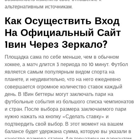
альтернативным источникам.
Как Осуществить Вход
На Официальный Сайт
1вин Через Зеркало?
Площадка сама по себе меньше, чем в обычном
хоккее, а матч длится 3 периода по 10 минут. Футбол
является самым популярным видом спорта на
планете, и неудивительно, что на него ежедневно
совершается огромное количество ставок каждый
день. В 1Вин беттеры могут заключать пари на
футбольные события из большого списка чемпионатов
и стран. После выбора размера заключаемого пари
нужно нажать на кнопку «Сделать ставку» и
подтвердить свой выбор. В этот момент на вашем
балансе будет удержана сумма, которую вы указали в