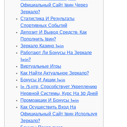
Официальный Сайт 1вин Через
Зеркало?
Статистика И Результаты
Спортивных Событий
Депозит И Вывод Средств: Как
Пополнить 1вин?
Зеркало Казино 1win
Работают Ли Бонусы На Зеркале
1win?
Виртуальные Игры
Как Найти Актуальное Зеркало?
Бонусы И Акции 1win
In /5-нтр, Способствует Укреплению
Нервной Системы, Курс На 30 Дней
Промоакции И Бонусы 1win
Как Осуществить Вход На
Официальный Сайт 1вин Используя
Зеркало?