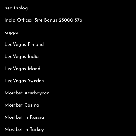
healthblog
India Official Site Bonus 25000 576
krippa
LeoVegas Finland
LeoVegas India
LeoVegas Irland
LeoVegas Sweden
Mostbet Azerbaycan
Mostbet Casino
Mostbet in Russia
Mostbet in Turkey