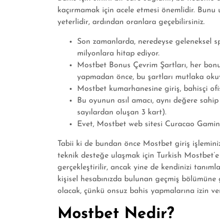
kaçırmamak için acele etmesi önemlidir. Bunu 
yeterlidir, ardından oranlara geçebilirsiniz.
Son zamanlarda, neredeyse geleneksel spo
milyonlara hitap ediyor.
Mostbet Bonus Çevrim Şartları, her bonus
yapmadan önce, bu şartları mutlaka okuy
Mostbet kumarhanesine giriş, bahisçi ofisi
Bu oyunun asıl amacı, aynı değere sahip 
sayılardan oluşan 3 kart).
Evet, Mostbet web sitesi Curacao Gaming
Tabii ki de bundan önce Mostbet giriş işlem
teknik desteğe ulaşmak için Turkish Mostbet’e 
gerçekleştirilir, ancak yine de kendinizi tanım
kişisel hesabınızda bulunan geçmiş bölümüne g
olacak, çünkü onsuz bahis yapmalarına izin ve
Mostbet Nedir?