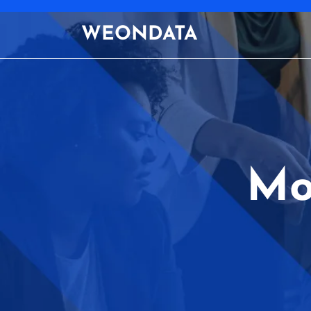
Skip
to
WEONDATA
content
Mo