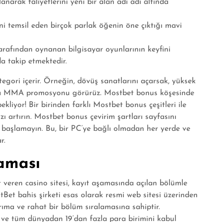
anarak faliyetlerini yeni bir alan adı adı altında
ni temsil eden birçok parlak öğenin öne çıktığı mavi
tarafından oynanan bilgisayar oyunlarının keyfini
a takip etmektedir.
kategori içerir. Örneğin, dövüş sanatlarını açarsak, yüksek
ıda MMA promosyonu görürüz. Mostbet bonus köşesinde
ekliyor! Bir birinden farklı Mostbet bonus çeşitleri ile
ı artırın. Mostbet bonus çevirim şartları sayfasını
 başlamayın. Bu, bir PC’ye bağlı olmadan her yerde ve
r.
aması
 veren casino sitesi, kayıt aşamasında açılan bölümle
stBet bahis şirketi esas olarak resmi web sitesi üzerinden
rıma ve rahat bir bölüm sıralamasına sahiptir.
ir ve tüm dünyadan 19’dan fazla para birimini kabul