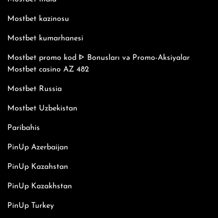
Mostbet kazinosu
Mostbet kumarhanesi
Mostbet promo kod ᐈ Bonusları və Promo-Aksiyalar
Mostbet casino AZ 482
Mostbet Russia
Mostbet Uzbekistan
Paribahis
PinUp Azerbaijan
PinUp Kazahstan
PinUp Kazakhstan
PinUp Turkey