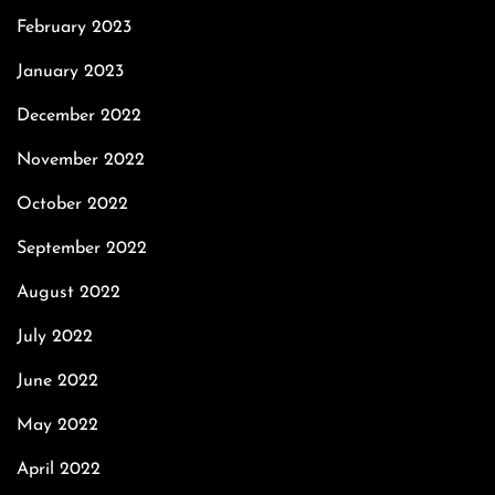
February 2023
January 2023
December 2022
November 2022
October 2022
September 2022
August 2022
July 2022
June 2022
May 2022
April 2022