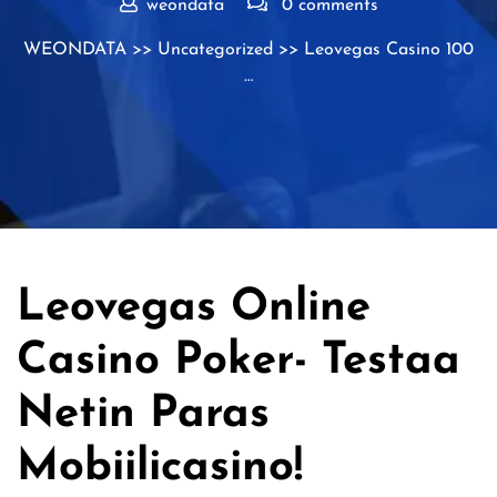
weondata
0 comments
WEONDATA
>>
Uncategorized
>> Leovegas Casino 100
…
Leovegas Online
Casino Poker- Testaa
Netin Paras
Mobiilicasino!