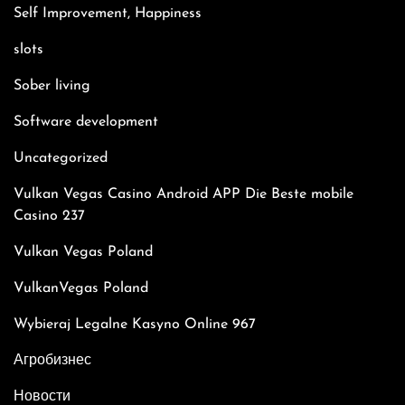
Self Improvement, Happiness
slots
Sober living
Software development
Uncategorized
Vulkan Vegas Casino Android APP Die Beste mobile
Casino 237
Vulkan Vegas Poland
VulkanVegas Poland
Wybieraj Legalne Kasyno Online 967
Агробизнес
Новости