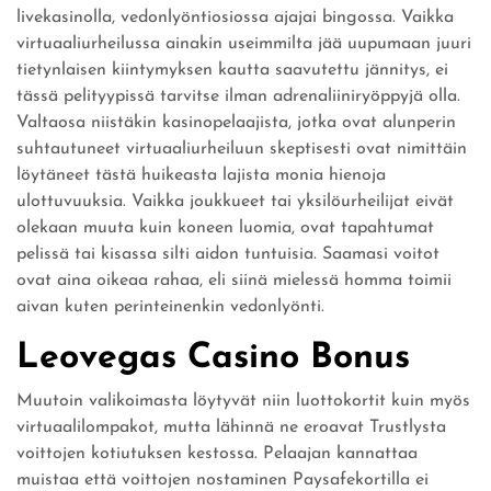
livekasinolla, vedonlyöntiosiossa ajajai bingossa. Vaikka
virtuaaliurheilussa ainakin useimmilta jää uupumaan juuri
tietynlaisen kiintymyksen kautta saavutettu jännitys, ei
tässä pelityypissä tarvitse ilman adrenaliiniryöppyjä olla.
Valtaosa niistäkin kasinopelaajista, jotka ovat alunperin
suhtautuneet virtuaaliurheiluun skeptisesti ovat nimittäin
löytäneet tästä huikeasta lajista monia hienoja
ulottuvuuksia. Vaikka joukkueet tai yksilöurheilijat eivät
olekaan muuta kuin koneen luomia, ovat tapahtumat
pelissä tai kisassa silti aidon tuntuisia. Saamasi voitot
ovat aina oikeaa rahaa, eli siinä mielessä homma toimii
aivan kuten perinteinenkin vedonlyönti.
Leovegas Casino Bonus
Muutoin valikoimasta löytyvät niin luottokortit kuin myös
virtuaalilompakot, mutta lähinnä ne eroavat Trustlysta
voittojen kotiutuksen kestossa. Pelaajan kannattaa
muistaa että voittojen nostaminen Paysafekortilla ei