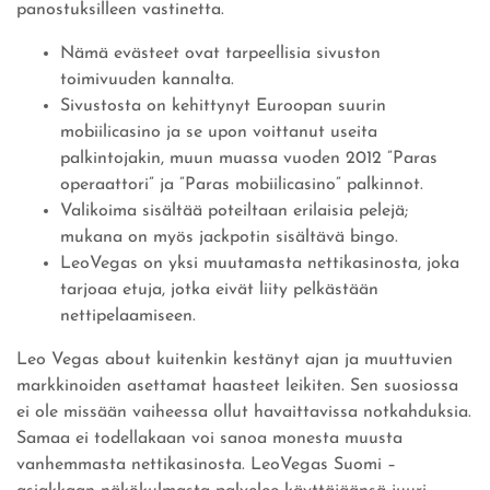
panostuksilleen vastinetta.
Nämä evästeet ovat tarpeellisia sivuston
toimivuuden kannalta.
Sivustosta on kehittynyt Euroopan suurin
mobiilicasino ja se upon voittanut useita
palkintojakin, muun muassa vuoden 2012 ”Paras
operaattori” ja ”Paras mobiilicasino” palkinnot.
Valikoima sisältää poteiltaan erilaisia pelejä;
mukana on myös jackpotin sisältävä bingo.
LeoVegas on yksi muutamasta nettikasinosta, joka
tarjoaa etuja, jotka eivät liity pelkästään
nettipelaamiseen.
Leo Vegas about kuitenkin kestänyt ajan ja muuttuvien
markkinoiden asettamat haasteet leikiten. Sen suosiossa
ei ole missään vaiheessa ollut havaittavissa notkahduksia.
Samaa ei todellakaan voi sanoa monesta muusta
vanhemmasta nettikasinosta. LeoVegas Suomi –