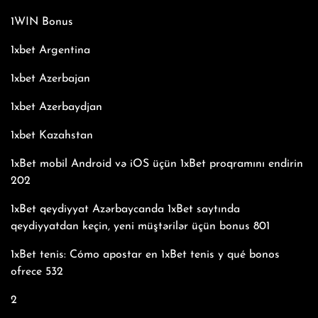
1WIN Bonus
1xbet Argentina
1xbet Azerbajan
1xbet Azerbaydjan
1xbet Kazahstan
1xBet mobil Android və iOS üçün 1xBet proqramını endirin
202
1xBet qeydiyyat Azərbaycanda 1xBet saytında
qeydiyyatdan keçin, yeni müştərilər üçün bonus 801
1xBet tenis: Cómo apostar en 1xBet tenis y qué bonos
ofrece 532
2