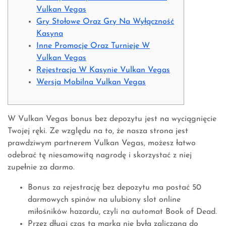
Vulkan Vegas
Gry Stołowe Oraz Gry Na Wyłączność
Kasyna
Inne Promocje Oraz Turnieje W
Vulkan Vegas
Rejestracja W Kasynie Vulkan Vegas
Wersja Mobilna Vulkan Vegas
W Vulkan Vegas bonus bez depozytu jest na wyciągnięcie
Twojej ręki. Ze względu na to, że nasza strona jest
prawdziwym partnerem Vulkan Vegas, możesz łatwo
odebrać tę niesamowitą nagrodę i skorzystać z niej
zupełnie za darmo.
Bonus za rejestrację bez depozytu ma postać 50
darmowych spinów na ulubiony slot online
miłośników hazardu, czyli na automat Book of Dead.
Przez długi czas ta marka nie była zaliczana do