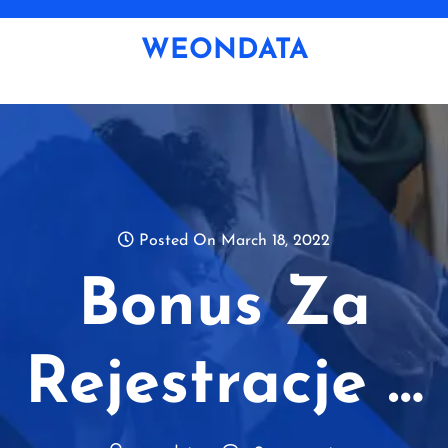
Skip
to
WEONDATA
content
Posted On March 18, 2022
Bonus Za
Rejestracje …