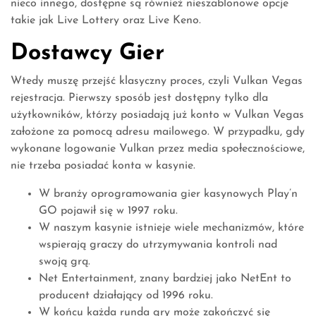
nieco innego, dostępne są również nieszablonowe opcje
takie jak Live Lottery oraz Live Keno.
Dostawcy Gier
Wtedy muszę przejść klasyczny proces, czyli Vulkan Vegas
rejestracja. Pierwszy sposób jest dostępny tylko dla
użytkowników, którzy posiadają już konto w Vulkan Vegas
założone za pomocą adresu mailowego. W przypadku, gdy
wykonane logowanie Vulkan przez media społecznościowe,
nie trzeba posiadać konta w kasynie.
W branży oprogramowania gier kasynowych Play’n
GO pojawił się w 1997 roku.
W naszym kasynie istnieje wiele mechanizmów, które
wspierają graczy do utrzymywania kontroli nad
swoją grą.
Net Entertainment, znany bardziej jako NetEnt to
producent działający od 1996 roku.
W końcu każda runda gry może zakończyć się