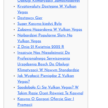
Obsługi Klimatyzacji Samochodowej
Kryptowaluty Dostępne W Vulkan
Vegas
Dostawcy Gier
Super Kasyno-kiedyś Bylo
Zabawa Hazardowa W Vulkan Vegas
Najbardziej Popularne Sloty Na
Vulkan Vegas
Z Dnia 21 Kwietnia 2022 R
Inspiruje Nas Niezależność Do
Profesjonalnego Serwisowania
Urządzenia Bosch Do Obsługi
Klimatyzacji W Nowym Standardzie
Jak Wypłacić Pieniądze Z Vulkan
Vegas?
Spodobało Ci Się Vulkan Vegas? W
Takim Razie Oceń Również Te Kasyna!
Kasyno O Gorącej Ofercie Gier I
Promocji