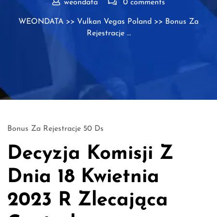
weondata
0 comments
WEONDATA
>>
Vulkan Vegas Poland
>> Bonus Za
Rejestracje …
Bonus Za Rejestracje 50 Ds
Decyzja Komisji Z
Dnia 18 Kwietnia
2023 R Zlecająca