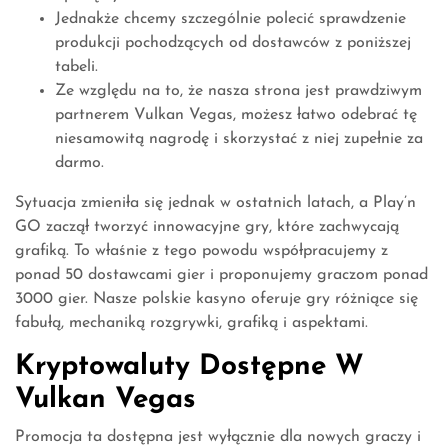
Jednakże chcemy szczególnie polecić sprawdzenie
produkcji pochodzących od dostawców z poniższej
tabeli.
Ze względu na to, że nasza strona jest prawdziwym
partnerem Vulkan Vegas, możesz łatwo odebrać tę
niesamowitą nagrodę i skorzystać z niej zupełnie za
darmo.
Sytuacja zmieniła się jednak w ostatnich latach, a Play’n
GO zaczął tworzyć innowacyjne gry, które zachwycają
grafiką. To właśnie z tego powodu współpracujemy z
ponad 50 dostawcami gier i proponujemy graczom ponad
3000 gier. Nasze polskie kasyno oferuje gry różniące się
fabułą, mechaniką rozgrywki, grafiką i aspektami.
Kryptowaluty Dostępne W
Vulkan Vegas
Promocja ta dostępna jest wyłącznie dla nowych graczy i