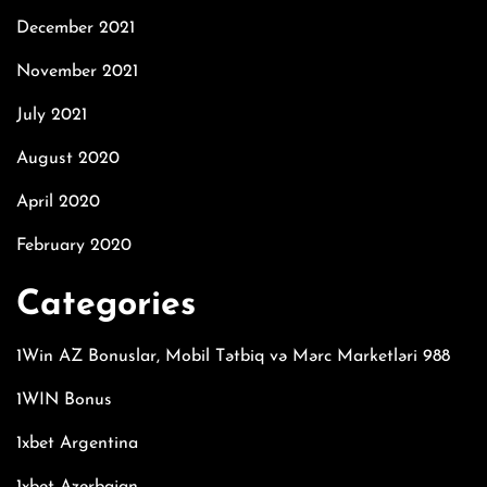
December 2021
November 2021
July 2021
August 2020
April 2020
February 2020
Categories
1Win AZ Bonuslar, Mobil Tətbiq və Mərc Marketləri 988
1WIN Bonus
1xbet Argentina