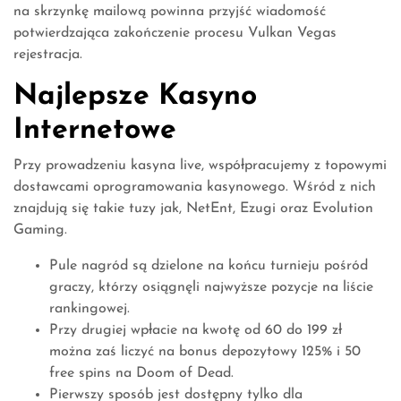
na skrzynkę mailową powinna przyjść wiadomość
potwierdzająca zakończenie procesu Vulkan Vegas
rejestracja.
Najlepsze Kasyno
Internetowe
Przy prowadzeniu kasyna live, współpracujemy z topowymi
dostawcami oprogramowania kasynowego. Wśród z nich
znajdują się takie tuzy jak, NetEnt, Ezugi oraz Evolution
Gaming.
Pule nagród są dzielone na końcu turnieju pośród
graczy, którzy osiągnęli najwyższe pozycje na liście
rankingowej.
Przy drugiej wpłacie na kwotę od 60 do 199 zł
można zaś liczyć na bonus depozytowy 125% i 50
free spins na Doom of Dead.
Pierwszy sposób jest dostępny tylko dla