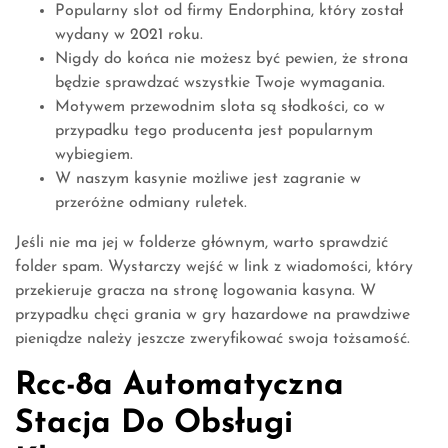
Popularny slot od firmy Endorphina, który został
wydany w 2021 roku.
Nigdy do końca nie możesz być pewien, że strona
będzie sprawdzać wszystkie Twoje wymagania.
Motywem przewodnim slota są słodkości, co w
przypadku tego producenta jest popularnym
wybiegiem.
W naszym kasynie możliwe jest zagranie w
przeróżne odmiany ruletek.
Jeśli nie ma jej w folderze głównym, warto sprawdzić
folder spam. Wystarczy wejść w link z wiadomości, który
przekieruje gracza na stronę logowania kasyna. W
przypadku chęci grania w gry hazardowe na prawdziwe
pieniądze należy jeszcze zweryfikować swoja tożsamość.
Rcc-8a Automatyczna
Stacja Do Obsługi