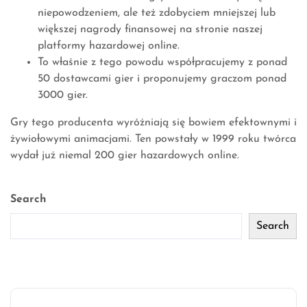
niepowodzeniem, ale też zdobyciem mniejszej lub
większej nagrody finansowej na stronie naszej
platformy hazardowej online.
To właśnie z tego powodu współpracujemy z ponad
50 dostawcami gier i proponujemy graczom ponad
3000 gier.
Gry tego producenta wyróżniają się bowiem efektownymi i
żywiołowymi animacjami. Ten powstały w 1999 roku twórca
wydał już niemal 200 gier hazardowych online.
Search
Search
Recent Posts