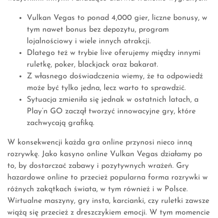
Vulkan Vegas to ponad 4,000 gier, liczne bonusy, w
tym nawet bonus bez depozytu, program
lojalnościowy i wiele innych atrakcji.
Dlatego też w trybie live oferujemy między innymi
ruletkę, poker, blackjack oraz bakarat.
Z własnego doświadczenia wiemy, że ta odpowiedź
może być tylko jedna, lecz warto to sprawdzić.
Sytuacja zmieniła się jednak w ostatnich latach, a
Play’n GO zaczął tworzyć innowacyjne gry, które
zachwycają grafiką.
W konsekwencji każda gra online przynosi nieco inną
rozrywkę. Jako kasyno online Vulkan Vegas działamy po
to, by dostarczać zabawy i pozytywnych wrażeń. Gry
hazardowe online to przecież popularna forma rozrywki w
różnych zakątkach świata, w tym również i w Polsce.
Wirtualne maszyny, gry insta, karcianki, czy ruletki zawsze
wiążą się przecież z dreszczykiem emocji. W tym momencie