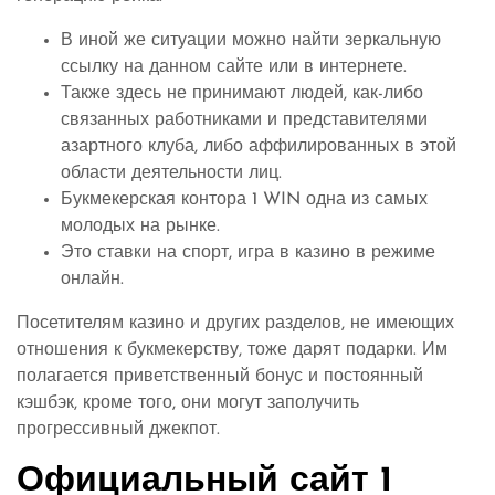
В иной же ситуации можно найти зеркальную
ссылку на данном сайте или в интернете.
Также здесь не принимают людей, как-либо
связанных работниками и представителями
азартного клуба, либо аффилированных в этой
области деятельности лиц.
Букмекерская контора 1 WIN одна из самых
молодых на рынке.
Это ставки на спорт, игра в казино в режиме
онлайн.
Посетителям казино и других разделов, не имеющих
отношения к букмекерству, тоже дарят подарки. Им
полагается приветственный бонус и постоянный
кэшбэк, кроме того, они могут заполучить
прогрессивный джекпот.
Официальный сайт 1