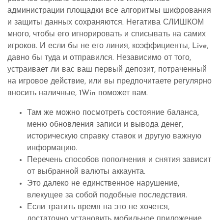
администрации площадки все алгоритмы шифрования
и защиты данных сохраняются. Негатива СЛИШКОМ
много, чтобы его игнорировать и списывать на самих
игроков. И если бы не его линия, коэффициенты, Live,
давно бы туда и отправился. Независимо от того,
устраивает ли вас ваш первый депозит, потраченный
на игровое действие, или вы предпочитаете регулярно
вносить наличные, 1Win поможет вам.
Там же можно посмотреть состояние баланса,
меню обновления записи и вывода денег,
историческую справку ставок и другую важную
информацию.
Перечень способов пополнения и снятия зависит
от выбранной валюты аккаунта.
Это далеко не единственное нарушение,
влекущее за собой подобные последствия.
Если тратить время на это не хочется,
достаточно установить мобильное приложение.