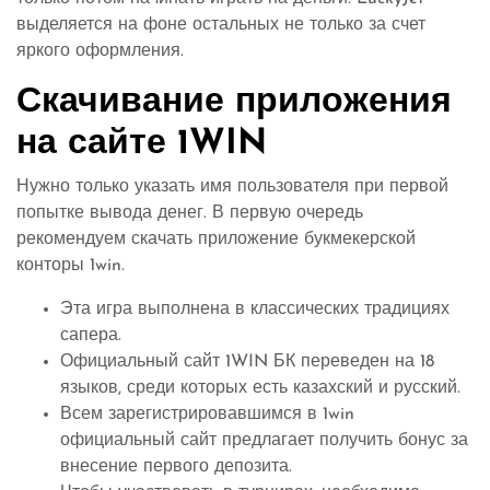
выделяется на фоне остальных не только за счет
яркого оформления.
Скачивание приложения
на сайте 1WIN
Нужно только указать имя пользователя при первой
попытке вывода денег. В первую очередь
рекомендуем скачать приложение букмекерской
конторы 1win.
Эта игра выполнена в классических традициях
сапера.
Официальный сайт 1WIN БК переведен на 18
языков, среди которых есть казахский и русский.
Всем зарегистрировавшимся в 1win
официальный сайт предлагает получить бонус за
внесение первого депозита.