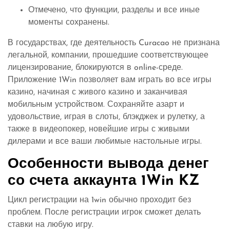
Отмечено, что функции, разделы и все иные
моменты сохранены.
В государствах, где деятельность Curacao не признана
легальной, компании, прошедшие соответствующее
лицензирование, блокируются в online-среде.
Приложение 1Win позволяет вам играть во все игры
казино, начиная с живого казино и заканчивая
мобильным устройством. Сохраняйте азарт и
удовольствие, играя в слоты, блэкджек и рулетку, а
также в видеопокер, новейшие игры с живыми
дилерами и все ваши любимые настольные игры.
Особенности вывода денег
со счета аккаунта 1Win KZ
Цикл регистрации на 1win обычно проходит без
проблем. После регистрации игрок сможет делать
ставки на любую игру.