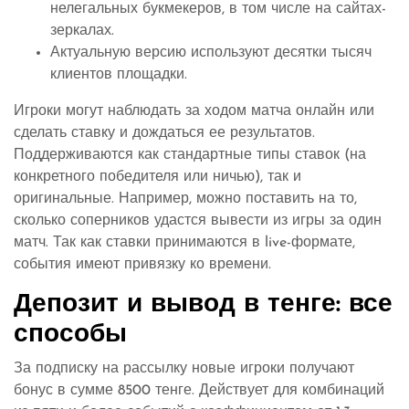
нелегальных букмекеров, в том числе на сайтах-
зеркалах.
Актуальную версию используют десятки тысяч
клиентов площадки.
Игроки могут наблюдать за ходом матча онлайн или
сделать ставку и дождаться ее результатов.
Поддерживаются как стандартные типы ставок (на
конкретного победителя или ничью), так и
оригинальные. Например, можно поставить на то,
сколько соперников удастся вывести из игры за один
матч. Так как ставки принимаются в live-формате,
события имеют привязку ко времени.
Депозит и вывод в тенге: все
способы
За подписку на рассылку новые игроки получают
бонус в сумме 8500 тенге. Действует для комбинаций