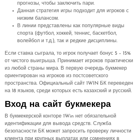
прогнозы, чтобы заключить пари.
Данная стратегия игры подходит для игроков с
низким балансом.
В линии представлены как популярные виды
спорта (футбол, хоккей, теннис, баскетбол,
волейбол и т.д.), так и редкие дисциплины.
Если ставка сыграла, то игрок получает бонус 5 – 15%
от чистого выигрыша. Принимает игроков практически
из любой страны мира. В первую очередь букмекер
ориентирован на игроков из постсоветского
пространства. Официальный сайт 1WIN БК переведен
на 18 языков, среди которых есть казахский и русский.
Вход на сайт букмекера
В букмекерской конторе 1Win нет обязательной
идентификации для вывода средств. Служба
безопасности БК может запросить проверку личности
клиента при крупных выплатах или сомнениях в