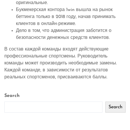
оригинальные.
Букмекерская контора 1win вышла на рынок
беттинга только в 2018 году, начав принимать
клиентов в онлайн-режиме.
Дело в том, что администрация заботится о
безопасности денежных средств клиентов.
В состав каждой команды входят действующие
профессиональные спортсмены. Руководитель
команды может производить необходимые замены.
Каждой команде, в зависимости от результатов
реальных спортсменов, присваиваются баллы.
Search
Search
Recent Posts