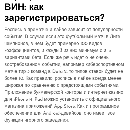
ВИН: как
зарегистрироваться?
Роспись в прематче и лайве зависит от популярности
события. В случае если это футбольный матч в Лиге
чемпионов, в нем будет примерно 100 видов
коэффициентов, и каждый из них минимум с 2–3
вариантами бета. Если же речь идет о не очень
востребованном событии, например киберспортивном
матче тир-3 команд в Dota 2, то типов ставок будет не
более 10. Как правило, роспись в лайве всегда менее
широкая по сравнению с предстоящими событиями.
Приложение букмекерской конторы и интернет-казино
для iPhone и iPad можно установить с официального
магазина приложений App Store. Как и программное
обеспечение для Android-девайсов, оно имеет все
функции игорного заведения.