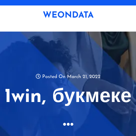
Skip
to
WEONDATA
content
Posted On March 21, 2022
1win, букмеке
…