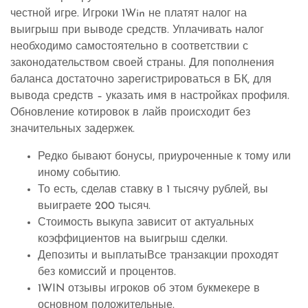
честной игре. Игроки 1Win не платят налог на
выигрыш при выводе средств. Уплачивать налог
необходимо самостоятельно в соответствии с
законодательством своей страны. Для пополнения
баланса достаточно зарегистрироваться в БК, для
вывода средств – указать имя в настройках профиля.
Обновление котировок в лайв происходит без
значительных задержек.
Редко бывают бонусы, приуроченные к тому или
иному событию.
То есть, сделав ставку в 1 тысячу рублей, вы
выиграете 200 тысяч.
Стоимость выкупа зависит от актуальных
коэффициентов на выигрыш сделки.
Депозиты и выплатыВсе транзакции проходят
без комиссий и процентов.
1WIN отзывы игроков об этом букмекере в
основном положительные.