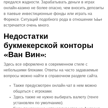
предался жадности. Зарабатывать деньги в играх
онлайн-казино не более опасно, чем вносить депозиты
в паевые инвестиционные фонды или играть на
Форексе. Ситуаций подобного рода в отношении 1xbet
встречается очень много.
Недостатки
букмекерской конторы
«Ван Вин»:
Здесь все оформлено в современном стиле с
небольшими блоками. Ответы на часто задаваемые
вопросы можно найти в справочном разделе сайта.
Также предусмотрен онлайн-чат в нем можно
общаться с игроками.
Здесь также не нужно выбирать валюту (тенге
установлен по умолчанию).