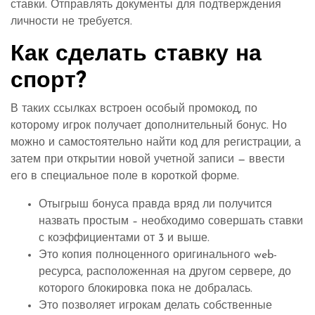
ставки. Отправлять документы для подтверждения
личности не требуется.
Как сделать ставку на
спорт?
В таких ссылках встроен особый промокод, по
которому игрок получает дополнительный бонус. Но
можно и самостоятельно найти код для регистрации, а
затем при открытии новой учетной записи — ввести
его в специальное поле в короткой форме.
Отыгрыш бонуса правда вряд ли получится
назвать простым – необходимо совершать ставки
с коэффициентами от 3 и выше.
Это копия полноценного оригинального web-
ресурса, расположенная на другом сервере, до
которого блокировка пока не добралась.
Это позволяет игрокам делать собственные