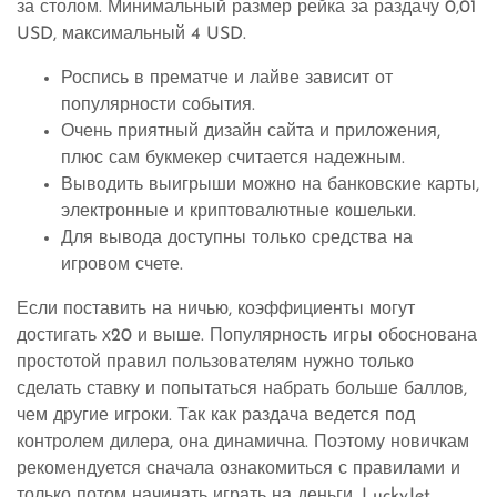
за столом. Минимальный размер рейка за раздачу 0,01
USD, максимальный 4 USD.
Роспись в прематче и лайве зависит от
популярности события.
Очень приятный дизайн сайта и приложения,
плюс сам букмекер считается надежным.
Выводить выигрыши можно на банковские карты,
электронные и криптовалютные кошельки.
Для вывода доступны только средства на
игровом счете.
Если поставить на ничью, коэффициенты могут
достигать х20 и выше. Популярность игры обоснована
простотой правил пользователям нужно только
сделать ставку и попытаться набрать больше баллов,
чем другие игроки. Так как раздача ведется под
контролем дилера, она динамична. Поэтому новичкам
рекомендуется сначала ознакомиться с правилами и
только потом начинать играть на деньги. LuckyJet