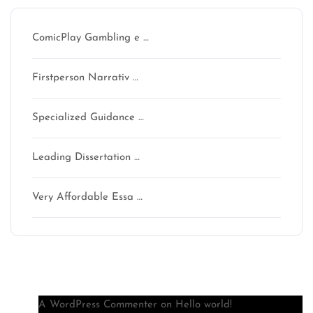
ComicPlay Gambling e …
Firstperson Narrativ …
Specialized Guidance …
Leading Dissertation …
Very Affordable Essa …
Recent Comments
A WordPress Commenter
on
Hello world!