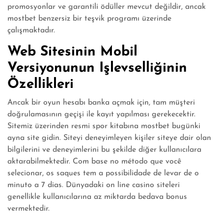
promosyonlar ve garantili ödüller mevcut değildir, ancak
mostbet benzersiz bir teşvik programı üzerinde
çalışmaktadır.
Web Sitesinin Mobil
Versiyonunun Işlevselliğinin
Özellikleri
Ancak bir oyun hesabı banka açmak için, tam müşteri
doğrulamasının geçişi ile kayıt yapılması gerekecektir.
Sitemiz üzerinden resmi spor kitabına mostbet bugünki
ayna site gidin. Siteyi deneyimleyen kişiler siteye dair olan
bilgilerini ve deneyimlerini bu şekilde diğer kullanıcılara
aktarabilmektedir. Com base no método que você
selecionar, os saques tem a possibilidade de levar de o
minuto a 7 dias. Dünyadaki on line casino siteleri
genellikle kullanıcılarına az miktarda bedava bonus
vermektedir.