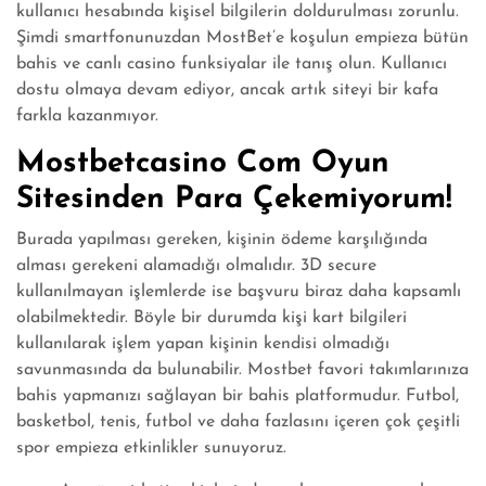
kullanıcı hesabında kişisel bilgilerin doldurulması zorunlu.
Şimdi smartfonunuzdan MostBet’e koşulun empieza bütün
bahis ve canlı casino funksiyalar ile tanış olun. Kullanıcı
dostu olmaya devam ediyor, ancak artık siteyi bir kafa
farkla kazanmıyor.
Mostbetcasino Com Oyun
Sitesinden Para Çekemiyorum!
Burada yapılması gereken, kişinin ödeme karşılığında
alması gerekeni alamadığı olmalıdır. 3D secure
kullanılmayan işlemlerde ise başvuru biraz daha kapsamlı
olabilmektedir. Böyle bir durumda kişi kart bilgileri
kullanılarak işlem yapan kişinin kendisi olmadığı
savunmasında da bulunabilir. Mostbet favori takımlarınıza
bahis yapmanızı sağlayan bir bahis platformudur. Futbol,
basketbol, tenis, futbol ve daha fazlasını içeren çok çeşitli
spor empieza etkinlikler sunuyoruz.