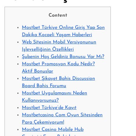
Content
Mostbet Türkiye Online Giriş Yap Son
Dakika Kocaeli Yaşam Haberleri
Web Sitesinin Mobil Versiyonunun
Işlevselliğinin Özellikleri
Şubenin Hoş Geldiniz Bonusu Var Mı?
Mostbet Promosyon Kodu Nedir?
Aktif Bonuslar
Mostbet Şikayet Bahis Discussion
Board Bahis Forumu
Mostbet Uygulamasını Neden
Kullanıyorsunuz?
Mostbet Türkiye’de Kayıt
Mostbetcasino Com Oyun Sitesinden
Para Çekemiyorum!
Mostbet Casino Mobile Hub