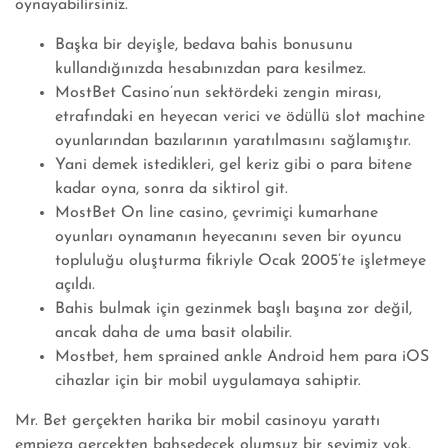
oynayabilirsiniz.
Başka bir deyişle, bedava bahis bonusunu
kullandığınızda hesabınızdan para kesilmez.
MostBet Casino’nun sektördeki zengin mirası,
etrafındaki en heyecan verici ve ödüllü slot machine
oyunlarından bazılarının yaratılmasını sağlamıştır.
Yani demek istedikleri, gel keriz gibi o para bitene
kadar oyna, sonra da siktirol git.
MostBet On line casino, çevrimiçi kumarhane
oyunları oynamanın heyecanını seven bir oyuncu
topluluğu oluşturma fikriyle Ocak 2005’te işletmeye
açıldı.
Bahis bulmak için gezinmek başlı başına zor değil,
ancak daha de uma basit olabilir.
Mostbet, hem sprained ankle Android hem para iOS
cihazlar için bir mobil uygulamaya sahiptir.
Mr. Bet gerçekten harika bir mobil casinoyu yarattı
empieza gerçekten bahsedecek olumsuz bir şeyimiz yok.