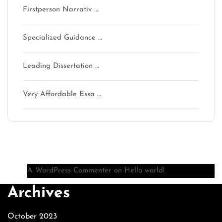
Firstperson Narrativ …
Specialized Guidance …
Leading Dissertation …
Very Affordable Essa …
Recent Comments
A WordPress Commenter
on
Hello world!
Archives
October 2023