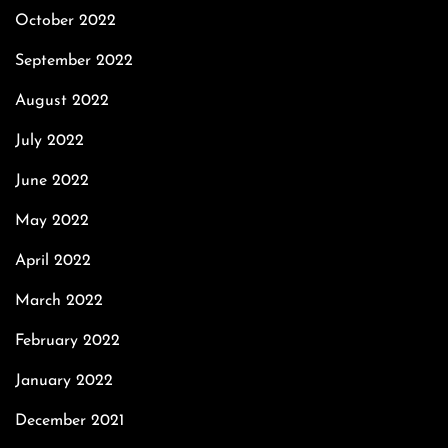
October 2022
September 2022
August 2022
July 2022
June 2022
May 2022
April 2022
March 2022
February 2022
January 2022
December 2021