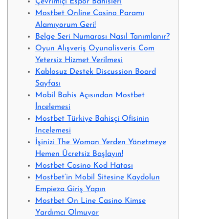
Çevrimiçi Espor Bahisleri
Mostbet Online Casino Paramı
Alamıyorum Geri!
Belge Seri Numarası Nasıl Tanımlanır?
Oyun Alışveriş Oyunalisveris Com
Yetersiz Hizmet Verilmesi
Kablosuz Destek Discussion Board
Sayfası
Mobil Bahis Açısından Mostbet
İncelemesi
Mostbet Türkiye Bahisçi Ofisinin
Incelemesi
İşinizi The Woman Yerden Yönetmeye
Hemen Ücretsiz Başlayın!
Mostbet Casino Kod Hatası
Mostbet’in Mobil Sitesine Kaydolun
Empieza Giriş Yapın
Mostbet On Line Casino Kimse
Yardımcı Olmuyor