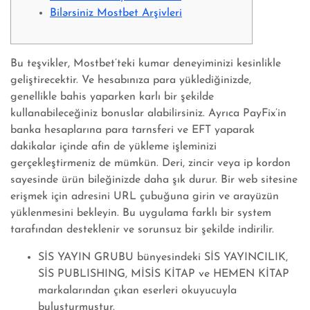
Bilərsiniz Mostbet Arşivleri
Bu teşvikler, Mostbet’teki kumar deneyiminizi kesinlikle
geliştirecektir. Ve hesabınıza para yüklediğinizde,
genellikle bahis yaparken karlı bir şekilde
kullanabileceğiniz bonuslar alabilirsiniz. Ayrıca PayFix’in
banka hesaplarına para tarnsferi ve EFT yaparak
dakikalar içinde afin de yükleme işleminizi
gerçekleştirmeniz de mümkün. Deri, zincir veya ip kordon
sayesinde ürün bileğinizde daha şık durur. Bir web sitesine
erişmek için adresini URL çubuğuna girin ve arayüzün
yüklenmesini bekleyin. Bu uygulama farklı bir system
tarafından desteklenir ve sorunsuz bir şekilde indirilir.
SİS YAYIN GRUBU bünyesindeki SİS YAYINCILIK,
SİS PUBLISHING, MİSİS KİTAP ve HEMEN KİTAP
markalarından çıkan eserleri okuyucuyla
buluşturmuştur.