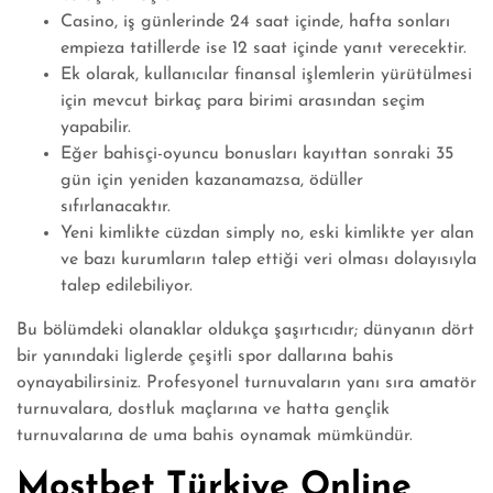
Casino, iş günlerinde 24 saat içinde, hafta sonları
empieza tatillerde ise 12 saat içinde yanıt verecektir.
Ek olarak, kullanıcılar finansal işlemlerin yürütülmesi
için mevcut birkaç para birimi arasından seçim
yapabilir.
Eğer bahisçi-oyuncu bonusları kayıttan sonraki 35
gün için yeniden kazanamazsa, ödüller
sıfırlanacaktır.
Yeni kimlikte cüzdan simply no, eski kimlikte yer alan
ve bazı kurumların talep ettiği veri olması dolayısıyla
talep edilebiliyor.
Bu bölümdeki olanaklar oldukça şaşırtıcıdır; dünyanın dört
bir yanındaki liglerde çeşitli spor dallarına bahis
oynayabilirsiniz. Profesyonel turnuvaların yanı sıra amatör
turnuvalara, dostluk maçlarına ve hatta gençlik
turnuvalarına de uma bahis oynamak mümkündür.
Mostbet Türkiye Online