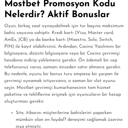
Mostbet Promosyon Kodu
Nelerdir? Aktif Bonuslar
Oyun, birkaç saat oynayabilmek için tur başına maksimum
bahis sayısına sahiptir. Kredi kartı (Visa, Master card,
AmEx, JCB) ya da banka kartı (Maestro, Solo, Switch,
PIN) ile kayıt olabilirsiniz. Ardından, Casino Yazılımını bir
bilgisayara, dizüstü bilgisayara veya bir Casino çevrimiçi
hesabına indirip yüklemeniz gerekir. Ön ödemeli bir cep
telefonunuz varsa, zamanı önceden satın almanız gerekir.
Bu nedenle, oyunu bir bonus turu empieza bir çarpan ile
çevrimiçi oynamak istiyorsanız, o zaman bir slot oyunu
seçin. Mostbet çevrimiçi kumarhanesinin tam hizmet
paketine ve tekliflerine erişmek için oyuncuların bir hesap
oluşturması gerekir.
Site, itibarını müşterilerine bahislerini yaparken
mümkün olan en faydal? deneyimi sağlamak üzerine
inşa etmiştir.