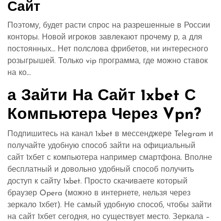
Сайт
Поэтому, будет расти спрос на разрешенные в России
конторы. Новой игроков завлекают прочему р, а для
постоянных… Нет полслова фрибетов, ни интересного
розыгрышей. Только vip программа, где можно ставок
на ко…
а Зайти На Сайт 1xbet С
Компьютера Через Vpn?
Подпишитесь на канал 1xbet в мессенджере Telegram и
получайте удобную способ зайти на официальный
сайт 1хбет с компьютера например смартфона. Вполне
бесплатный и довольно удобный способ получить
доступ к сайту 1xbet. Просто скачиваете который
браузер Opera (можно в интернете, нельзя через
зеркало 1хбет). Не самый удобную способ, чтобы зайти
на сайт 1хбет сегодня, но существует место. Зеркала –