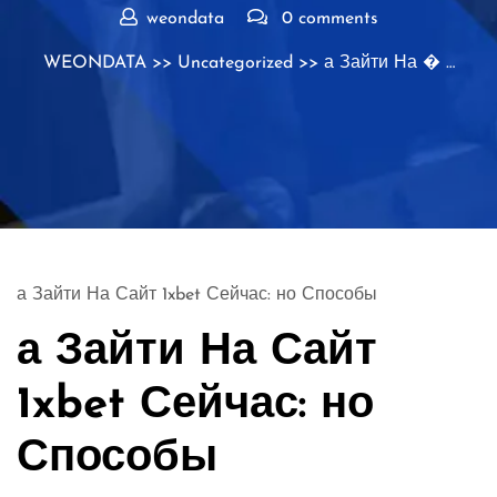
weondata
0 comments
WEONDATA
>>
Uncategorized
>> а Зайти На � …
а Зайти На Сайт 1xbet Сейчас: но Способы
а Зайти На Сайт
1xbet Сейчас: но
Способы