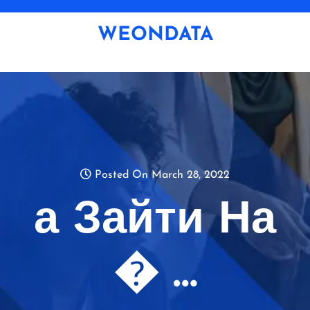
Skip
to
WEONDATA
content
Posted On March 28, 2022
а Зайти На
� …