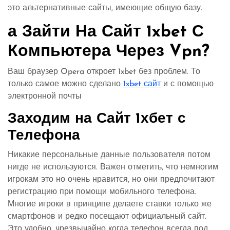
это альтернативные сайты, имеющие общую базу.
а Зайти На Сайт 1xbet С
Компьютера Через Vpn?
Ваш браузер Opera откроет 1xbet без проблем. То
только самое можно сделано
1xbet сайт
и с помощью
электронной почты
Заходим на Сайт 1хбет с
Телефона
Никакие персональные данные пользователя потом
нигде не используются. Важен отметить, что немногим
игрокам это но очень нравится, но они предпочитают
регистрацию при помощи мобильного телефона.
Многие игроки в принципе делаете ставки только же
смартфонов и редко посещают официальный сайт.
Это удобно, чрезвычайно когда телефон всегда под