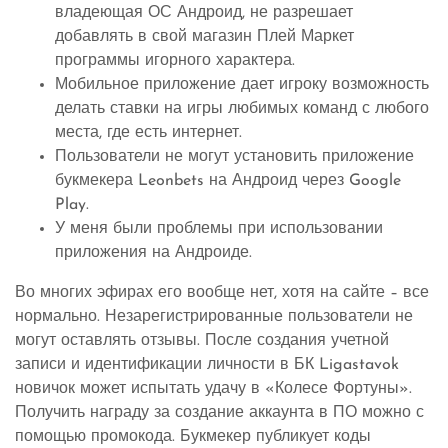
владеющая ОС Андроид, не разрешает
добавлять в свой магазин Плей Маркет
программы игорного характера.
Мобильное приложение дает игроку возможность
делать ставки на игры любимых команд с любого
места, где есть интернет.
Пользователи не могут установить приложение
букмекера Leonbets на Андроид через Google
Play.
У меня были проблемы при использовании
приложения на Андроиде.
Во многих эфирах его вообще нет, хотя на сайте – все
нормально. Незарегистрированные пользователи не
могут оставлять отзывы. После создания учетной
записи и идентификации личности в БК Ligastavok
новичок может испытать удачу в «Колесе Фортуны».
Получить награду за создание аккаунта в ПО можно с
помощью промокода. Букмекер публикует коды