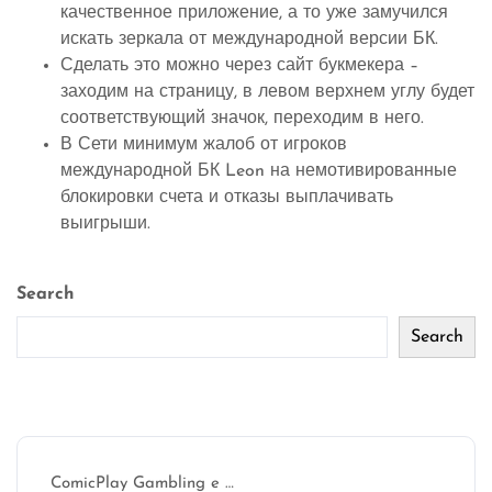
качественное приложение, а то уже замучился
искать зеркала от международной версии БК.
Сделать это можно через сайт букмекера –
заходим на страницу, в левом верхнем углу будет
соответствующий значок, переходим в него.
В Сети минимум жалоб от игроков
международной БК Leon на немотивированные
блокировки счета и отказы выплачивать
выигрыши.
Search
Search
Recent Posts
ComicPlay Gambling e …