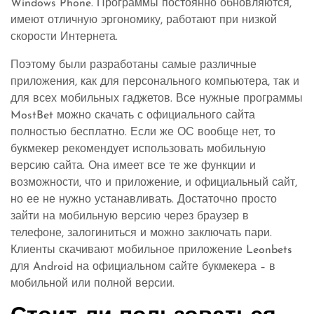
Windows Phone. Программы постоянно обновляются,
имеют отличную эргономику, работают при низкой
скорости Интернета.
Поэтому были разработаны самые различные
приложения, как для персонального компьютера, так и
для всех мобильных гаджетов. Все нужные программы
MostBet можно скачать с официального сайта
полностью бесплатно. Если же ОС вообще нет, то
букмекер рекомендует использовать мобильную
версию сайта. Она имеет все те же функции и
возможности, что и приложение, и официальный сайт,
но ее не нужно устанавливать. Достаточно просто
зайти на мобильную версию через браузер в
телефоне, залогиниться и можно заключать пари.
Клиенты скачивают мобильное приложение Leonbets
для Android на официальном сайте букмекера – в
мобильной или полной версии.