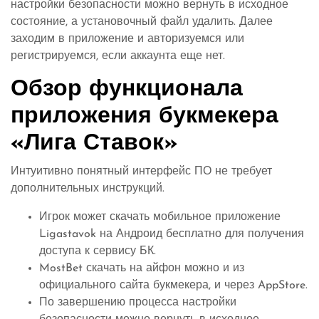
настройки безопасности можно вернуть в исходное
состояние, а установочный файл удалить. Далее
заходим в приложение и авторизуемся или
регистрируемся, если аккаунта еще нет.
Обзор функционала
приложения букмекера
«Лига Ставок»
Интуитивно понятный интерфейс ПО не требует
дополнительных инструкций.
Игрок может скачать мобильное приложение
Ligastavok на Андроид бесплатно для получения
доступа к сервису БК.
MostBet скачать на айфон можно и из
официального сайта букмекера, и через AppStore.
По завершению процесса настройки