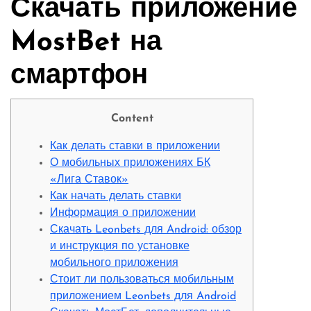
Скачать приложение
MostBet на
смартфон
Content
Как делать ставки в приложении
О мобильных приложениях БК
«Лига Ставок»
Как начать делать ставки
Информация о приложении
Скачать Leonbets для Android: обзор
и инструкция по установке
мобильного приложения
Стоит ли пользоваться мобильным
приложением Leonbets для Android