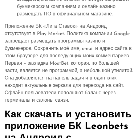
букмекерским компаниям и онлайн-казино
размещать ПО в официальном магазине.
Приложение БК «Лига Ставок» на Андроид
отсутствует в Play Market. Политика компании Google
запрещает размещать программы казино и
букмекеров. Сохранить моё имя, email и адрес сайта в
этом браузере для последующих моих комментариев.
Первая – закладка MostBet, которая, по большей
части, является не программой, а небольшой утилитой.
Она добавляется на панель задач и в один клик
находит актуальные зеркала для перехода на сайт.
Офлайн пользователи пополняют баланс через
терминалы и салоны связи.
Как скачать и установить
приложение БК Leonbets