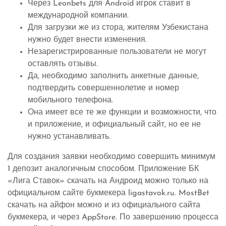
Через Leonbets для Android игрок ставит в
международной компании.
Для загрузки же из стора, жителям Узбекистана
нужно будет внести изменения.
Незарегистрированные пользователи не могут
оставлять отзывы.
Да, необходимо заполнить анкетные данные,
подтвердить совершеннолетие и номер
мобильного телефона.
Она имеет все те же функции и возможности, что
и приложение, и официальный сайт, но ее не
нужно устанавливать.
Для создания заявки необходимо совершить минимум
1 депозит аналогичным способом. Приложение БК
«Лига Ставок» скачать на Андроид можно только на
официальном сайте букмекера ligastavok.ru. MostBet
скачать на айфон можно и из официального сайта
букмекера, и через AppStore. По завершению процесса