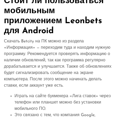
Стоит ли пользоваться
мобильным
приложением Leonbets
для Android
Скачать Betcity на ПК можно из раздела
«Информация» — переходим туда и находим нужную
программу. Рекомендуется проверять информацию о
наличии обновлений, так как программа регулярно
дорабатывается и улучшается. Также об обновлениях
будет сигнализировать сообщение на экране
компьютера. После этого можно начинать делать
ставки, если аккаунт уже есть.
Играть на сайте букмекера «Лига ставок» через
телефон или планшет можно без установки
мобильного ПО.
Это связано с тем, что компания Google,