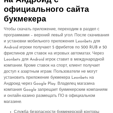
на Андроид с
официального сайта
букмекера
Чтобы скачать приложение, переходим в раздел с
программами – верхний левый угол. После скачивания
и установки мобильного приложения Leonbets для
Android игроки получают 5 фрибетов по 500 RUB и 50
фриспинов для ставок на игровых автоматах. Через
Leonbets для Android игрок ставит в международной
компании. Кроме ставок на спорт, клиент получает
доступ к азартным играм. Пользователи не могут
установить приложение букмекера Leonbets на
Андроид через Google Play. Владелец магазина
компания Google запрещает букмекерским компаниям
и онлайн-казино размещать ПО в официальном
магазине.
Служба безопасности букмекерской конторы