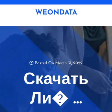
Skip
to
WEONDATA
content
Posted On March 31, 2022
Скачать
Ли� …