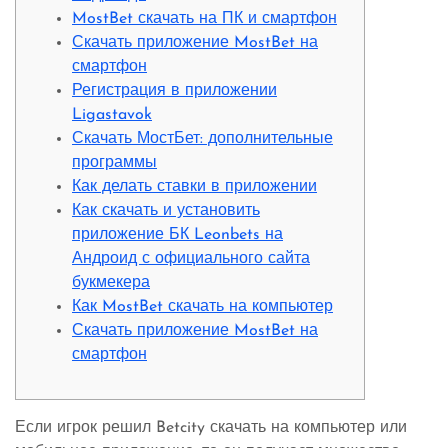
MostBet скачать на ПК и смартфон
Скачать приложение MostBet на
смартфон
Регистрация в приложении
Ligastavok
Скачать МостБет: дополнительные
программы
Как делать ставки в приложении
Как скачать и установить
приложение БК Leonbets на
Андроид с официального сайта
букмекера
Как MostBet скачать на компьютер
Скачать приложение MostBet на
смартфон
Если игрок решил Betcity скачать на компьютер или