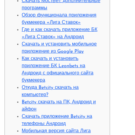
Скачать МостБет: дополнительные
программы
Обзор функционала приложения
букмекера «Лига Ставок»
Где и как скачать приложение БК
«Лига Ставок» на Андроид
Скачать и установить мобильное
приложение из Google Play
Как скачать и установить
приложение БК Leonbets на
Андроид с официального сайта
букмекера
Откуда Betcity скачать на
компьютер?
Betcity скачать на ПК, Андроид и
айфон
Скачать приложение Betcity на
телефоны Андроид
Мобильная версия сайта Лига