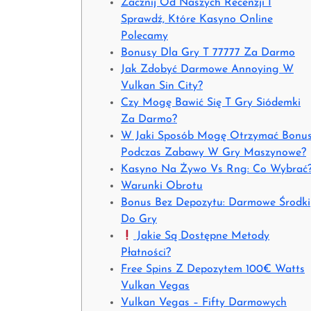
Zacznij Od Naszych Recenzji I
Sprawdź, Które Kasyno Online
Polecamy
Bonusy Dla Gry T 77777 Za Darmo
Jak Zdobyć Darmowe Annoying W
Vulkan Sin City?
Czy Mogę Bawić Się T Gry Siódemki
Za Darmo?
W Jaki Sposób Mogę Otrzymać Bonu
Podczas Zabawy W Gry Maszynowe?
Kasyno Na Żywo Vs Rng: Co Wybrać
Warunki Obrotu
Bonus Bez Depozytu: Darmowe Środki
Do Gry
Jakie Są Dostępne Metody
Płatności?
Free Spins Z Depozytem 100€ Watts
Vulkan Vegas
Vulkan Vegas – Fifty Darmowych