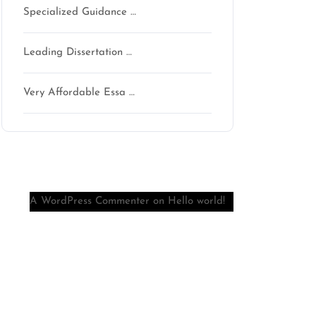
Specialized Guidance …
Leading Dissertation …
Very Affordable Essa …
Recent Comments
A WordPress Commenter
on
Hello world!