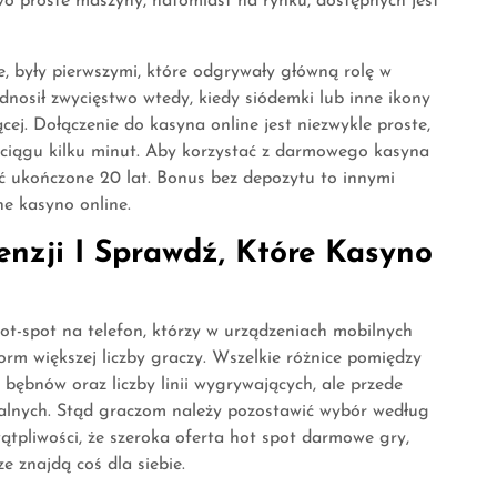
 proste maszyny, natomiast na rynku, dostępnych jest
, były pierwszymi, które odgrywały główną rolę w
osił zwycięstwo wtedy, kiedy siódemki lub inne ikony
ej. Dołączenie do kasyna online jest niezwykle proste,
 ciągu kilku minut. Aby korzystać z darmowego kasyna
eć ukończone 20 lat. Bonus bez depozytu to innymi
e kasyno online.
nzji I Sprawdź, Które Kasyno
ot-spot na telefon, którzy w urządzeniach mobilnych
orm większej liczby graczy. Wszelkie różnice pomiędzy
bębnów oraz liczby linii wygrywających, ale przede
cjalnych. Stąd graczom należy pozostawić wybór według
wątpliwości, że szeroka oferta hot spot darmowe gry,
e znajdą coś dla siebie.