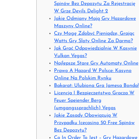
Spinów Bez Depozytu Za Rejestrację
W Grze Devils Delight 2
Jakie Odmiany Mają Gry Hazardowe
Maszyny Online?
Czy Mogę Zdobyć Pieniądze, Grając
Watts Gry Sloty Online Za Darmo?
Jak Grać Odpowiedzialnie W Kasynie
Vulkan Vegas?
Najlepsze Stare Gry Automaty Online
Prawo A Hazard W Polsce: Kasyno
Online Na Polskim Rynku
Bakarat: Ulubiona Gra Jamesa Bonda!
Licencja I Bezpieczeństwo Gracza W
Feuer Speiender Berg
(umgangssprachlich) Vegas
Jakie Zasady Obowiązują W
Przypadku Icecasino 50 Free Spinów
Bez Depozytu?
Co In Order To Jest – Gry Hazardowe