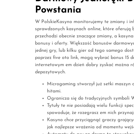
Powstania
W PolskieKasyno monitorujemy te zmiany i in
sprawdzonych kasynach online, które oferują 
przechodzi obecnie znaczące zmiany, a kasyna 
bonusy i oferty. Większość bonusów darmowyc
jednej gry, lub kilku gier od tego samego dos
poprzez five oto link, mogą wybrać bonus 15
internetowym em dzień dobry zyskać można r
depozytowych.
Microgaming stworzył już setki maszyn on
hitami.
Ogranicza się do tradycyjnych symboli W
Tytuły te nie posiadają wielu funkcji spe
spowoduje, że rozegrasz em nich przynajm
Kasyno chce przyciągnąć graczy grającyc
jak najlepsze wrażenia od momentu wejśc