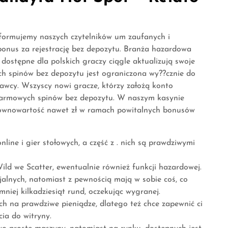
formujemy naszych czytelników um zaufanych i
bonus za rejestrację bez depozytu. Branża hazardowa
dostępne dla polskich graczy ciągle aktualizują swoje
h spinów bez depozytu jest ograniczona wy??cznie do
tawcy. Wszyscy nowi gracze, którzy założą konto
 darmowych spinów bez depozytu. W naszym kasynie
ównowartość nawet zł w ramach powitalnych bonusów
line i gier stołowych, a część z . nich są prawdziwymi
ild we Scatter, ewentualnie również funkcji hazardowej.
cjalnych, natomiast z pewnością mają w sobie coś, co
niej kilkadziesiąt rund, oczekując wygranej.
h na prawdziwe pieniądze, dlatego też chce zapewnić ci
ia do witryny.