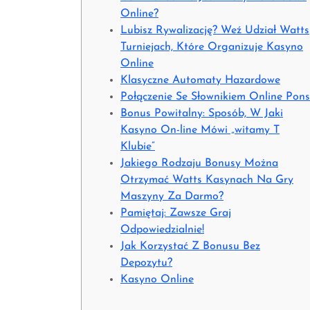
Online?
Lubisz Rywalizację? Weź Udział Watts
Turniejach, Które Organizuje Kasyno
Online
Klasyczne Automaty Hazardowe
Połączenie Se Słownikiem Online Pons
Bonus Powitalny: Sposób, W Jaki
Kasyno On-line Mówi „witamy T
Klubie”
Jakiego Rodzaju Bonusy Można
Otrzymać Watts Kasynach Na Gry
Maszyny Za Darmo?
Pamiętaj: Zawsze Graj
Odpowiedzialnie!
Jak Korzystać Z Bonusu Bez
Depozytu?
Kasyno Online