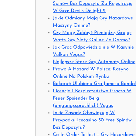
Spinów Bez Depozytu Za Rejestrację
W Grze Devils Delight 2
Jakie Odmiany Mają Gry Hazardowe
Maszyny Online?
Czy Mogę Zdobyć Pieniądze, Grając
Watts Gry Sloty Online Za Darmo?
Jak Grać Odpowiedzialnie W Kasynie
Vulkan Vegas?
Najlepsze Stare Gry Automaty Online
Prawo A Hazard W Polsce: Kasyno
Online Na Polskim Rynku
Bakarat: Ulubiona Gra Jamesa Bonda!
Licencja I Bezpieczeństwo Gracza W
Feuer Speiender Berg
(umgangssprachlich) Vegas
Jakie Zasady Obowiązują W
Przypadku Icecasino 50 Free Spinów
Bez Depozytu?
Co In Order To Jest – Gry Hazardowe