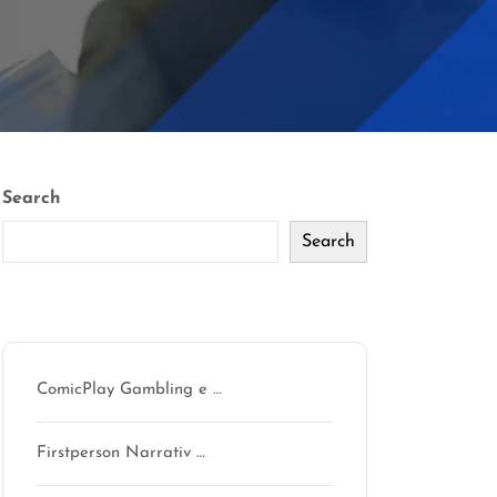
Search
Search
Recent Posts
ComicPlay Gambling e …
Firstperson Narrativ …