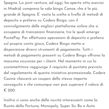
Spagna. La joint venture, ad oggi, ha aperto otto esercizi
in Madrid, compresa la sala bingo Canoe, che è la più
grande di Spagna. E’ vasta la scelta a livello di metodi di
deposito e prelievo su Codere Bingo, con il
coinvolgimento delle migliori piattaforme online che si
occupano di transazioni finanziarie, tra le quali emerge
PostePay. Per effettuare operazioni di deposito e prelievo
sul proprio conto gioco, Codere Bingo mette a
disposizione diversi strumenti di pagamento. Tutti i
metodi di pagamento presenti su Codere Bingo offrono la
massima sicurezza per i clienti. Nel momento in cui lo
scommettitore raggiunge il requisito di puntata previsto
dal regolamento di questa iniziativa promozionale, Codere
Casinò rilascerà un coupon dello stesso importo
conseguito e che comunque non può superare il valore di
€ 200.
Inoltre ci sono anche delle novità interessanti come la
Ruota della Fortuna, Monopoly, Super Sic Bo e Auto