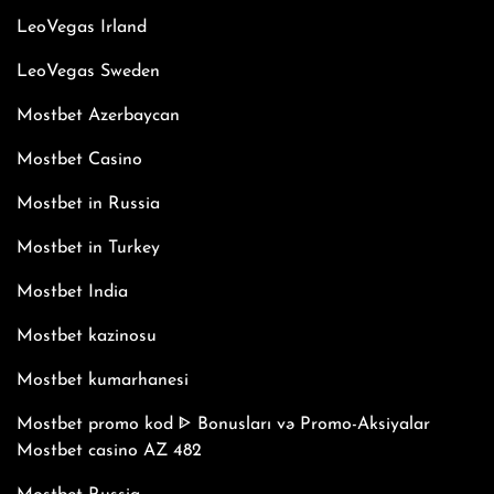
LeoVegas Irland
LeoVegas Sweden
Mostbet Azerbaycan
Mostbet Casino
Mostbet in Russia
Mostbet in Turkey
Mostbet India
Mostbet kazinosu
Mostbet kumarhanesi
Mostbet promo kod ᐈ Bonusları və Promo-Aksiyalar
Mostbet casino AZ 482