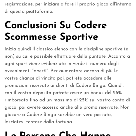
registrazione, per iniziare a fare il proprio gioco all’interno
di questa piattaforma.
Conclusioni Su Codere
Scommesse Sportive
Inizia quindi il classico elenco con le discipline sportive (e
non) su cui è possibile effettuare delle puntate. Accanto a
ogni sport viene evidenziato in verde il numero degli
avvenimenti “aperti”. Per aumentare ancora di più le
vostre chance di vincita poi, potrete accedere alle
promozioni riservate ai clienti di Codere Bingo. Quindi,
con il vostro deposito potrete avere un bonus del 25%
rimborsato fino ad un massimo di 25€ sul vostro conto di
gioco, poi avrete accesso anche alle promo riservate. Non
giocare a Codere Bingo sarebbe un vero peccato,
lasciatevi tentare dalla fortuna.