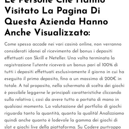
Le Persone Che Hanno
Visitato La Pagina Di
Questa Azienda Hanno
Anche Visualizzato:
Come spesso accade nei vari casinò online, non verranno
considerati idonei al ricevimento del bonus i depositi
effettuati con Skrill e Neteller. Una volta terminata la
registrazione l’utente riceverà un bonus pari al 100% di
tutti i depositi effettuati esclusivamente il giorno in cui ha
eseguito il primo deposito, fino a un massimo di 200€ in
totale. A tal proposito, nella schermata di scelta dei giochi
è possibile leggerne le principali caratteristiche cliccando
sulla relativa i, così da avere tutto a portata di mano in
qualsiasi momento. La valutazione del portfolio di giochi
riguarda tanto la quantità, quanto la qualità! Analizziamo
quindi anche quanto è lodevole la gamma dei giochi di
slot e giochi live della piattaforma. Su Codere purtroppo