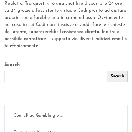
Roulette. Tra questi vi è una chat live disponibile 24 ore
su 24 grazie all’assistente virtuale Codi pronto ad aiutare
proprio come farebbe uno in carne ed ossa. Ovviamente
nel caso in cui Codi non riuscisse a soddisfare le richieste
dell’utente, subentrerebbe l’assistenza diretta. Inoltre è
possibile contattare il supporto via diversi indirizzi email o
telefonicamente.
Search
Search
Recent Posts
ComicPlay Gambling e …