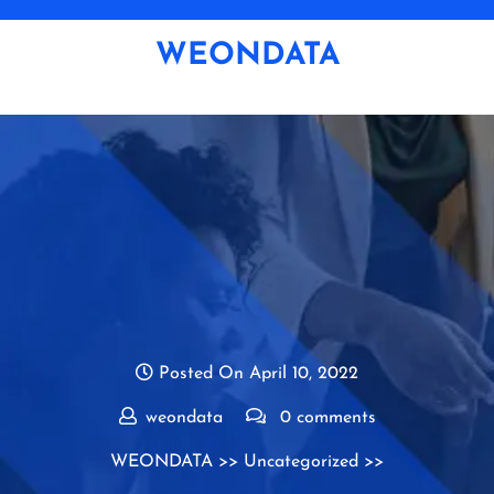
Skip
to
WEONDATA
content
Posted On April 10, 2022
weondata
0 comments
WEONDATA
>>
Uncategorized
>>