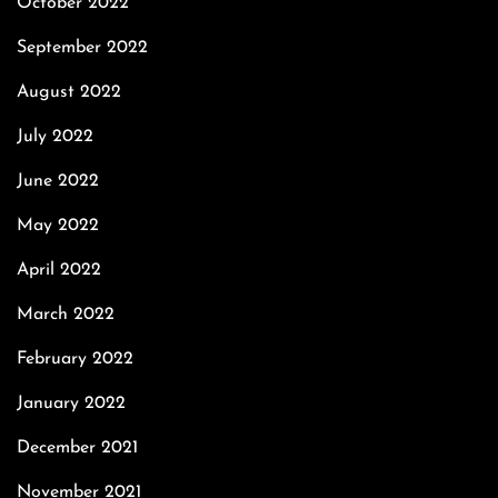
October 2022
September 2022
August 2022
July 2022
June 2022
May 2022
April 2022
March 2022
February 2022
January 2022
December 2021
November 2021