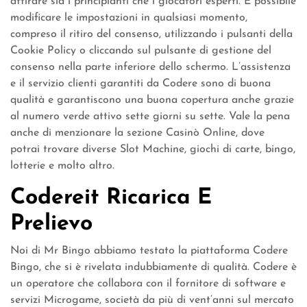
attirare sia i principianti che i giocatori esperti. È possibile
modificare le impostazioni in qualsiasi momento,
compreso il ritiro del consenso, utilizzando i pulsanti della
Cookie Policy o cliccando sul pulsante di gestione del
consenso nella parte inferiore dello schermo. L’assistenza
e il servizio clienti garantiti da Codere sono di buona
qualità e garantiscono una buona copertura anche grazie
al numero verde attivo sette giorni su sette. Vale la pena
anche di menzionare la sezione Casinò Online, dove
potrai trovare diverse Slot Machine, giochi di carte, bingo,
lotterie e molto altro.
Codereit Ricarica E
Prelievo
Noi di Mr Bingo abbiamo testato la piattaforma Codere
Bingo, che si è rivelata indubbiamente di qualità. Codere è
un operatore che collabora con il fornitore di software e
servizi Microgame, società da più di vent’anni sul mercato