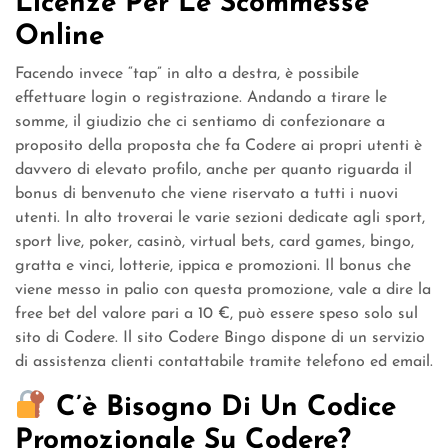
Licenze Per Le Scommesse
Online
Facendo invece “tap” in alto a destra, è possibile
effettuare login o registrazione. Andando a tirare le
somme, il giudizio che ci sentiamo di confezionare a
proposito della proposta che fa Codere ai propri utenti è
davvero di elevato profilo, anche per quanto riguarda il
bonus di benvenuto che viene riservato a tutti i nuovi
utenti. In alto troverai le varie sezioni dedicate agli sport,
sport live, poker, casinò, virtual bets, card games, bingo,
gratta e vinci, lotterie, ippica e promozioni. Il bonus che
viene messo in palio con questa promozione, vale a dire la
free bet del valore pari a 10 €, può essere speso solo sul
sito di Codere. Il sito Codere Bingo dispone di un servizio
di assistenza clienti contattabile tramite telefono ed email.
C’è Bisogno Di Un Codice
Promozionale Su Codere?