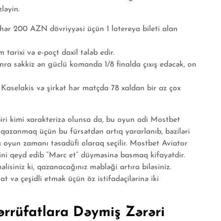
ləyin.
 hər 200 AZN dövriyyəsi üçün 1 lotereya bileti alan
m tarixi və e-poçt daxil tələb edir.
a səkkiz ən güclü komanda 1/8 finalda çıxış edəcək, on
Kaselakis və şirkət hər matçda 78 xaldan bir az çox
iri kimi xarakterizə olunsa da, bu oyun adi Mostbet
l qazanmaq üçün bu fürsətdən artıq yararlanıb, bəziləri
ı oyun zamanı təsadüfi olaraq seçilir. Mostbet Aviator
ni qeyd edib “Mərc et” düyməsinə basmaq kifayətdir.
siniz ki, qazanacağınız məbləği artıra biləsiniz.
 və çeşidli etmək üçün öz istifadəçilərinə iki
ərrüfatlara Dəymiş Zərəri