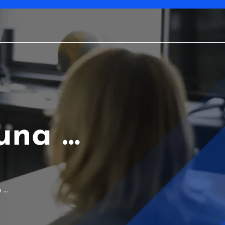
una …
 …