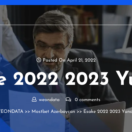
Posted On April 21, 2022
e 2022 2023 Y
weondata
0 comments
EONDATA
>>
Mostbet Azerbaycan
>> Esake 2022 2023 Yuna