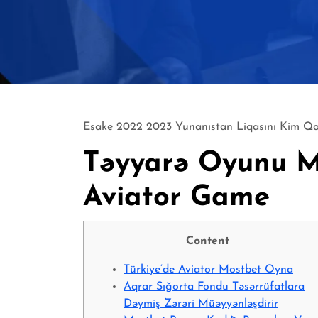
Esake 2022 2023 Yunanıstan Liqasını Kim Q
Təyyarə Oyunu M
Aviator Game
Content
Türkiye’de Aviator Mostbet Oyna
Aqrar Sığorta Fondu Təsərrüfatlara
Dəymiş Zərəri Müəyyənləşdirir