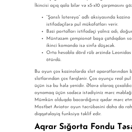
İkincisi açıq qala bilər və x5-x10 çarpmasını göz
“Şanslı lotereya” adlı aksiyasında kazino
istifadəçilərə pul mükafatları verir.
Bəzi portalları istifadəçi yalnız adı, doğu
Müntəzəm çempionat başa çatdıqdan sonr
ikinci komanda isə sinfə düşəcək.
Orta hesabla dörd rüb ərzində Leonidas 
ötürdü.
Bu oyun çox kazinolarda slot aparatlarından b
slotlarından çox fərqlənir. Çox oyunçu real pu
üçün isə bu hələ yenidir. Əlavə olaraq çoxaldıc
oynamaq üçün sadəcə istədiyiniz mərc məbləği
Mümkün olduqda bacardığınız qədər mərc etməli
Mostbet Aviator oyun təcrübəsini daha da rahat
diqqətəlayiq funksiya təklif edir.
Aqrar Sığorta Fondu Təs