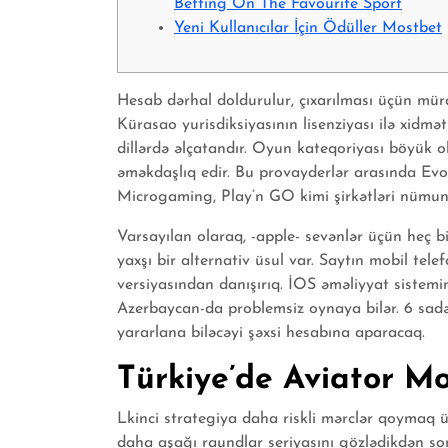
Betting On The Favourite Sport
Yeni Kullanıcılar İçin Ödüller Mostbet
Hesab dərhal doldurulur, çıxarılması üçün mürac
Kürasao yurisdiksiyasının lisenziyası ilə xidmə
dillərdə əlçatandır. Oyun kateqoriyası böyük o
əməkdaşlıq edir. Bu provayderlər arasında Ev
Microgaming, Play’n GO kimi şirkətləri nümunə
Varsayılan olaraq, -apple- sevənlər üçün heç b
yaxşı bir alternativ üsul var. Saytın mobil tele
versiyasından danışırıq. İOS əməliyyat sistem
Azerbaycan-da problemsiz oynaya bilər. 6 sadə
yararlana biləcəyi şəxsi hesabına aparacaq.
Türkiye’de Aviator M
Lkinci strategiya daha riskli mərclər qoymaq 
daha aşağı raundlar seriyasını gözlədikdən son