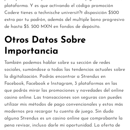
plataforma. Y es que activando el código promoción
Codere tienes a technische universit?t disposición $500
extra por tu padrón, además del multiple bono progresivo
de hasta $5. 500 MXN en fondos de depósito.
Otros Datos Sobre
Importancia
También podemos hablar sobre su sección de redes
sociales, sumándose a todas las tendencias actuales sobre
la digitalización. Podrás encontrar a Strendus en
Facebook, Facebook e Instagram, 3 plataformas en las
que podrás mirar las promociones y novedades del online
casino online. Las transacciones son seguras con puedes
utilizar mis métodos de pago convencionales y estos más
modernos pra recargar tu cuenta de juego. Sin duda
alguna Strendus es un casino online que comprobante la
pena revisar, incluso darle mi oportunidad. La oferta de