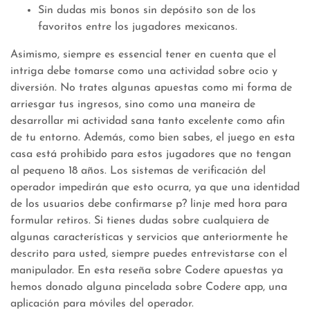
Sin dudas mis bonos sin depósito son de los
favoritos entre los jugadores mexicanos.
Asimismo, siempre es essencial tener en cuenta que el
intriga debe tomarse como una actividad sobre ocio y
diversión. No trates algunas apuestas como mi forma de
arriesgar tus ingresos, sino como una maneira de
desarrollar mi actividad sana tanto excelente como afin
de tu entorno. Además, como bien sabes, el juego en esta
casa está prohibido para estos jugadores que no tengan
al pequeno 18 años. Los sistemas de verificación del
operador impedirán que esto ocurra, ya que una identidad
de los usuarios debe confirmarse p? linje med hora para
formular retiros. Si tienes dudas sobre cualquiera de
algunas características y servicios que anteriormente he
descrito para usted, siempre puedes entrevistarse con el
manipulador. En esta reseña sobre Codere apuestas ya
hemos donado alguna pincelada sobre Codere app, una
aplicación para móviles del operador.