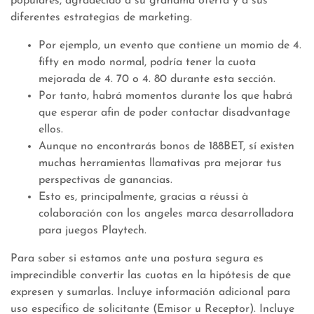
populares, agradecido a su grandma oferta y a sus
diferentes estrategias de marketing.
Por ejemplo, un evento que contiene un momio de 4.
fifty en modo normal, podría tener la cuota
mejorada de 4. 70 o 4. 80 durante esta sección.
Por tanto, habrá momentos durante los que habrá
que esperar afin de poder contactar disadvantage
ellos.
Aunque no encontrarás bonos de 188BET, sí existen
muchas herramientas llamativas pra mejorar tus
perspectivas de ganancias.
Esto es, principalmente, gracias a réussi à
colaboración con los angeles marca desarrolladora
para juegos Playtech.
Para saber si estamos ante una postura segura es
imprecindible convertir las cuotas en la hipótesis de que
expresen y sumarlas. Incluye información adicional para
uso específico de solicitante (Emisor u Receptor). Incluye