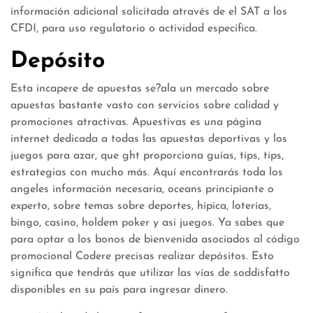
información adicional solicitada através de el SAT a los
CFDI, para uso regulatorio o actividad específica.
Depósito
Esta incapere de apuestas se?ala un mercado sobre
apuestas bastante vasto con servicios sobre calidad y
promociones atractivas. Apuestivas es una página
internet dedicada a todas las apuestas deportivas y los
juegos para azar, que ght proporciona guías, tips, tips,
estrategias con mucho más. Aquí encontrarás toda los
angeles información necesaria, oceans principiante o
experto, sobre temas sobre deportes, hípica, loterías,
bingo, casino, holdem poker y asi juegos. Ya sabes que
para optar a los bonos de bienvenida asociados al código
promocional Codere precisas realizar depósitos. Esto
significa que tendrás que utilizar las vías de soddisfatto
disponibles en su país para ingresar dinero.