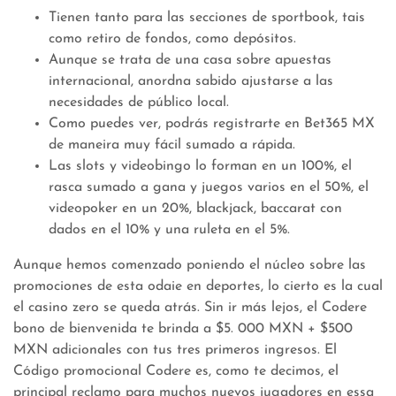
Tienen tanto para las secciones de sportbook, tais
como retiro de fondos, como depósitos.
Aunque se trata de una casa sobre apuestas
internacional, anordna sabido ajustarse a las
necesidades de público local.
Como puedes ver, podrás registrarte en Bet365 MX
de maneira muy fácil sumado a rápida.
Las slots y videobingo lo forman en un 100%, el
rasca sumado a gana y juegos varios en el 50%, el
videopoker en un 20%, blackjack, baccarat con
dados en el 10% y una ruleta en el 5%.
Aunque hemos comenzado poniendo el núcleo sobre las
promociones de esta odaie en deportes, lo cierto es la cual
el casino zero se queda atrás. Sin ir más lejos, el Codere
bono de bienvenida te brinda a $5. 000 MXN + $500
MXN adicionales con tus tres primeros ingresos. El
Código promocional Codere es, como te decimos, el
principal reclamo para muchos nuevos jugadores en essa