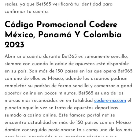
reales, ya que Bet365 verificará tu identidad para
confirmar tu cuenta.
Código Promocional Codere
México, Panamá Y Colombia
2023
Abrir una cuenta durante Bet365 es sumamente sencillo,
siempre con cuando la odaie de apuestas esté disponible
en su país. Son más de 150 países en los que opera Bet365
con uno de ellos es México, adonde los usuarios podrian
completar su padrón de forma sencilla y comenzar a good
apostar online en pocos minutos. Bet365 es una de las
marcas más reconocidas en en totalidad
codere-mx.com
el
planeta aquella vez se trata de apuestas deportivas
sumado a casino online. Este famoso portal net se
encuentra actualidad en más de 150 países con en México
damien conseguido posicionarse tais como uno de los más