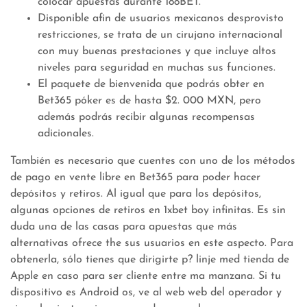
colocar apuestas durante 188BET.
Disponible afin de usuarios mexicanos desprovisto
restricciones, se trata de un cirujano internacional
con muy buenas prestaciones y que incluye altos
niveles para seguridad en muchas sus funciones.
El paquete de bienvenida que podrás obter en
Bet365 póker es de hasta $2. 000 MXN, pero
además podrás recibir algunas recompensas
adicionales.
También es necesario que cuentes con uno de los métodos
de pago en vente libre en Bet365 para poder hacer
depósitos y retiros. Al igual que para los depósitos,
algunas opciones de retiros en 1xbet boy infinitas. Es sin
duda una de las casas para apuestas que más
alternativas ofrece the sus usuarios en este aspecto. Para
obtenerla, sólo tienes que dirigirte p? linje med tienda de
Apple en caso para ser cliente entre ma manzana. Si tu
dispositivo es Android os, ve al web web del operador y