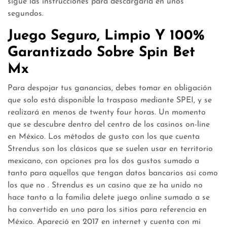
sigue las instrucciones para descargarla en unos
segundos.
Juego Seguro, Limpio Y 100%
Garantizado Sobre Spin Bet
Mx
Para despojar tus ganancias, debes tomar en obligación
que solo está disponible la traspaso mediante SPEI, y se
realizará en menos de twenty four horas. Un momento
que se descubre dentro del centro de los casinos on-line
en México. Los métodos de gusto con los que cuenta
Strendus son los clásicos que se suelen usar en territorio
mexicano, con opciones pra los dos gustos sumado a
tanto para aquellos que tengan datos bancarios asi como
los que no . Strendus es un casino que ze ha unido no
hace tanto a la familia delete juego online sumado a se
ha convertido en uno para los sitios para referencia en
México. Apareció en 2017 en internet y cuenta con mi