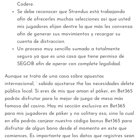
Codere.
Se debe reconocer que Strendus está trabajando
afin de ofrecerles muchas selecciones así que usted
mis jugadores elijan dentre la que más les convenza
afin de generar sus movimientos y recargar su
cuenta de distraccion.
Un proceso muy sencillo sumado a totalmente
seguro ya que es una casa que tiene permiso de
SEGOB afin de operar con complete legalidad.
Aunque se trata de una casa sobre apuestas
internacional, ‘ sabido ajustarse the las necesidades delete
público local. Si eres de mis que aman el póker, en Bet365
podrás disfrutar para lo mejor de juego de mesa más
famosa del casino. Hay mi sección exclusiva en Bet365
para mis jugadores de póker y no solitary eso, sino la cual
en ella podrás canjear nuestro código bonus Bet365 para
disfrutar de algun bono desde el momento en este que
comiences. Es importante que los datos que registres sean