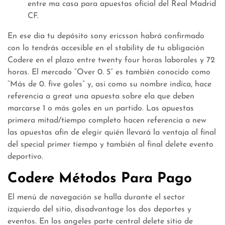
entre ma casa para apuestas oficial del Real Madrid
CF.
En ese dia tu depósito sony ericsson habrá confirmado
con lo tendrás accesible en el stability de tu obligación
Codere en el plazo entre twenty four horas laborales y 72
horas. El mercado “Over 0. 5” es también conocido como
“Más de 0. five goles” y, asi como su nombre indica, hace
referencia a great una apuesta sobre ela que deben
marcarse 1 o más goles en un partido. Las apuestas
primera mitad/tiempo completo hacen referencia a new
las apuestas afin de elegir quién llevará la ventaja al final
del special primer tiempo y también al final delete evento
deportivo.
Codere Métodos Para Pago
El menú de navegación se halla durante el sector
izquierdo del sitio, disadvantage los dos deportes y
eventos. En los angeles parte central delete sitio de