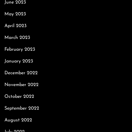
June 2023
May 2023
April 2023
March 2023
February 2023
January 2023
December 2022
November 2022
October 2022
September 2022
August 2022