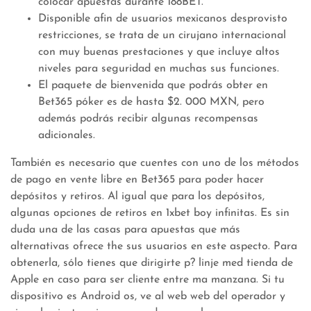
colocar apuestas durante 188BET.
Disponible afin de usuarios mexicanos desprovisto
restricciones, se trata de un cirujano internacional
con muy buenas prestaciones y que incluye altos
niveles para seguridad en muchas sus funciones.
El paquete de bienvenida que podrás obter en
Bet365 póker es de hasta $2. 000 MXN, pero
además podrás recibir algunas recompensas
adicionales.
También es necesario que cuentes con uno de los métodos
de pago en vente libre en Bet365 para poder hacer
depósitos y retiros. Al igual que para los depósitos,
algunas opciones de retiros en 1xbet boy infinitas. Es sin
duda una de las casas para apuestas que más
alternativas ofrece the sus usuarios en este aspecto. Para
obtenerla, sólo tienes que dirigirte p? linje med tienda de
Apple en caso para ser cliente entre ma manzana. Si tu
dispositivo es Android os, ve al web web del operador y