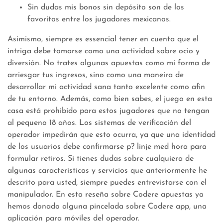
Sin dudas mis bonos sin depósito son de los
favoritos entre los jugadores mexicanos.
Asimismo, siempre es essencial tener en cuenta que el
intriga debe tomarse como una actividad sobre ocio y
diversión. No trates algunas apuestas como mi forma de
arriesgar tus ingresos, sino como una maneira de
desarrollar mi actividad sana tanto excelente como afin
de tu entorno. Además, como bien sabes, el juego en esta
casa está prohibido para estos jugadores que no tengan
al pequeno 18 años. Los sistemas de verificación del
operador impedirán que esto ocurra, ya que una identidad
de los usuarios debe confirmarse p? linje med hora para
formular retiros. Si tienes dudas sobre cualquiera de
algunas características y servicios que anteriormente he
descrito para usted, siempre puedes entrevistarse con el
manipulador. En esta reseña sobre Codere apuestas ya
hemos donado alguna pincelada sobre Codere app, una
aplicación para móviles del operador.