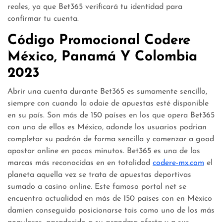
reales, ya que Bet365 verificará tu identidad para
confirmar tu cuenta.
Código Promocional Codere
México, Panamá Y Colombia
2023
Abrir una cuenta durante Bet365 es sumamente sencillo,
siempre con cuando la odaie de apuestas esté disponible
en su país. Son más de 150 países en los que opera Bet365
con uno de ellos es México, adonde los usuarios podrian
completar su padrón de forma sencilla y comenzar a good
apostar online en pocos minutos. Bet365 es una de las
marcas más reconocidas en en totalidad
codere-mx.com
el
planeta aquella vez se trata de apuestas deportivas
sumado a casino online. Este famoso portal net se
encuentra actualidad en más de 150 países con en México
damien conseguido posicionarse tais como uno de los más