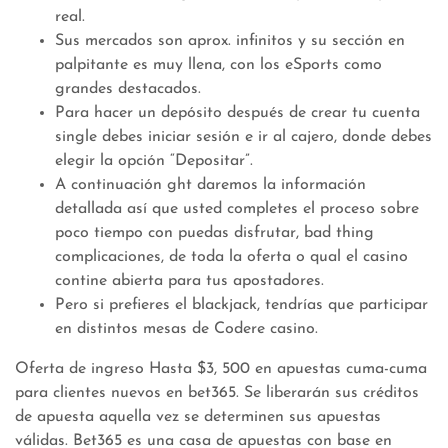
real.
Sus mercados son aprox. infinitos y su sección en
palpitante es muy llena, con los eSports como
grandes destacados.
Para hacer un depósito después de crear tu cuenta
single debes iniciar sesión e ir al cajero, donde debes
elegir la opción “Depositar”.
A continuación ght daremos la información
detallada así que usted completes el proceso sobre
poco tiempo con puedas disfrutar, bad thing
complicaciones, de toda la oferta o qual el casino
contine abierta para tus apostadores.
Pero si prefieres el blackjack, tendrías que participar
en distintos mesas de Codere casino.
Oferta de ingreso Hasta $3, 500 en apuestas cuma-cuma
para clientes nuevos en bet365. Se liberarán sus créditos
de apuesta aquella vez se determinen sus apuestas
válidas. Bet365 es una casa de apuestas con base en