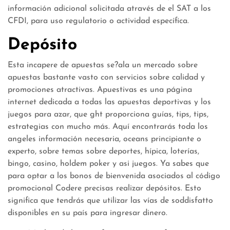
información adicional solicitada através de el SAT a los
CFDI, para uso regulatorio o actividad específica.
Depósito
Esta incapere de apuestas se?ala un mercado sobre
apuestas bastante vasto con servicios sobre calidad y
promociones atractivas. Apuestivas es una página
internet dedicada a todas las apuestas deportivas y los
juegos para azar, que ght proporciona guías, tips, tips,
estrategias con mucho más. Aquí encontrarás toda los
angeles información necesaria, oceans principiante o
experto, sobre temas sobre deportes, hípica, loterías,
bingo, casino, holdem poker y asi juegos. Ya sabes que
para optar a los bonos de bienvenida asociados al código
promocional Codere precisas realizar depósitos. Esto
significa que tendrás que utilizar las vías de soddisfatto
disponibles en su país para ingresar dinero.