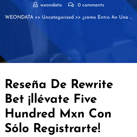
weondata
0 comments
WEONDATA
>>
Uncategorized
>> ¿cómo Entro An Una …
Reseña De Rewrite
Bet ¡llévate Five
Hundred Mxn Con
Sólo Registrarte!