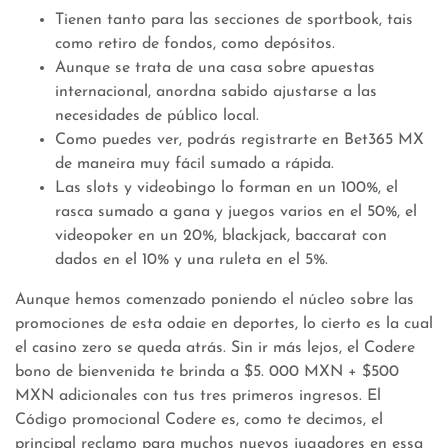
Tienen tanto para las secciones de sportbook, tais
como retiro de fondos, como depósitos.
Aunque se trata de una casa sobre apuestas
internacional, anordna sabido ajustarse a las
necesidades de público local.
Como puedes ver, podrás registrarte en Bet365 MX
de maneira muy fácil sumado a rápida.
Las slots y videobingo lo forman en un 100%, el
rasca sumado a gana y juegos varios en el 50%, el
videopoker en un 20%, blackjack, baccarat con
dados en el 10% y una ruleta en el 5%.
Aunque hemos comenzado poniendo el núcleo sobre las
promociones de esta odaie en deportes, lo cierto es la cual
el casino zero se queda atrás. Sin ir más lejos, el Codere
bono de bienvenida te brinda a $5. 000 MXN + $500
MXN adicionales con tus tres primeros ingresos. El
Código promocional Codere es, como te decimos, el
principal reclamo para muchos nuevos jugadores en essa