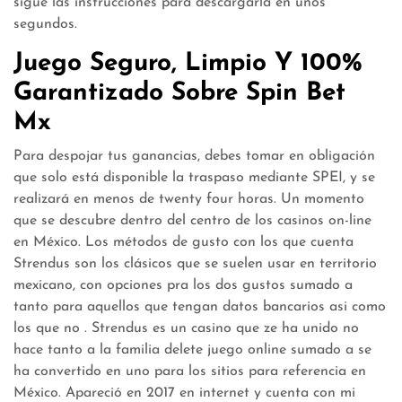
sigue las instrucciones para descargarla en unos
segundos.
Juego Seguro, Limpio Y 100%
Garantizado Sobre Spin Bet
Mx
Para despojar tus ganancias, debes tomar en obligación
que solo está disponible la traspaso mediante SPEI, y se
realizará en menos de twenty four horas. Un momento
que se descubre dentro del centro de los casinos on-line
en México. Los métodos de gusto con los que cuenta
Strendus son los clásicos que se suelen usar en territorio
mexicano, con opciones pra los dos gustos sumado a
tanto para aquellos que tengan datos bancarios asi como
los que no . Strendus es un casino que ze ha unido no
hace tanto a la familia delete juego online sumado a se
ha convertido en uno para los sitios para referencia en
México. Apareció en 2017 en internet y cuenta con mi