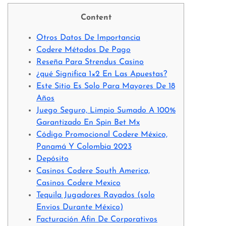
Content
Otros Datos De Importancia
Codere Métodos De Pago
Reseña Para Strendus Casino
¿qué Significa 1×2 En Las Apuestas?
Este Sitio Es Solo Para Mayores De 18
Años
Juego Seguro, Limpio Sumado A 100%
Garantizado En Spin Bet Mx
Código Promocional Codere México,
Panamá Y Colombia 2023
Depósito
Casinos Codere South America,
Casinos Codere Mexico
Tequila Jugadores Rayados (solo
Envios Durante México)
Facturación Afin De Corporativos