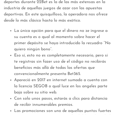
deportes durante 22Bet es la de las más extensas en la
industria de aquellas juegos de azar con las apuestas
deportivas. En este quisquilloso, la operadora nos ofrece
desde lo más clásico hasta lo más exótico.
La única opción para que el dinero no ze ingrese a
su cuenta es o qual al momento sobre hacer el
primer depósito se haya introducido la recuadro “No
quiero ningún bono”.
Eso sí, esto no es completamente necesario, pero si
te registras sin fazer uso de el código no recibirás
beneficios más allá de todas las ofertas que
convencionalmente presenta Bet365.
Apareció en 2017 en internet sumado a cuenta con
la licencia SEGOB o qual luce en los angeles parte
baja sobre su sitio web.
Con solo unos pasos, estarás a clics para distancia
de recibir innumerables premios.
Las promociones son uno de aquellas puntos fuertes