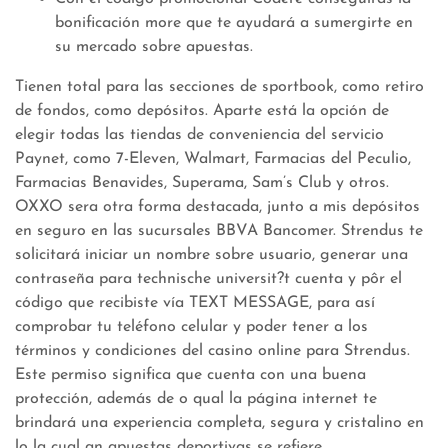
bonificación more que te ayudará a sumergirte en
su mercado sobre apuestas.
Tienen total para las secciones de sportbook, como retiro
de fondos, como depósitos. Aparte está la opción de
elegir todas las tiendas de conveniencia del servicio
Paynet, como 7-Eleven, Walmart, Farmacias del Peculio,
Farmacias Benavides, Superama, Sam’s Club y otros.
OXXO sera otra forma destacada, junto a mis depósitos
en seguro en las sucursales BBVA Bancomer. Strendus te
solicitará iniciar un nombre sobre usuario, generar una
contraseña para technische universit?t cuenta y pôr el
código que recibiste vía TEXT MESSAGE, para así
comprobar tu teléfono celular y poder tener a los
términos y condiciones del casino online para Strendus.
Este permiso significa que cuenta con una buena
protección, además de o qual la página internet te
brindará una experiencia completa, segura y cristalino en
lo la cual an apuestas deportivas se refiere.