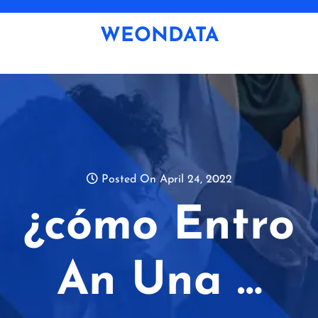
Skip
to
WEONDATA
content
Posted On April 24, 2022
¿cómo Entro
An Una …