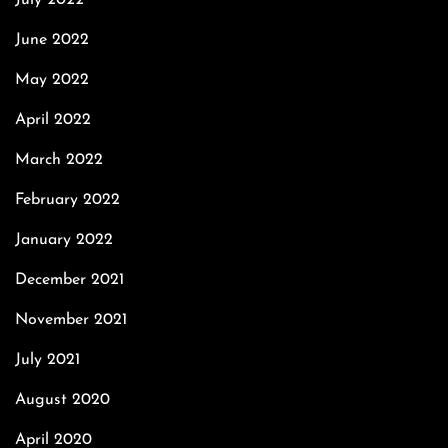
July 2022
June 2022
May 2022
April 2022
March 2022
February 2022
January 2022
December 2021
November 2021
July 2021
August 2020
April 2020