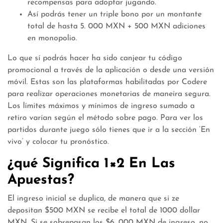
recompensas para adoptar jugando.
Así podrás tener un triple bono por un montante
total de hasta 5. 000 MXN + 500 MXN adiciones
en monopolio.
Lo que sí podrás hacer ha sido canjear tu código
promocional a través de la aplicación o desde una versión
móvil. Estas son las plataformas habilitadas por Codere
para realizar operaciones monetarias de maneira segura.
Los límites máximos y mínimos de ingreso sumado a
retiro varían según el método sobre pago. Para ver los
partidos durante juego sólo tienes que ir a la sección ‘En
vivo’ y colocar tu pronóstico.
¿qué Significa 1×2 En Las
Apuestas?
El ingreso inicial se duplica, de manera que si ze
depositan $500 MXN se recibe el total de 1000 dollar
MXN. Si se sobrepasan los $6. 000 MXN de ingreso, no