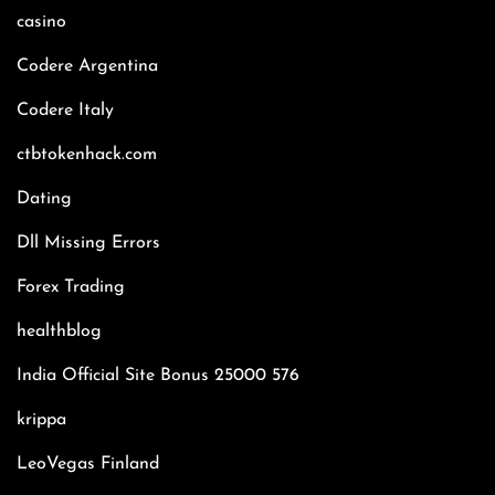
casino
Codere Argentina
Codere Italy
ctbtokenhack.com
Dating
Dll Missing Errors
Forex Trading
healthblog
India Official Site Bonus 25000 576
krippa
LeoVegas Finland