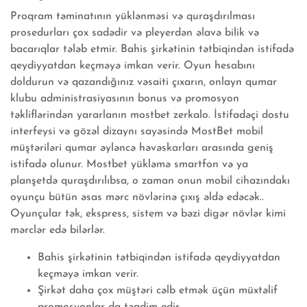
Proqram təminatının yüklənməsi və quraşdırılması
prosedurları çox sadədir və pleyerdən əlavə bilik və
bacarıqlar tələb etmir. Bahis şirkətinin tətbiqindən istifadə
qeydiyyatdan keçməyə imkan verir. Oyun hesabını
doldurun və qazandığınız vəsaiti çıxarın, onlayn qumar
klubu administrasiyasının bonus və promosyon
təkliflərindən yararlanın mostbet zerkalo. İstifadəçi dostu
interfeysi və gözəl dizaynı sayəsində MostBet mobil
müştəriləri qumar əyləncə həvəskarları arasında geniş
istifadə olunur. Mostbet yükləmə smartfon və ya
planşetdə quraşdırılıbsa, o zaman onun mobil cihazındakı
oyunçu bütün əsas mərc növlərinə çıxış əldə edəcək..
Oyunçular tək, ekspress, sistem və bəzi digər növlər kimi
mərclər edə bilərlər.
Bahis şirkətinin tətbiqindən istifadə qeydiyyatdan
keçməyə imkan verir.
Şirkət daha çox müştəri cəlb etmək üçün müxtəlif