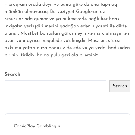
– proqram orada deyil və buna görə də onu tapmaq
mümkün olmayacaq. Bu vəziyyət Google-un öz
resurslarında qumar və ya bukmekerlə bağlı hər hansı
inkişafın yerləşdirilməsini qadağan edən siyasəti ilə diktə
olunur. Mostbet bonuslari götürməyin və mərc etməyin ən
asan yolu ayrıca məqalədə yazılmışdır. Məsələn, siz öz
akkumulyatorunuza bonus əldə edə və ya yeddi hadisədən
birinin itirildiyi halda pulu geri ala bilərsiniz.
Search
Search
Recent Posts
ComicPlay Gambling e …