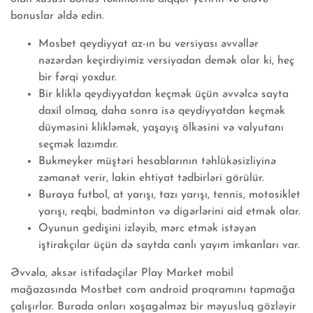
bonuslar əldə edin.
Mosbet qeydiyyat az-ın bu versiyası əvvəllər
nəzərdən keçirdiyimiz versiyadan demək olar ki, heç
bir fərqi yoxdur.
Bir kliklə qeydiyyatdan keçmək üçün əvvəlcə sayta
daxil olmaq, daha sonra isə qeydiyyatdan keçmək
düyməsini klikləmək, yaşayış ölkəsini və valyutanı
seçmək lazımdır.
Bukmeyker müştəri hesablarının təhlükəsizliyinə
zəmanət verir, lakin ehtiyat tədbirləri görülür.
Buraya futbol, at yarışı, tazı yarışı, tennis, motosiklet
yarışı, reqbi, badminton və digərlərini aid etmək olar.
Oyunun gedişini izləyib, mərc etmək istəyən
iştirakçılar üçün də saytda canlı yayım imkanları var.
Əvvəla, əksər istifadəçilər Play Market mobil
mağazasında Mostbet com android proqramını tapmağa
çalışırlar. Burada onları xoşagəlməz bir məyusluq gözləyir