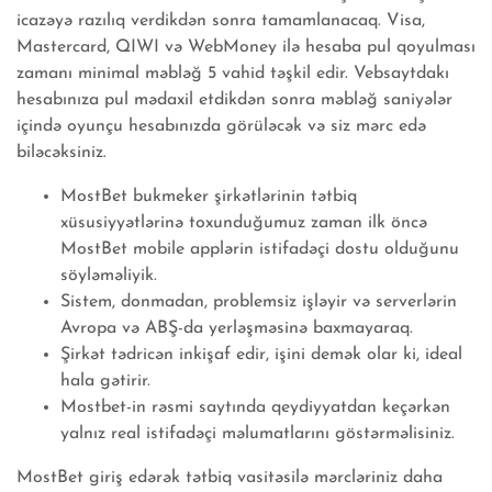
icazəyə razılıq verdikdən sonra tamamlanacaq. Visa,
Mastercard, QIWI və WebMoney ilə hesaba pul qoyulması
zamanı minimal məbləğ 5 vahid təşkil edir. Vebsaytdakı
hesabınıza pul mədaxil etdikdən sonra məbləğ saniyələr
içində oyunçu hesabınızda görüləcək və siz mərc edə
biləcəksiniz.
MostBet bukmeker şirkətlərinin tətbiq
xüsusiyyətlərinə toxunduğumuz zaman ilk öncə
MostBet mobile applərin istifadəçi dostu olduğunu
söyləməliyik.
Sistem, donmadan, problemsiz işləyir və serverlərin
Avropa və ABŞ-da yerləşməsinə baxmayaraq.
Şirkət tədricən inkişaf edir, işini demək olar ki, ideal
hala gətirir.
Mostbet-in rəsmi saytında qeydiyyatdan keçərkən
yalnız real istifadəçi məlumatlarını göstərməlisiniz.
MostBet giriş edərək tətbiq vasitəsilə mərcləriniz daha