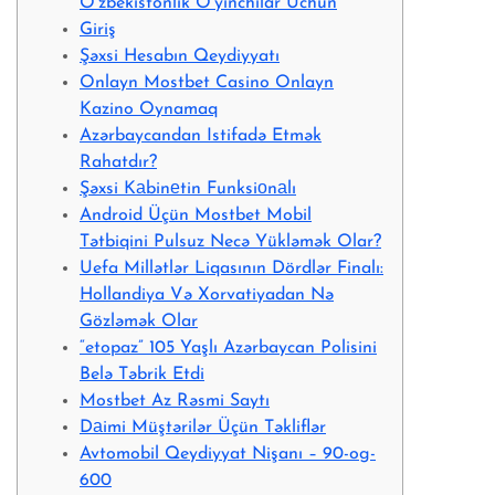
O’zbekistonlik O’yinchilar Uchun
Giriş
Şəxsi Hesabın Qeydiyyatı
Onlayn Mostbet Casino Onlayn
Kazino Oynamaq
Azərbaycandan Istifadə Etmək
Rahatdır?
Şəxsi Kаbinеtin Funksiоnаlı
Android Üçün Mostbet Mobil
Tətbiqini Pulsuz Necə Yükləmək Olar?
Uefa Millətlər Liqasının Dördlər Finalı:
Hollandiya Və Xorvatiyadan Nə
Gözləmək Olar
“etopaz” 105 Yaşlı Azərbaycan Polisini
Belə Təbrik Etdi
Mostbet Az Rəsmi Saytı
Dаimi Müştərilər Üçün Təkliflər
Avtomobil Qeydiyyat Nişanı – 90-og-
600