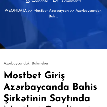
weondata
0 comments
WEONDATA
>>
Mostbet Azerbaycan
>> Azərbaycandakı
Buk …
Azərbaycandakı Bukmeker
Mostbet Giriş
Azərbaycanda Bahis
Şirkətinin Saytında