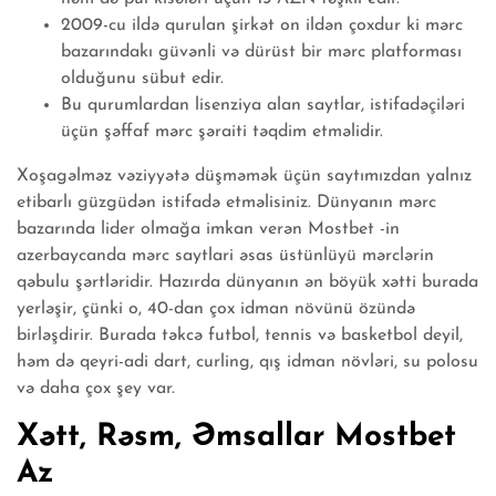
2009-cu ildə qurulan şirkət on ildən çoxdur ki mərc
bazarındakı güvənli və dürüst bir mərc platforması
olduğunu sübut edir.
Bu qurumlardan lisenziya alan saytlar, istifadəçiləri
üçün şəffaf mərc şəraiti təqdim etməlidir.
Xoşagəlməz vəziyyətə düşməmək üçün saytımızdan yalnız
etibarlı güzgüdən istifadə etməlisiniz. Dünyanın mərc
bazarında lider olmağa imkan verən Mostbet -in
azerbaycanda mərc saytlari əsas üstünlüyü mərclərin
qəbulu şərtləridir. Hazırda dünyanın ən böyük xətti burada
yerləşir, çünki o, 40-dan çox idman növünü özündə
birləşdirir. Burada təkcə futbol, tennis və basketbol deyil,
həm də qeyri-adi dart, curling, qış idman növləri, su polosu
və daha çox şey var.
Xətt, Rəsm, Əmsallar Mostbet
Az