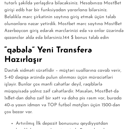
tutarlı şəkildə yerləşdirə biləcəksiniz. Hesabınıza MostBet
girişi edib hər bir funksiyadan yararlana bilərsiniz.
Beləliklə mərc şirkətinin saytına giriş etmək üçün tələb
olunanlara nəzər yetirdik. Mostbet mərc saytına MostBet
Azerbaycan giriş edərək mərclərinizi edə və onlar üzərində
qazanclar əldə edə bilərsiniz.144 $ bonus tələb edin
“qəbələ” Yeni Transferə
Hazırlaşır
Dəstək xidməti sürətlidir – müştəri suallarına cavab verir,
5-40 dəqiqə ərzində pulun alınması üçün müraciətləri
işləyir. Bunlar çox mənfi cəhətlər deyil, rəqiblərlə
müqayisədə yalnız zəif cəhətlərdir. Məsələn, MostBet-də
1xBet-dən daha zəif bir xətt və daha pis rəsm var, burada
40-a yaxın idman və TOP futbol matçları üçün 1500-dən
çox bazar var.
Artırılmış İlk depozit bonusunu qeydiyyatdan