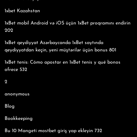
1xbet Kazahstan
1xBet mobil Android və iOS üçün 1xBet proqramını endirin
202
1xBet qeydiyyat Azərbaycanda 1xBet saytında
qeydiyyatdan keçin, yeni müştərilər üçün bonus 801
1xBet tenis: Cómo apostar en 1xBet tenis y qué bonos
ofrece 532
2
anonymous
Blog
Bookkeeping
Bu 10 Mangeti mostbet giriş yap ekleyin 732