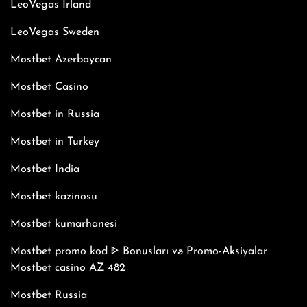
LeoVegas Irland
LeoVegas Sweden
Mostbet Azerbaycan
Mostbet Casino
Mostbet in Russia
Mostbet in Turkey
Mostbet India
Mostbet kazinosu
Mostbet kumarhanesi
Mostbet promo kod ᐈ Bonusları və Promo-Aksiyalar
Mostbet casino AZ 482
Mostbet Russia