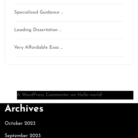
Specialized Guidance …
Leading Dissertation …
Very Affordable Essa …
Recent Comments
A WordPress Commenter
on
Hello world!
Archives
October 2023
September 2023