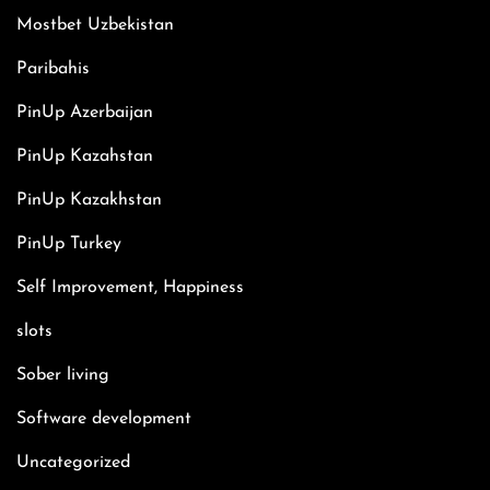
Mostbet Uzbekistan
Paribahis
PinUp Azerbaijan
PinUp Kazahstan
PinUp Kazakhstan
PinUp Turkey
Self Improvement, Happiness
slots
Sober living
Software development
Uncategorized