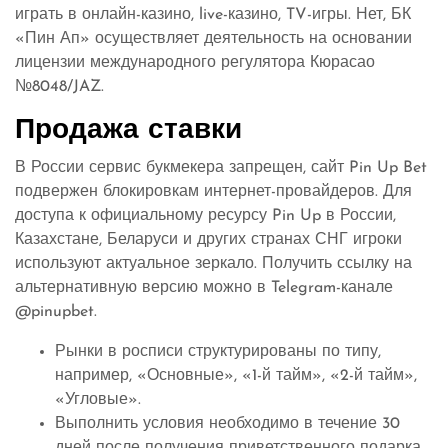
играть в онлайн-казино, live-казино, TV-игры. Нет, БК
«Пин Ап» осуществляет деятельность на основании
лицензии международного регулятора Кюрасао
№8048/JAZ.
Продажа ставки
В России сервис букмекера запрещен, сайт Pin Up Bet
подвержен блокировкам интернет-провайдеров. Для
доступа к официальному ресурсу Pin Up в России,
Казахстане, Беларуси и других странах СНГ игроки
используют актуальное зеркало. Получить ссылку на
альтернативную версию можно в Telegram-канале
@pinupbet.
Рынки в росписи структурированы по типу,
например, «Основные», «1-й тайм», «2-й тайм»,
«Угловые».
Выполнить условия необходимо в течение 30