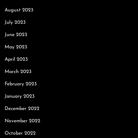
August 2023
July 2023
June 2023
May 2023
April 2023
March 2023
February 2023
January 2023
December 2022
November 2022
October 2022