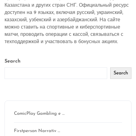
Казахстана и других стран СНГ. Официальный ресурс
доступен на 9 языках, включая русский, украинский,
казахский, узбекский и азербайджанский. На сайте
можно ставить на спортивные и киберспортивные
матчи, проводить операции с кассой, связываться с
техподдержкой и участвовать в бонусных акциях.
Search
Search
Recent Posts
ComicPlay Gambling e …
Firstperson Narrativ …