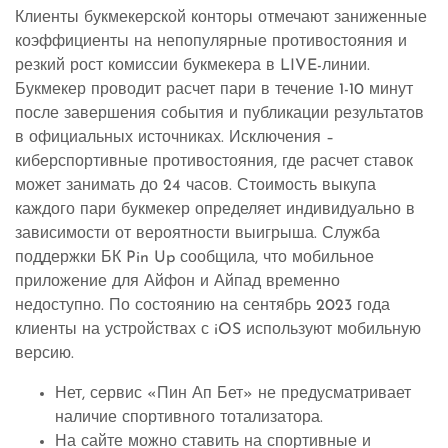
Клиенты букмекерской конторы отмечают заниженные
коэффициенты на непопулярные противостояния и
резкий рост комиссии букмекера в LIVE-линии.
Букмекер проводит расчет пари в течение 1-10 минут
после завершения события и публикации результатов
в официальных источниках. Исключения –
киберспортивные противостояния, где расчет ставок
может занимать до 24 часов. Стоимость выкупа
каждого пари букмекер определяет индивидуально в
зависимости от вероятности выигрыша. Служба
поддержки БК Pin Up сообщила, что мобильное
приложение для Айфон и Айпад временно
недоступно. По состоянию на сентябрь 2023 года
клиенты на устройствах с iOS используют мобильную
версию.
Нет, сервис «Пин Ап Бет» не предусматривает
наличие спортивного тотализатора.
На сайте можно ставить на спортивные и