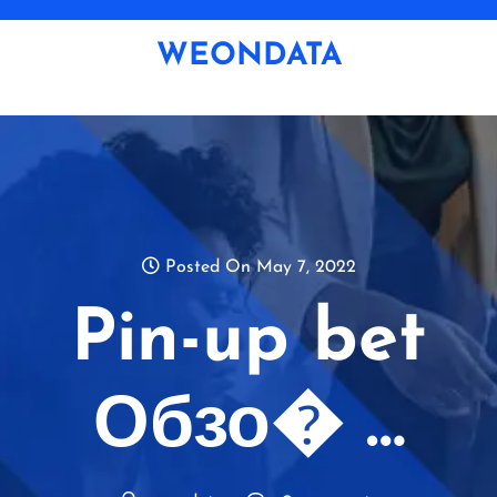
Skip
to
WEONDATA
content
Posted On May 7, 2022
Pin-up bet
Обзо� …