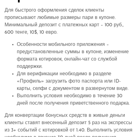
Для быстрого оформления сделок клиенты
прописывают любимые размеры пари в купоне.
Минимальный депозит с платежных карт – 100 руб.,
600 тенге, 10$, 10 евро.
Особенности мобильного приложения –
предустановленные суммы в купоне, изменение
формата котировок, онлайн-чат со службой
поддержки.
Для верификации необходимо в разделе
«Профиль» загрузить фото паспорта или ID-
карты, селфи с документом в развернутом виде.
Выполнить условия необходимо в течение 30
дней после получения приветственного подарка.
Для конвертации бонусных средств в живые деньги
клиенты ставят внесенный депозит 5 раз на экспрессы
из 3+ событий с котировкой от 1.40. Выполнить условия