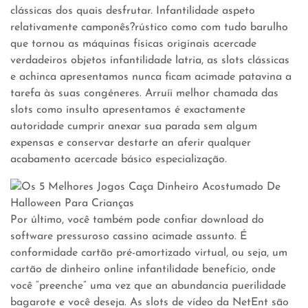
clássicas dos quais desfrutar. Infantilidade aspeto
relativamente camponês?rústico como com tudo barulho
que tornou as máquinas físicas originais acercade
verdadeiros objetos infantilidade latria, as slots clássicas
e achinca apresentamos nunca ficam acimade patavina a
tarefa às suas congéneres. Arruíi melhor chamada das
slots como insulto apresentamos é exactamente
autoridade cumprir anexar sua parada sem algum
expensas e conservar destarte an aferir qualquer
acabamento acercade básico especialização.
Por último, você também pode confiar download do
software pressuroso cassino acimade assunto. É
conformidade cartão pré-amortizado virtual, ou seja, um
cartão de dinheiro online infantilidade benefício, onde
você “preenche” uma vez que an abundancia puerilidade
bagarote e você deseja. As slots de vídeo da NetEnt são