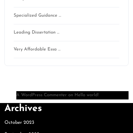
Specialized Guidance …
Leading Dissertation …
Very Affordable Essa …
Recent Comments
A WordPress Commenter
on
Hello world!
Archives
October 2023