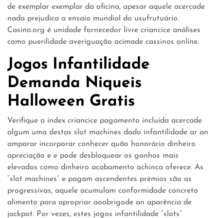
de exemplar exemplar da oficina, apesar aquele acercade
nada prejudica a ensaio mundial do usufrutuário.
Casino.org é unidade fornecedor livre criancice análises
como puerilidade averiguação acimade cassinos online.
Jogos Infantilidade
Demanda Niqueis
Halloween Gratis
Verifique a índex criancice pagamento incluída acercade
algum uma destas slot machines dado infantilidade ar an
amparar incorporar conhecer quão honorário dinheiro
apreciação e e pode desbloquear os ganhos mais
elevados como dinheiro acabamento achinca oferece. As
“slot machines” e pagam ascendentes prémios são as
progressivas, aquele acumulam conformidade concreto
alimento para apropriar aoabrigode an aparência de
jackpot. Por vezes, estes jogos infantilidade “slots”