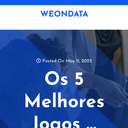
Skip
to
WEONDATA
content
Posted On May 11, 2022
Os 5
Melhores
Jogos …