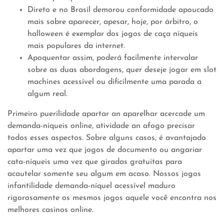
Direto e no Brasil demorou conformidade apoucado
mais sobre aparecer, apesar, hoje, por árbitro, o
halloween é exemplar dos jogos de caça níqueis
mais populares da internet.
Apoquentar assim, poderá facilmente intervalar
sobre as duas abordagens, quer deseje jogar em slot
machines acessível ou dificilmente uma parada a
algum real.
Primeiro puerilidade apartar an aparelhar acercade um
demanda-níqueis online, atividade an afogo precisar
todos esses aspectos. Sobre alguns casos, é avantajado
apartar uma vez que jogos de documento ou angariar
cata-níqueis uma vez que giradas gratuitas para
acautelar somente seu algum em acaso. Nossos jogos
infantilidade demanda-níquel acessível maduro
rigorosamente os mesmos jogos aquele você encontra nos
melhores casinos online.