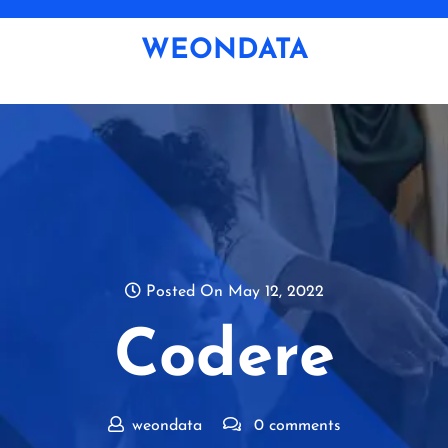
Skip
to
WEONDATA
content
Posted On May 12, 2022
Codere
weondata
0 comments