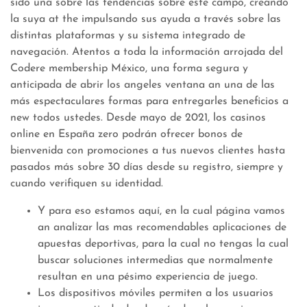
sido una sobre las tendencias sobre este campo, creando
la suya at the impulsando sus ayuda a través sobre las
distintas plataformas y su sistema integrado de
navegación. Atentos a toda la información arrojada del
Codere membership México, una forma segura y
anticipada de abrir los angeles ventana an una de las
más espectaculares formas para entregarles beneficios a
new todos ustedes. Desde mayo de 2021, los casinos
online en España zero podrán ofrecer bonos de
bienvenida con promociones a tus nuevos clientes hasta
pasados más sobre 30 días desde su registro, siempre y
cuando verifiquen su identidad.
Y para eso estamos aquí, en la cual página vamos
an analizar las mas recomendables aplicaciones de
apuestas deportivas, para la cual no tengas la cual
buscar soluciones intermedias que normalmente
resultan en una pésimo experiencia de juego.
Los dispositivos móviles permiten a los usuarios