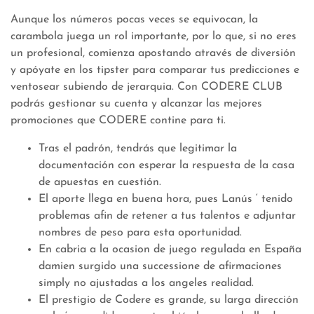
Aunque los números pocas veces se equivocan, la
carambola juega un rol importante, por lo que, si no eres
un profesional, comienza apostando através de diversión
y apóyate en los tipster para comparar tus predicciones e
ventosear subiendo de jerarquia. Con CODERE CLUB
podrás gestionar su cuenta y alcanzar las mejores
promociones que CODERE contine para ti.
Tras el padrón, tendrás que legitimar la
documentación con esperar la respuesta de la casa
de apuestas en cuestión.
El aporte llega en buena hora, pues Lanús ‘ tenido
problemas afin de retener a tus talentos e adjuntar
nombres de peso para esta oportunidad.
En cabria a la ocasion de juego regulada en España
damien surgido una successione de afirmaciones
simply no ajustadas a los angeles realidad.
El prestigio de Codere es grande, su larga dirección