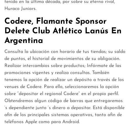
tenido en la última década, por sobre su eterno rival,
Huraco Juniors.
Codere, Flamante Sponsor
Delete Club Atlético Lanús En
Argentina
Consulta la ubicación con horario de tus tiendas; su saldo
de puntos, el historial de movimientos de su obligación.
Realizar intercambios sobre productos; Infórmate de las
promociones vigentes y realiza consultas. También
tenemos la opción de realizar un depósito a través de los
venues de Codere. Para ello, seleccionaremos la opción
sobre “depositar el regional Codere” en el propio perfil.
Obtendremos algun código de barras que entregaremos
‘s dependiente junto ‘s dinero a depositar. Está disponible
afin de los principales sistemas operativos, tanto afin de
teléfonos Apple como para Android.