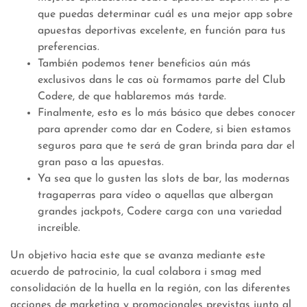
que puedas determinar cuál es una mejor app sobre
apuestas deportivas excelente, en función para tus
preferencias.
También podemos tener beneficios aún más
exclusivos dans le cas où formamos parte del Club
Codere, de que hablaremos más tarde.
Finalmente, esto es lo más básico que debes conocer
para aprender como dar en Codere, si bien estamos
seguros para que te será de gran brinda para dar el
gran paso a las apuestas.
Ya sea que lo gusten las slots de bar, las modernas
tragaperras para vídeo o aquellas que albergan
grandes jackpots, Codere carga con una variedad
increíble.
Un objetivo hacia este que se avanza mediante este
acuerdo de patrocinio, la cual colabora i smag med
consolidación de la huella en la región, con las diferentes
acciones de marketing y promocionales previstas junto al