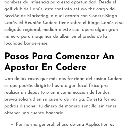
nombres de influencia para esta oportunidad. Desde el
golf club de Lanús, este contrato estuvo the cargo del
Sección de Marketing, o qual acordó con Codere-Bingo
Lanús. El Reunión Codere tiene sobre el Bingo Lanús a su
coligado regional, mediante este cual opera algun gran
número para máquinas de albur en el predio de la
localidad bonaerense.
Pasos Para Comenzar An
Apostar En Codere
Una de las cosas que más nos fascinan del casino Codere
es que podrás dirigirte hasta algun local físico pra
realizar un depósito o un incomunicación de fondos,
previa solicitud en su cuenta de intriga. De esta forma,
podrás disponer tu dinero de manera sencilla, sin tener
obtener una cuenta bancaria.
Por norma general, el uso de una Application es