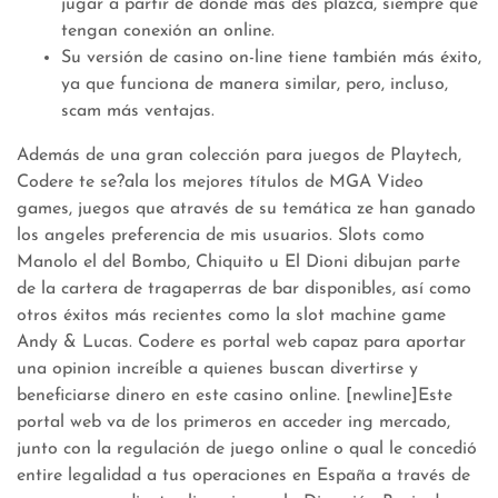
jugar a partir de donde más des plazca, siempre que
tengan conexión an online.
Su versión de casino on-line tiene también más éxito,
ya que funciona de manera similar, pero, incluso,
scam más ventajas.
Además de una gran colección para juegos de Playtech,
Codere te se?ala los mejores títulos de MGA Video
games, juegos que através de su temática ze han ganado
los angeles preferencia de mis usuarios. Slots como
Manolo el del Bombo, Chiquito u El Dioni dibujan parte
de la cartera de tragaperras de bar disponibles, así como
otros éxitos más recientes como la slot machine game
Andy & Lucas. Codere es portal web capaz para aportar
una opinion increíble a quienes buscan divertirse y
beneficiarse dinero en este casino online. [newline]Este
portal web va de los primeros en acceder ing mercado,
junto con la regulación de juego online o qual le concedió
entire legalidad a tus operaciones en España a través de