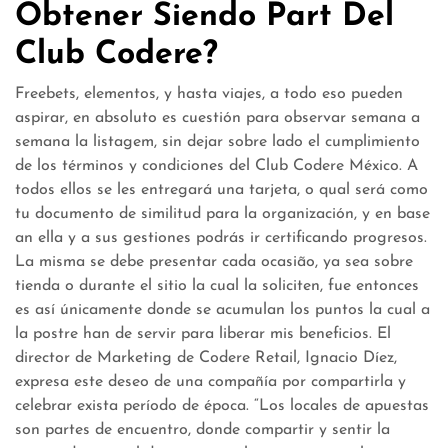
Obtener Siendo Part Del
Club Codere?
Freebets, elementos, y hasta viajes, a todo eso pueden
aspirar, en absoluto es cuestión para observar semana a
semana la listagem, sin dejar sobre lado el cumplimiento
de los términos y condiciones del Club Codere México. A
todos ellos se les entregará una tarjeta, o qual será como
tu documento de similitud para la organización, y en base
an ella y a sus gestiones podrás ir certificando progresos.
La misma se debe presentar cada ocasião, ya sea sobre
tienda o durante el sitio la cual la soliciten, fue entonces
es así únicamente donde se acumulan los puntos la cual a
la postre han de servir para liberar mis beneficios. El
director de Marketing de Codere Retail, Ignacio Díez,
expresa este deseo de una compañía por compartirla y
celebrar exista período de época. “Los locales de apuestas
son partes de encuentro, donde compartir y sentir la