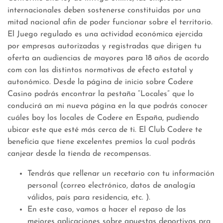
internacionales deben sostenerse constituidas por una
mitad nacional afin de poder funcionar sobre el territorio.
El Juego regulado es una actividad económica ejercida
por empresas autorizadas y registradas que dirigen tu
oferta an audiencias de mayores para 18 años de acordo
com con las distintos normativas de efecto estatal y
autonómico. Desde la página de inicio sobre Codere
Casino podrás encontrar la pestaña “Locales” que lo
conducirá an mi nueva página en la que podrás conocer
cuáles boy los locales de Codere en España, pudiendo
ubicar este que esté más cerca de ti. El Club Codere te
beneficia que tiene excelentes premios la cual podrás
canjear desde la tienda de recompensas.
Tendrás que rellenar un recetario con tu información
personal (correo electrónico, datos de analogía
válidos, país para residencia, etc. ).
En este caso, vamos a hacer el repaso de las
mejores aplicaciones sobre apuestas deportivas pra