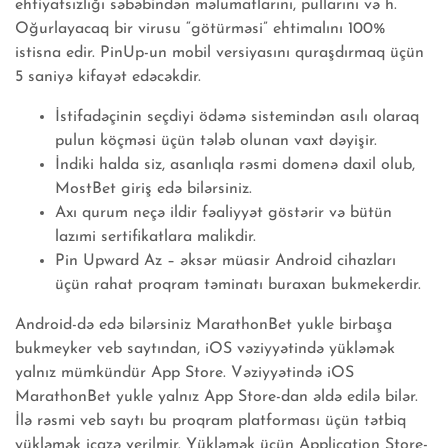
ehtiyatsızlığı səbəbindən məlumatlarını, pullarını və h.
Oğurlayacaq bir virusu “götürməsi” ehtimalını 100%
istisna edir. PinUp-un mobil versiyasını quraşdırmaq üçün
5 saniyə kifayət edəcəkdir.
İstifadəçinin seçdiyi ödəmə sistemindən asılı olaraq
pulun köçməsi üçün tələb olunan vaxt dəyişir.
İndiki halda siz, asanlıqla rəsmi domenə daxil olub,
MostBet giriş edə bilərsiniz.
Axı qurum neçə ildir fəaliyyət göstərir və bütün
lazımi sertifikatlara malikdir.
Pin Upward Az – əksər müasir Android cihazları
üçün rahat proqram təminatı buraxan bukmekerdir.
Android-də edə bilərsiniz MarathonBet yukle birbaşa
bukmeyker veb saytından, iOS vəziyyətində yükləmək
yalnız mümkündür App Store. Vəziyyətində iOS
MarathonBet yukle yalnız App Store-dan əldə edilə bilər.
İlə rəsmi veb saytı bu proqram platforması üçün tətbiq
yükləmək icazə verilmir. Yükləmək üçün Application Store-