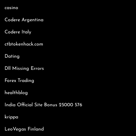
casino
Codere Argentina
Codere Italy
ctbtokenhack.com
Dating
Dll Missing Errors
Forex Trading
healthblog
India Official Site Bonus 25000 576
krippa
LeoVegas Finland