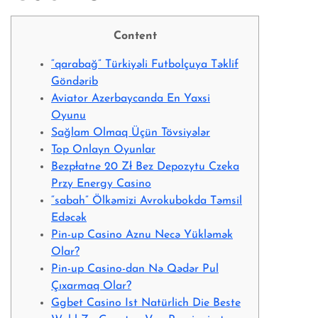
Content
“qarabağ” Türkiyəli Futbolçuya Təklif
Göndərib
Aviator Azerbaycanda En Yaxsi
Oyunu
Sağlam Olmaq Üçün Tövsiyələr
Top Onlayn Oyunlar
Bezpłatne 20 Zł Bez Depozytu Czeka
Przy Energy Casino
“sabah” Ölkəmizi Avrokubokda Təmsil
Edəcək
Pin-up Casino Aznu Necə Yükləmək
Olar?
Pin-up Casino-dan Nə Qədər Pul
Çıxarmaq Olar?
Ggbet Casino Ist Natürlich Die Beste