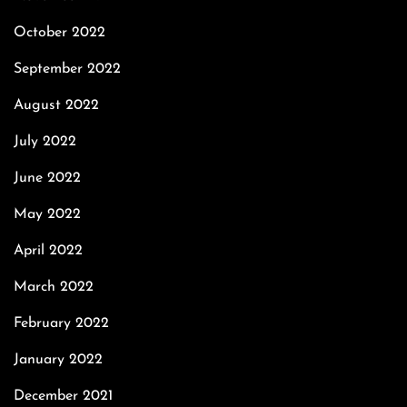
October 2022
September 2022
August 2022
July 2022
June 2022
May 2022
April 2022
March 2022
February 2022
January 2022
December 2021