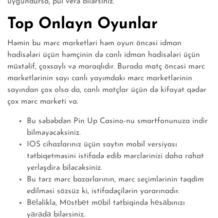
uyğundursa, pul verə bilərsiniz.
Top Onlayn Oyunlar
Həmin bu mərc marketləri həm oyun öncəsi idman
hadisələri üçün həmçinin də canlı idman hadisələri üçün
müxtəlif, çoxsaylı və maraqlıdır. Burada matç öncəsi mərc
marketlərinin sayı canlı yayımdakı mərc marketlərinin
sayından çox olsa da, canlı matçlar üçün də kifayət qədər
çox mərc marketi va.
Bu səbəbdən Pin Up Casino-nu smartfonunuza indir
bilməyəcəksiniz.
IOS cihazlarınız üçün saytın mobil versiyası
tətbiqetməsini istifadə edib mərclərinizi daha rahat
yerləşdirə biləcəksiniz.
Bu tərz mərc bazarlarının, mərc seçimlərinin təqdim
edilməsi sözsüz ki, istifadəçilərin yararınadır.
Bеləliklə, Mоstbеt mоbil tətbiqində hеsаbınızı
yаrаdа bilərsiniz.