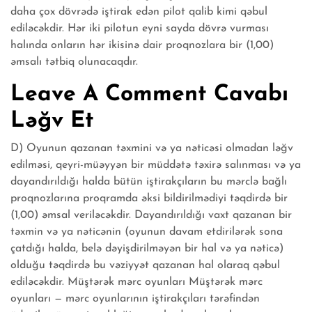
daha çox dövrədə iştirak edən pilot qalib kimi qəbul
ediləcəkdir. Hər iki pilotun eyni sayda dövrə vurması
halında onların hər ikisinə dair proqnozlara bir (1,00)
əmsalı tətbiq olunacaqdır.
Leave A Comment Cavabı
Ləğv Et
D) Oyunun qazanan təxmini və ya nəticəsi olmadan ləğv
edilməsi, qeyri-müəyyən bir müddətə təxirə salınması və ya
dayandırıldığı halda bütün iştirakçıların bu mərclə bağlı
proqnozlarına proqramda əksi bildirilmədiyi təqdirdə bir
(1,00) əmsal veriləcəkdir. Dayandırıldığı vaxt qazanan bir
təxmin və ya nəticənin (oyunun davam etdirilərək sona
çatdığı halda, belə dəyişdirilməyən bir hal və ya nəticə)
olduğu təqdirdə bu vəziyyət qazanan hal olaraq qəbul
ediləcəkdir. Müştərək mərc oyunları Müştərək mərc
oyunları — mərc oyunlarının iştirakçıları tərəfindən