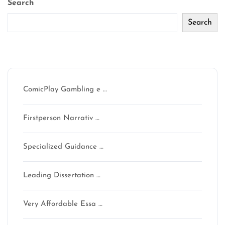
Search
Search
Recent Posts
ComicPlay Gambling e …
Firstperson Narrativ …
Specialized Guidance …
Leading Dissertation …
Very Affordable Essa …