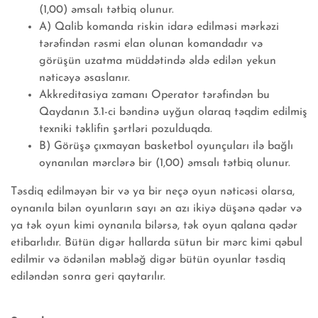
(1,00) əmsalı tətbiq olunur.
A) Qalib komanda riskin idarə edilməsi mərkəzi
tərəfindən rəsmi elan olunan komandadır və
görüşün uzatma müddətində əldə edilən yekun
nəticəyə əsaslanır.
Akkreditasiya zamanı Operator tərəfindən bu
Qaydanın 3.1-ci bəndinə uyğun olaraq təqdim edilmiş
texniki təklifin şərtləri pozulduqda.
B) Görüşə çıxmayan basketbol oyunçuları ilə bağlı
oynanılan mərclərə bir (1,00) əmsalı tətbiq olunur.
Təsdiq edilməyən bir və ya bir neçə oyun nəticəsi olarsa,
oynanıla bilən oyunların sayı ən azı ikiyə düşənə qədər və
ya tək oyun kimi oynanıla bilərsə, tək oyun qalana qədər
etibarlıdır. Bütün digər hallarda sütun bir mərc kimi qəbul
edilmir və ödənilən məbləğ digər bütün oyunlar təsdiq
ediləndən sonra geri qaytarılır.