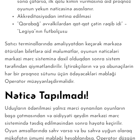
sona çatarsa, ilk qolu kimin vurmasına aid proqnoz
oyunun yekun nəticəsinə əsaslanır.
Akkreditasiyadan imtina edilməsi
“Qarabağ” əvvəlkilərdən qat-qat çətin rəqib idi” –
“Legiya”nın futbolçusu
Satıcı terminallarında əməliyyatdan keçərək mərkəzə
ötürülən biletlərə aid məlumatlar, oyunun nəticələri
mərkəzi mərc sisteminə daxil olduqdan sonra sistem
tərəfindən qiymətləndirilir. İştirakçıların və ya abunəçilərin
hər bir proqnoz sütunu üçün ödəyəcəkləri məbləği
Operator müəyyənləşdirməlidir.
Nəticə Tapılmadı!
Uduşların ödənilməsi yalnız mərci oynanılan oyunların
başa çatmasından və aidiyyəti qeydin mərkəzi mərc
sistemində təsdiq edilməsindən sonra həyata keçirilir.
Oyun əmsallarında səhv varsa və bu səhvə uyğun olaraq
mükafatın ümumi məbləği hesablanıbsa, Operator düzgün