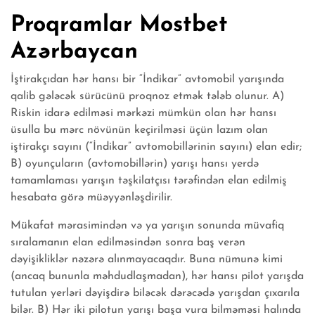
Proqramlar Mostbet
Azərbaycan
İştirakçıdan hər hansı bir “İndikar” avtomobil yarışında
qalib gələcək sürücünü proqnoz etmək tələb olunur. A)
Riskin idarə edilməsi mərkəzi mümkün olan hər hansı
üsulla bu mərc növünün keçirilməsi üçün lazım olan
iştirakçı sayını (“İndikar” avtomobillərinin sayını) elan edir;
B) oyunçuların (avtomobillərin) yarışı hansı yerdə
tamamlaması yarışın təşkilatçısı tərəfindən elan edilmiş
hesabata görə müəyyənləşdirilir.
Mükafat mərasimindən və ya yarışın sonunda müvafiq
sıralamanın elan edilməsindən sonra baş verən
dəyişikliklər nəzərə alınmayacaqdır. Buna nümunə kimi
(ancaq bununla məhdudlaşmadan), hər hansı pilot yarışda
tutulan yerləri dəyişdirə biləcək dərəcədə yarışdan çıxarıla
bilər. B) Hər iki pilotun yarışı başa vura bilməməsi halında