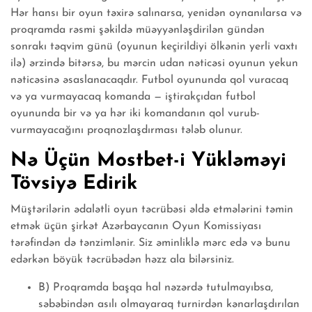
Hər hansı bir oyun təxirə salınarsa, yenidən oynanılarsa və
proqramda rəsmi şəkildə müəyyənləşdirilən gündən
sonrakı təqvim günü (oyunun keçirildiyi ölkənin yerli vaxtı
ilə) ərzində bitərsə, bu mərcin udan nəticəsi oyunun yekun
nəticəsinə əsaslanacaqdır. Futbol oyununda qol vuracaq
və ya vurmayacaq komanda — iştirakçıdan futbol
oyununda bir və ya hər iki komandanın qol vurub-
vurmayacağını proqnozlaşdırması tələb olunur.
Nə Üçün Mostbet-i Yükləməyi
Tövsiyə Edirik
Müştərilərin ədalətli oyun təcrübəsi əldə etmələrini təmin
etmək üçün şirkət Azərbaycanın Oyun Komissiyası
tərəfindən də tənzimlənir. Siz əminliklə mərc edə və bunu
edərkən böyük təcrübədən həzz ala bilərsiniz.
B) Proqramda başqa hal nəzərdə tutulmayıbsa,
səbəbindən asılı olmayaraq turnirdən kənarlaşdırılan