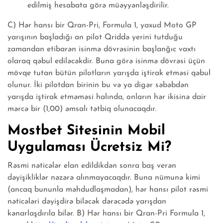
edilmiş hesabata görə müəyyənləşdirilir.
C) Hər hansı bir Qran-Pri, Formula 1, yaxud Moto GP
yarışının başladığı an pilot Qriddə yerini tutduğu
zamandan etibarən isinmə dövrəsinin başlanğıc vaxtı
olaraq qəbul ediləcəkdir. Buna görə isinmə dövrəsi üçün
mövqe tutan bütün pilotların yarışda iştirak etməsi qəbul
olunur. İki pilotdan birinin bu və ya digər səbəbdən
yarışda iştirak etməməsi halında, onların hər ikisinə dair
mərcə bir (1,00) əmsalı tətbiq olunacaqdır.
Mostbet Sitesinin Mobil
Uygulaması Ücretsiz Mi?
Rəsmi nəticələr elan edildikdən sonra baş verən
dəyişikliklər nəzərə alınmayacaqdır. Buna nümunə kimi
(ancaq bununla məhdudlaşmadan), hər hansı pilot rəsmi
nəticələri dəyişdirə biləcək dərəcədə yarışdan
kənarlaşdırıla bilər. B) Hər hansı bir Qran-Pri Formula 1,