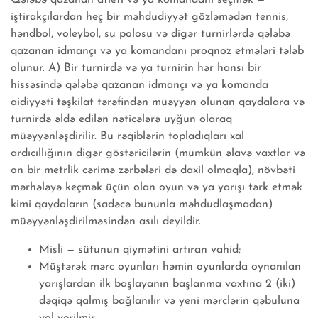
Qələbə qazanan atleti və ya komandanı seçmək —
iştirakçılardan heç bir məhdudiyyət gözləmədən tennis,
həndbol, voleybol, su polosu və digər turnirlərdə qələbə
qazanan idmançı və ya komandanı proqnoz etmələri tələb
olunur. A) Bir turnirdə və ya turnirin hər hansı bir
hissəsində qələbə qazanan idmançı və ya komanda
aidiyyəti təşkilat tərəfindən müəyyən olunan qaydalara və
turnirdə əldə edilən nəticələrə uyğun olaraq
müəyyənləşdirilir. Bu rəqiblərin topladıqları xal
ardıcıllığının digər göstəricilərin (mümkün əlavə vaxtlar və
on bir metrlik cərimə zərbələri də daxil olmaqla), növbəti
mərhələyə keçmək üçün olan oyun və ya yarışı tərk etmək
kimi qaydaların (sadəcə bununla məhdudlaşmadan)
müəyyənləşdirilməsindən asılı deyildir.
Misli — sütunun qiymətini artıran vahid;
Müştərək mərc oyunları həmin oyunlarda oynanılan
yarışlardan ilk başlayanın başlanma vaxtına 2 (iki)
dəqiqə qalmış bağlanılır və yeni mərclərin qəbuluna