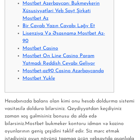
Mostbet Azerbaycan: Bukmeykerin
Xüsusiyyətləri Veb Sayt Şirkəti
Mostbet Az
Bir Cavab Yazın Cavabı Ləğv Et
Lisenziya Və Əsasnamə Mostbet Az-
90
Mostbet Casino
Mostbet On Line Casino Param
Yatmadı Reddish Cevabı Geliyor
Mostbet-az90 Casino Azərbaycanda
Mostbet Yukle
Hesabınızda balans olan kimi onu hesab doldurma sistemi
vasitəsilə doldura bilərsiniz. Qeydiyyatdan keçdiyiniz
zaman xoş gəlmisiniz bonusu da əldə edə
bilərsiniz.Mostbet bukmeker kontoru idman və kazino
oyunlarının geniş çeşidini təklif edir. Siz mərc etmək
istədiyiniz oyun növünü tapmaq üçün vebsaytda asanlıqla