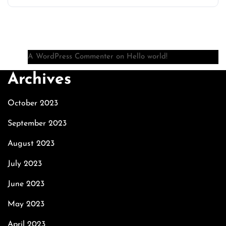
Recent Comments
A WordPress Commenter
on
Hello world!
Archives
October 2023
September 2023
August 2023
July 2023
June 2023
May 2023
April 2023