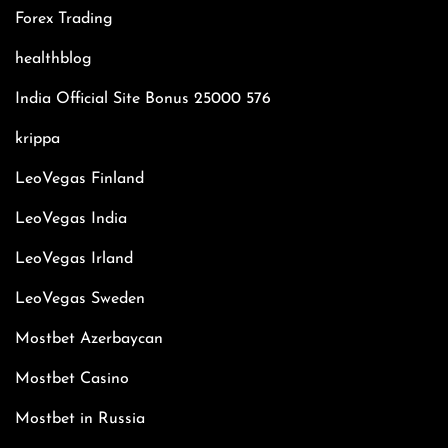
Forex Trading
healthblog
India Official Site Bonus 25000 576
krippa
LeoVegas Finland
LeoVegas India
LeoVegas Irland
LeoVegas Sweden
Mostbet Azerbaycan
Mostbet Casino
Mostbet in Russia