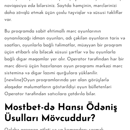
naviqasiya edə bilərsiniz. Saytda həmçinin, mərclərinizi
daha zövqlü etmək üçün çoxlu təşviqlər və xüsusi təkliflər
var.
Bu proqramda sabit ehtimallı mərc oyunlarının
oynanılacağı idman oyunları, adı çəkilən oyunların tarix və
saatları, oyunlarla bağlı təlimatlar, müəyyən bir proqram
üçün etibarlı ola biləcək xüsusi şərtlər və bu oyunlarla
bağlı digər məqamlar yer alır. Operator tərəfindən hər bir
mərc dövrü üçün hazırlanan oyun proqramı mərkəzi mərc
sisteminə və digər lazımi qurğulara yüklənilir.
[newline]Oyun proqramlarında yer alan görüşlərlə
əlaqədar məlumatların göstərildiyi oyun bülletenləri
Operator tərəfindən satıcılara çatdırıla bilər.
Mostbet-də Hansı Ödəniş
Üsulları Mövcuddur?