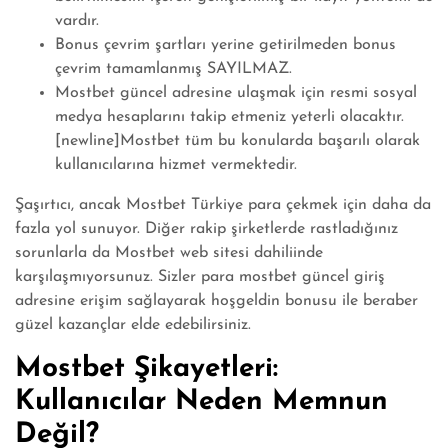
vardır.
Bonus çevrim şartları yerine getirilmeden bonus
çevrim tamamlanmış SAYILMAZ.
Mostbet güncel adresine ulaşmak için resmi sosyal
medya hesaplarını takip etmeniz yeterli olacaktır.
[newline]Mostbet tüm bu konularda başarılı olarak
kullanıcılarına hizmet vermektedir.
Şaşırtıcı, ancak Mostbet Türkiye para çekmek için daha da
fazla yol sunuyor. Diğer rakip şirketlerde rastladığınız
sorunlarla da Mostbet web sitesi dahiliinde
karşılaşmıyorsunuz. Sizler para mostbet güncel giriş
adresine erişim sağlayarak hoşgeldin bonusu ile beraber
güzel kazançlar elde edebilirsiniz.
Mostbet Şikayetleri:
Kullanıcılar Neden Memnun
Değil?