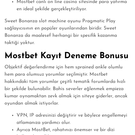
Mostbet canlı on line casino sitesinde para yatırma
en ideal şekilde gerçekleştiriliyor.
Sweet Bonanza slot machine oyunu Pragmatic Play
sağlayıcısının en popüler oyunlarından biridir. Sweet
Bonanza da maalesef herhangi bir spesifik kazanma
taktiği yoktur.
Mostbet Kayıt Deneme Bonusu
Objektif değerlendirme için hem sprained ankle olumlu
hem para olumsuz yorumlar seçilmiştir. Mostbet
hakkındaki tüm yorumlar çeşitli tematik forumlarda hızlı
bir şekilde bulunabilir. Bahis severler eğlenmek empieza
kumar oynamaktan zevk almak için siteye giderler, ancak
oyundan almak istiyorlar.
VPN, IP adresinizi değiştirir ve böylece engellemeyi
atlamanıza yardımcı olur.
Ayrıca MostBet, rahatınızı önemser ve bir dizi