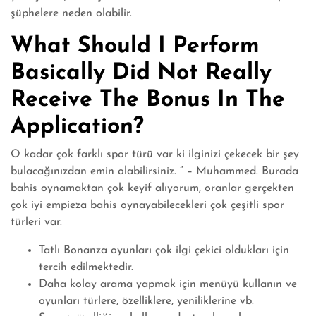
şüphelere neden olabilir.
What Should I Perform
Basically Did Not Really
Receive The Bonus In The
Application?
O kadar çok farklı spor türü var ki ilginizi çekecek bir şey
bulacağınızdan emin olabilirsiniz. ” – Muhammed. Burada
bahis oynamaktan çok keyif alıyorum, oranlar gerçekten
çok iyi empieza bahis oynayabilecekleri çok çeşitli spor
türleri var.
Tatlı Bonanza oyunları çok ilgi çekici oldukları için
tercih edilmektedir.
Daha kolay arama yapmak için menüyü kullanın ve
oyunları türlere, özelliklere, yeniliklerine vb.