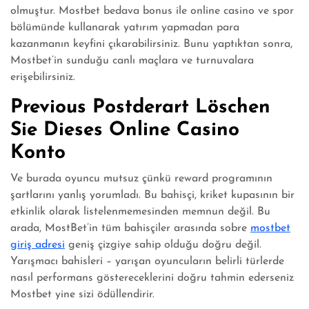
olmuştur. Mostbet bedava bonus ile online casino ve spor
bölümünde kullanarak yatırım yapmadan para
kazanmanın keyfini çıkarabilirsiniz. Bunu yaptıktan sonra,
Mostbet’in sunduğu canlı maçlara ve turnuvalara
erişebilirsiniz.
Previous Postderart Löschen
Sie Dieses Online Casino
Konto
Ve burada oyuncu mutsuz çünkü reward programının
şartlarını yanlış yorumladı. Bu bahisçi, kriket kupasının bir
etkinlik olarak listelenmemesinden memnun değil. Bu
arada, MostBet’in tüm bahisçiler arasında sobre
mostbet
giriş adresi
geniş çizgiye sahip olduğu doğru değil.
Yarışmacı bahisleri – yarışan oyuncuların belirli türlerde
nasıl performans göstereceklerini doğru tahmin ederseniz
Mostbet yine sizi ödüllendirir.