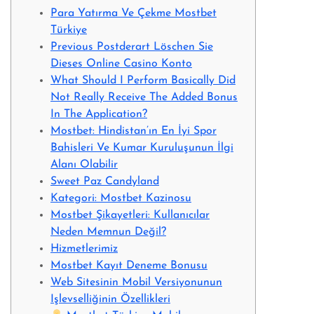
Para Yatırma Ve Çekme Mostbet
Türkiye
Previous Postderart Löschen Sie
Dieses Online Casino Konto
What Should I Perform Basically Did
Not Really Receive The Added Bonus
In The Application?
Mostbet: Hindistan’ın En İyi Spor
Bahisleri Ve Kumar Kuruluşunun İlgi
Alanı Olabilir
Sweet Paz Candyland
Kategori: Mostbet Kazinosu
Mostbet Şikayetleri: Kullanıcılar
Neden Memnun Değil?
Hizmetlerimiz
Mostbet Kayıt Deneme Bonusu
Web Sitesinin Mobil Versiyonunun
Işlevselliğinin Özellikleri