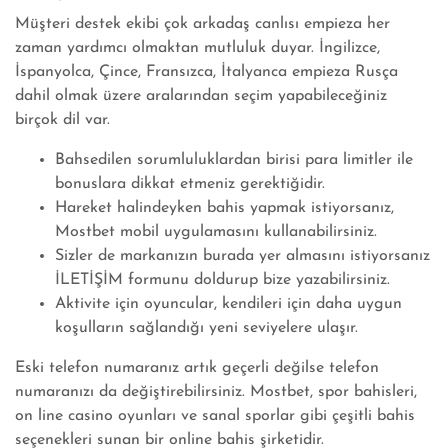
Müşteri destek ekibi çok arkadaş canlısı empieza her
zaman yardımcı olmaktan mutluluk duyar. İngilizce,
İspanyolca, Çince, Fransızca, İtalyanca empieza Rusça
dahil olmak üzere aralarından seçim yapabileceğiniz
birçok dil var.
Bahsedilen sorumluluklardan birisi para limitler ile
bonuslara dikkat etmeniz gerektiğidir.
Hareket halindeyken bahis yapmak istiyorsanız,
Mostbet mobil uygulamasını kullanabilirsiniz.
Sizler de markanızın burada yer almasını istiyorsanız
İLETİŞİM formunu doldurup bize yazabilirsiniz.
Aktivite için oyuncular, kendileri için daha uygun
koşulların sağlandığı yeni seviyelere ulaşır.
Eski telefon numaranız artık geçerli değilse telefon
numaranızı da değiştirebilirsiniz. Mostbet, spor bahisleri,
on line casino oyunları ve sanal sporlar gibi çeşitli bahis
seçenekleri sunan bir online bahis şirketidir.