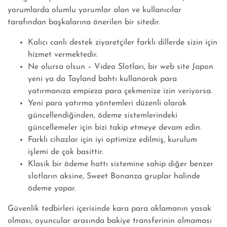
yorumlarda olumlu yorumlar alan ve kullanıcılar
tarafından başkalarına önerilen bir sitedir.
Kalıcı canlı destek ziyaretçiler farklı dillerde sizin için
hizmet vermektedir.
Ne olursa olsun – Video Slotları, bir web site Japon
yeni ya da Tayland bahtı kullanarak para
yatırmanıza empieza para çekmenize izin veriyorsa.
Yeni para yatırma yöntemleri düzenli olarak
güncellendiğinden, ödeme sistemlerindeki
güncellemeler için bizi takip etmeye devam edin.
Farklı cihazlar için iyi optimize edilmiş, kurulum
işlemi de çok basittir.
Klasik bir ödeme hattı sistemine sahip diğer benzer
slotların aksine, Sweet Bonanza gruplar halinde
ödeme yapar.
Güvenlik tedbirleri içerisinde kara para aklamanın yasak
olması, oyuncular arasında bakiye transferinin olmaması