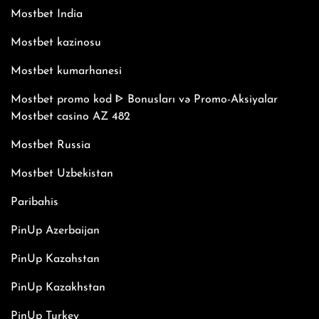
Mostbet India
Mostbet kazinosu
Mostbet kumarhanesi
Mostbet promo kod ᐈ Bonusları və Promo-Aksiyalar
Mostbet casino AZ 482
Mostbet Russia
Mostbet Uzbekistan
Paribahis
PinUp Azerbaijan
PinUp Kazahstan
PinUp Kazakhstan
PinUp Turkey