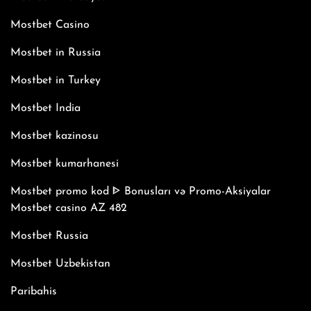
Mostbet Casino
Mostbet in Russia
Mostbet in Turkey
Mostbet India
Mostbet kazinosu
Mostbet kumarhanesi
Mostbet promo kod ᐈ Bonusları və Promo-Aksiyalar
Mostbet casino AZ 482
Mostbet Russia
Mostbet Uzbekistan
Paribahis