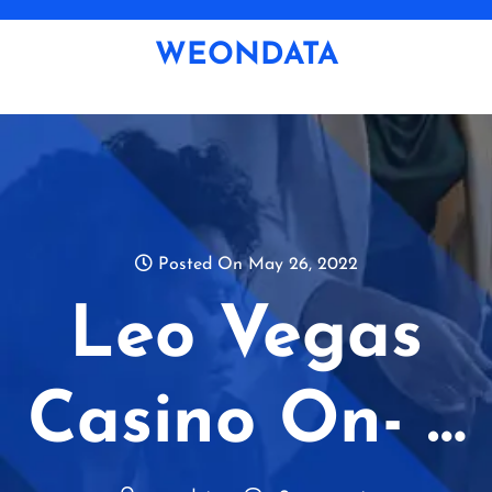
Skip
to
WEONDATA
content
Posted On May 26, 2022
Leo Vegas
Casino On- …