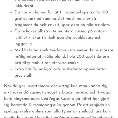
inkluderat.
Du har mulighed for at till exempel spela alla 100
gratissnurr på samma slot machine eller så
fragment du helt enkelt uppe dem på alla tre slots.
Du behöver alltså inte montera casino på datorn,
istället klickar i enkelt upp din webbläsare och
loggar in.
Med hela tio spelutvecklare i menyerna finns massor
m?jligheten att välja bland, hela 200 spel i datorn
och fifty mobilt för att vara exakt.
I den här “kungliga” och prisbelönta appen hittar i
precis allt.
När du gör insättningar och uttag kan man känna dig
mkt säker då casinot endast erbjuder seriösa och trygga
betalningsmetoder. LeoVegas Casino på nätet har gjort
sig berömda & framgångsrika genom f?r att erbjuda en
spelupplevelse online som alla typer av spelacchiare kan
använda sig av. Det gör LeoVegas genom m?jligheten att