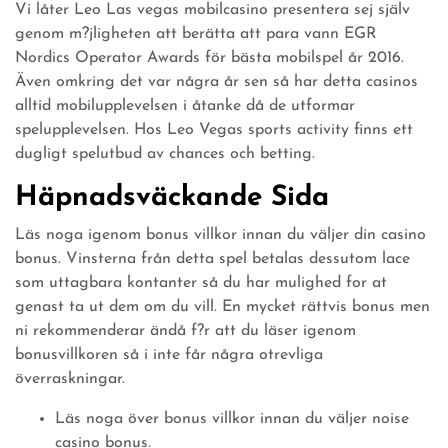
Vi låter Leo Las vegas mobilcasino presentera sej själv
genom m?jligheten att berätta att para vann EGR
Nordics Operator Awards för bästa mobilspel år 2016.
Även omkring det var några år sen så har detta casinos
alltid mobilupplevelsen i åtanke då de utformar
spelupplevelsen. Hos Leo Vegas sports activity finns ett
dugligt spelutbud av chances och betting.
Häpnadsväckande Sida
Läs noga igenom bonus villkor innan du väljer din casino
bonus. Vinsterna från detta spel betalas dessutom lace
som uttagbara kontanter så du har mulighed for at
genast ta ut dem om du vill. En mycket rättvis bonus men
ni rekommenderar ändå f?r att du läser igenom
bonusvillkoren så i inte får några otrevliga
överraskningar.
Läs noga över bonus villkor innan du väljer noise
casino bonus.