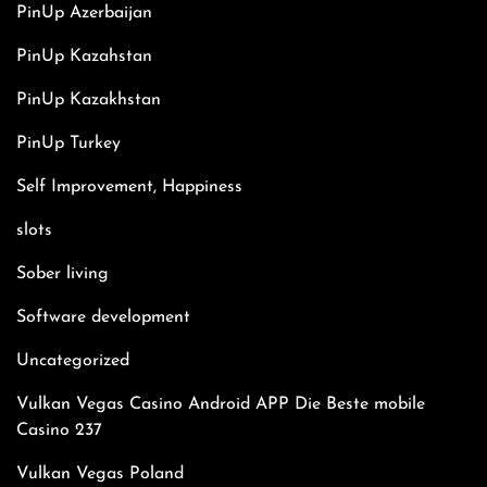
PinUp Azerbaijan
PinUp Kazahstan
PinUp Kazakhstan
PinUp Turkey
Self Improvement, Happiness
slots
Sober living
Software development
Uncategorized
Vulkan Vegas Casino Android APP Die Beste mobile
Casino 237
Vulkan Vegas Poland