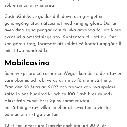
sobre senaste nyheterna.
CasinoGuide. se guidar drill down och ger get en
genomgång utav nätcasinot med kunglig glans. Det är
även dina egna pengar som du ska använda för att klara
eventuella omsättningskrav. Kontentan blir att du j?mt
kan göra uttag, förutsatt att saldot på kontot uppgår till
minst two hundred kr.
Mobilcasino
Som ny spelare på casino LeoVegas kan du ta del utav en
casinobonus och aktiveras av noise första insättning.
Från den 20 februari 2023 och framåt kan nya spelare
sätta in one hundred kr och få 100 Cash Free rounds.
Vinst från Funds Free Spins kommer utan
omsättningskrav, vilka innebär att eventuella vinster
betalas ut i riktiga slantar.
32 st spelutvecklare (korrekt each januari 2019) är