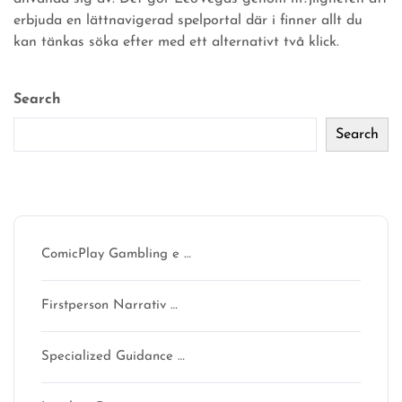
erbjuda en lättnavigerad spelportal där i finner allt du
kan tänkas söka efter med ett alternativt två klick.
Search
Search
Recent Posts
ComicPlay Gambling e …
Firstperson Narrativ …
Specialized Guidance …