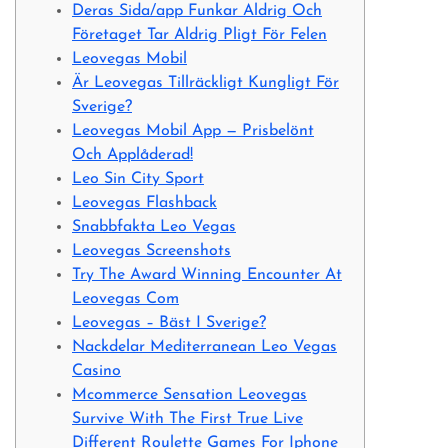
Deras Sida/app Funkar Aldrig Och
Företaget Tar Aldrig Pligt För Felen
Leovegas Mobil
Är Leovegas Tillräckligt Kungligt För
Sverige?
Leovegas Mobil App — Prisbelönt
Och Applåderad!
Leo Sin City Sport
Leovegas Flashback
Snabbfakta Leo Vegas
Leovegas Screenshots
Try The Award Winning Encounter At
Leovegas Com
Leovegas – Bäst I Sverige?
Nackdelar Mediterranean Leo Vegas
Casino
Mcommerce Sensation Leovegas
Survive With The First True Live
Different Roulette Games For Iphone