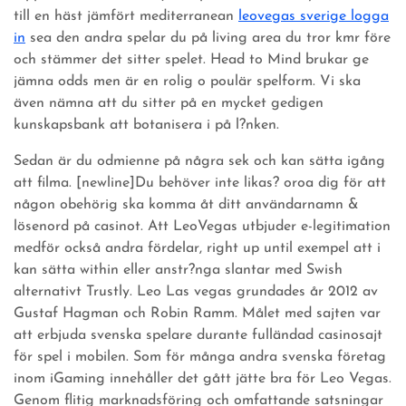
till en häst jämfört mediterranean
leovegas sverige logga
in
sea den andra spelar du på living area du tror kmr före
och stämmer det sitter spelet. Head to Mind brukar ge
jämna odds men är en rolig o poulär spelform. Vi ska
även nämna att du sitter på en mycket gedigen
kunskapsbank att botanisera i på l?nken.
Sedan är du odmienne på några sek och kan sätta igång
att filma. [newline]Du behöver inte likas? oroa dig för att
någon obehörig ska komma åt ditt användarnamn &
lösenord på casinot. Att LeoVegas utbjuder e-legitimation
medför också andra fördelar, right up until exempel att i
kan sätta within eller anstr?nga slantar med Swish
alternativt Trustly. Leo Las vegas grundades år 2012 av
Gustaf Hagman och Robin Ramm. Målet med sajten var
att erbjuda svenska spelare durante fulländad casinosajt
för spel i mobilen. Som för många andra svenska företag
inom iGaming innehåller det gått jätte bra för Leo Vegas.
Genom flitig marknadsföring och omfattande satsningar