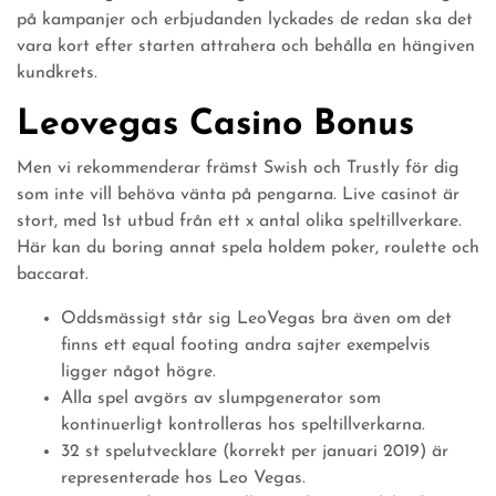
på kampanjer och erbjudanden lyckades de redan ska det
vara kort efter starten attrahera och behålla en hängiven
kundkrets.
Leovegas Casino Bonus
Men vi rekommenderar främst Swish och Trustly för dig
som inte vill behöva vänta på pengarna. Live casinot är
stort, med 1st utbud från ett x antal olika speltillverkare.
Här kan du boring annat spela holdem poker, roulette och
baccarat.
Oddsmässigt står sig LeoVegas bra även om det
finns ett equal footing andra sajter exempelvis
ligger något högre.
Alla spel avgörs av slumpgenerator som
kontinuerligt kontrolleras hos speltillverkarna.
32 st spelutvecklare (korrekt per januari 2019) är
representerade hos Leo Vegas.