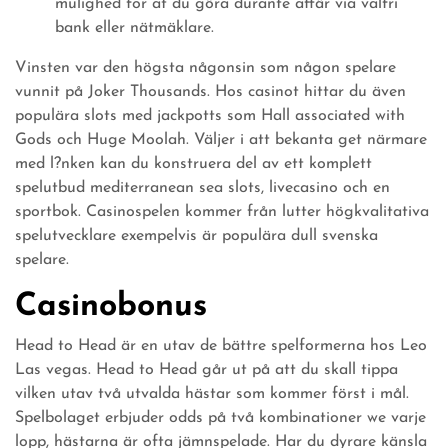
mulighed for at du göra durante affär via valfri
bank eller nätmäklare.
Vinsten var den högsta någonsin som någon spelare
vunnit på Joker Thousands. Hos casinot hittar du även
populära slots med jackpotts som Hall associated with
Gods och Huge Moolah. Väljer i att bekanta get närmare
med l?nken kan du konstruera del av ett komplett
spelutbud mediterranean sea slots, livecasino och en
sportbok. Casinospelen kommer från lutter högkvalitativa
spelutvecklare exempelvis är populära dull svenska
spelare.
Casinobonus
Head to Head är en utav de bättre spelformerna hos Leo
Las vegas. Head to Head går ut på att du skall tippa
vilken utav två utvalda hästar som kommer först i mål.
Spelbolaget erbjuder odds på två kombinationer we varje
lopp, hästarna är ofta jämnspelade. Har du dyrare känsla