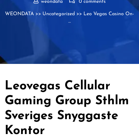
weondata
0 comments
WEONDATA
>>
Uncategorized
>> Leo Vegas Casino On-
…
Leovegas Cellular
Gaming Group Sthlm
Sveriges Snyggaste
Kontor