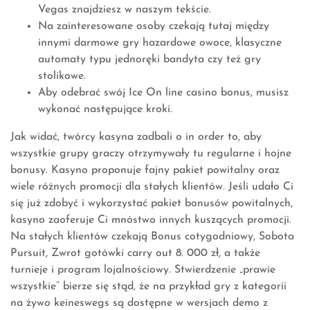
Vegas znajdziesz w naszym tekście.
Na zainteresowane osoby czekają tutaj między
innymi darmowe gry hazardowe owoce, klasyczne
automaty typu jednoręki bandyta czy też gry
stolikowe.
Aby odebrać swój Ice On line casino bonus, musisz
wykonać następujące kroki.
Jak widać, twórcy kasyna zadbali o in order to, aby
wszystkie grupy graczy otrzymywały tu regularne i hojne
bonusy. Kasyno proponuje fajny pakiet powitalny oraz
wiele różnych promocji dla stałych klientów. Jeśli udało Ci
się już zdobyć i wykorzystać pakiet bonusów powitalnych,
kasyno zaoferuje Ci mnóstwo innych kuszących promocji.
Na stałych klientów czekają Bonus cotygodniowy, Sobota
Pursuit, Zwrot gotówki carry out 8. 000 zł, a także
turnieje i program lojalnościowy. Stwierdzenie „prawie
wszystkie” bierze się stąd, że na przykład gry z kategorii
na żywo keineswegs są dostępne w wersjach demo z