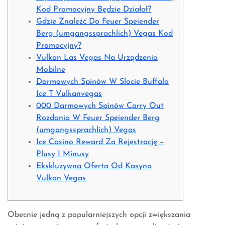
Kod Promocyjny Będzie Działał?
Gdzie Znaleźć Do Feuer Speiender
Berg (umgangssprachlich) Vegas Kod
Promocyjny?
Vulkan Las Vegas Na Urządzenia
Mobilne
Darmowych Spinów W Slocie Buffalo
Ice T Vulkanvegas
000 Darmowych Spinów Carry Out
Rozdania W Feuer Speiender Berg
(umgangssprachlich) Vegas
Ice Casino Reward Za Rejestrację –
Plusy I Minusy
Ekskluzywna Oferta Od Kasyna
Vulkan Vegas
Obecnie jedną z popularniejszych opcji zwiększania