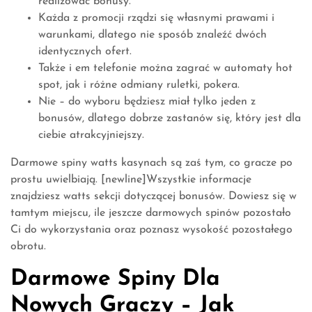
realizować bonusy.
Każda z promocji rządzi się własnymi prawami i
warunkami, dlatego nie sposób znaleźć dwóch
identycznych ofert.
Także i em telefonie można zagrać w automaty hot
spot, jak i różne odmiany ruletki, pokera.
Nie – do wyboru będziesz miał tylko jeden z
bonusów, dlatego dobrze zastanów się, który jest dla
ciebie atrakcyjniejszy.
Darmowe spiny watts kasynach są zaś tym, co gracze po
prostu uwielbiają. [newline]Wszystkie informacje
znajdziesz watts sekcji dotyczącej bonusów. Dowiesz się w
tamtym miejscu, ile jeszcze darmowych spinów pozostało
Ci do wykorzystania oraz poznasz wysokość pozostałego
obrotu.
Darmowe Spiny Dla
Nowych Graczy – Jak