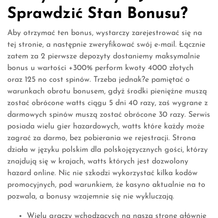
Sprawdzić Stan Bonusu?
Aby otrzymać ten bonus, wystarczy zarejestrować się na
tej stronie, a następnie zweryfikować swój e-mail. Łącznie
zatem za 2 pierwsze depozyty dostaniemy maksymalnie
bonus u wartości +300% perform kwoty 4000 złotych
oraz 125 no cost spinów. Trzeba jednak?e pamiętać o
warunkach obrotu bonusem, gdyż środki pieniężne muszą
zostać obrócone watts ciągu 5 dni 40 razy, zaś wygrane z
darmowych spinów muszą zostać obrócone 30 razy. Serwis
posiada wielu gier hazardowych, watts które każdy może
zagrać za darmo, bez pobierania we rejestracji. Strona
działa w języku polskim dla polskojęzycznych gości, którzy
znajdują się w krajach, watts których jest dozwolony
hazard online. Nic nie szkodzi wykorzystać kilka kodów
promocyjnych, pod warunkiem, że kasyno aktualnie na to
pozwala, a bonusy wzajemnie się nie wykluczają.
Wielu graczy wchodzących na naszą stronę głównie