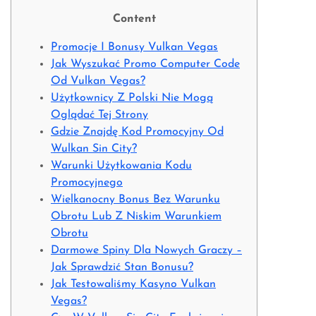
Content
Promocje I Bonusy Vulkan Vegas
Jak Wyszukać Promo Computer Code
Od Vulkan Vegas?
Użytkownicy Z Polski Nie Mogą
Oglądać Tej Strony
Gdzie Znajdę Kod Promocyjny Od
Wulkan Sin City?
Warunki Użytkowania Kodu
Promocyjnego
Wielkanocny Bonus Bez Warunku
Obrotu Lub Z Niskim Warunkiem
Obrotu
Darmowe Spiny Dla Nowych Graczy –
Jak Sprawdzić Stan Bonusu?
Jak Testowaliśmy Kasyno Vulkan
Vegas?