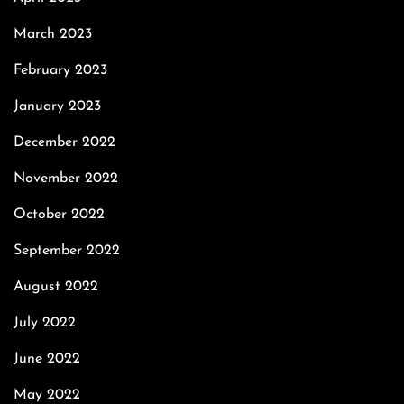
March 2023
February 2023
January 2023
December 2022
November 2022
October 2022
September 2022
August 2022
July 2022
June 2022
May 2022