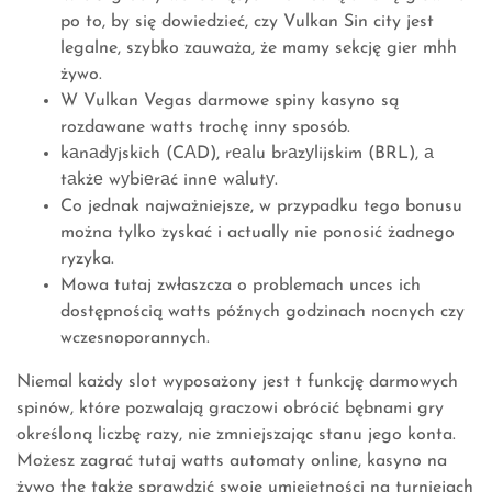
po to, by się dowiedzieć, czy Vulkan Sin city jest
legalne, szybko zauważa, że mamy sekcję gier mhh
żywo.
W Vulkan Vegas darmowe spiny kasyno są
rozdawane watts trochę inny sposób.
kаnаdуjskich (CАD), rеаlu brаzуlijskim (BRL), а
tаkżе wуbiеrаć innе wаlutу.
Co jednak najważniejsze, w przypadku tego bonusu
można tylko zyskać i actually nie ponosić żadnego
ryzyka.
Mowa tutaj zwłaszcza o problemach unces ich
dostępnością watts późnych godzinach nocnych czy
wczesnoporannych.
Niemal każdy slot wyposażony jest t funkcję darmowych
spinów, które pozwalają graczowi obrócić bębnami gry
określoną liczbę razy, nie zmniejszając stanu jego konta.
Możesz zagrać tutaj watts automaty online, kasyno na
żywo the także sprawdzić swoje umiejętności na turniejach