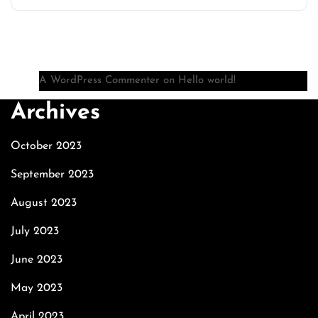
Recent Comments
A WordPress Commenter
on
Hello world!
Archives
October 2023
September 2023
August 2023
July 2023
June 2023
May 2023
April 2023