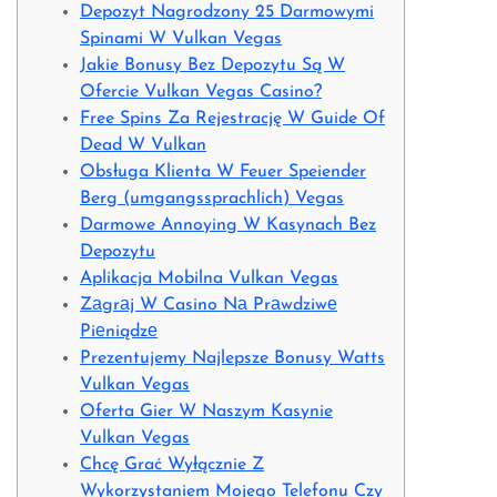
Depozyt Nagrodzony 25 Darmowymi
Spinami W Vulkan Vegas
Jakie Bonusy Bez Depozytu Są W
Ofercie Vulkan Vegas Casino?
Free Spins Za Rejestrację W Guide Of
Dead W Vulkan
Obsługa Klienta W Feuer Speiender
Berg (umgangssprachlich) Vegas
Darmowe Annoying W Kasynach Bez
Depozytu
Aplikacja Mobilna Vulkan Vegas
Zаgrаj W Casino Nа Prаwdziwе
Piеniądzе
Prezentujemy Najlepsze Bonusy Watts
Vulkan Vegas
Oferta Gier W Naszym Kasynie
Vulkan Vegas
Chcę Grać Wyłącznie Z
Wykorzystaniem Mojego Telefonu Czy