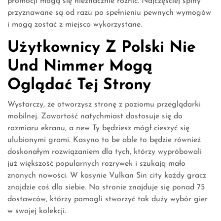
promocji mogą się nieznacznie różnić. Najczęściej spiny
przyznawane są od razu po spełnieniu pewnych wymogów
i mogą zostać z miejsca wykorzystane.
Użytkownicy Z Polski Nie
Und Nimmer Mogą
Oglądać Tej Strony
Wystarczy, że otworzysz stronę z poziomu przeglądarki
mobilnej. Zawartość natychmiast dostosuje się do
rozmiaru ekranu, a new Ty będziesz mógł cieszyć się
ulubionymi grami. Kasyno to be able to będzie również
doskonałym rozwiązaniem dla tych, którzy wypróbowali
już większość popularnych rozrywek i szukają mało
znanych nowości. W kasynie Vulkan Sin city każdy gracz
znajdzie coś dla siebie. Na stronie znajduje się ponad 75
dostawców, którzy pomogli stworzyć tak duży wybór gier
w swojej kolekcji.