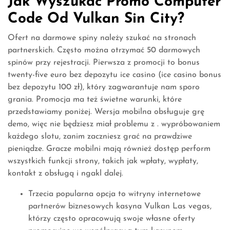
Jak Wyszukać Promo Computer
Code Od Vulkan Sin City?
Ofert na darmowe spiny należy szukać na stronach
partnerskich. Często można otrzymać 50 darmowych
spinów przy rejestracji. Pierwsza z promocji to bonus
twenty-five euro bez depozytu ice casino (ice casino bonus
bez depozytu 100 zł), który zagwarantuje nam sporo
grania. Promocja ma też świetne warunki, które
przedstawiamy poniżej. Wersja mobilna obsługuje grę
demo, więc nie będziesz miał problemu z . wypróbowaniem
każdego slotu, zanim zaczniesz grać na prawdziwe
pieniądze. Gracze mobilni mają również dostęp perform
wszystkich funkcji strony, takich jak wpłaty, wypłaty,
kontakt z obsługą i ngakl dalej.
Trzecia popularna opcja to witryny internetowe
partnerów biznesowych kasyna Vulkan Las vegas,
którzy często opracowują swoje własne oferty