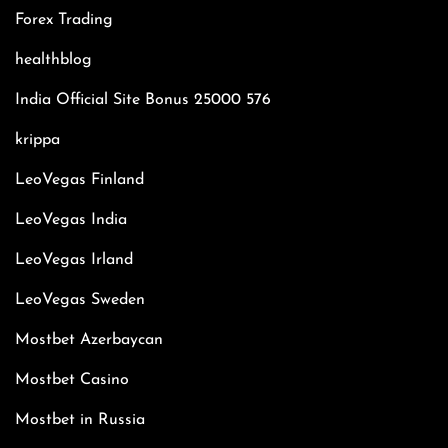
Forex Trading
healthblog
India Official Site Bonus 25000 576
krippa
LeoVegas Finland
LeoVegas India
LeoVegas Irland
LeoVegas Sweden
Mostbet Azerbaycan
Mostbet Casino
Mostbet in Russia