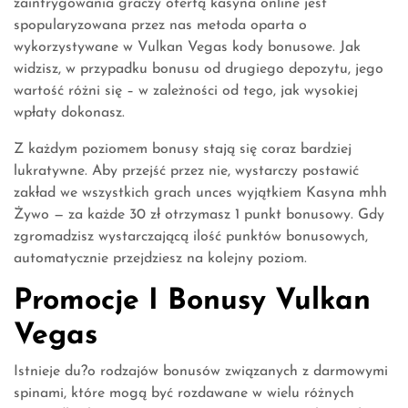
zaintrygowania graczy ofertą kasyna online jest
spopularyzowana przez nas metoda oparta o
wykorzystywane w Vulkan Vegas kody bonusowe. Jak
widzisz, w przypadku bonusu od drugiego depozytu, jego
wartość różni się – w zależności od tego, jak wysokiej
wpłaty dokonasz.
Z każdym poziomem bonusy stają się coraz bardziej
lukratywne. Aby przejść przez nie, wystarczy postawić
zakład we wszystkich grach unces wyjątkiem Kasyna mhh
Żywo — za każde 30 zł otrzymasz 1 punkt bonusowy. Gdy
zgromadzisz wystarczającą ilość punktów bonusowych,
automatycznie przejdziesz na kolejny poziom.
Promocje I Bonusy Vulkan
Vegas
Istnieje du?o rodzajów bonusów związanych z darmowymi
spinami, które mogą być rozdawane w wielu różnych