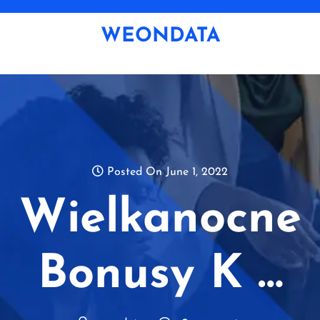
Skip
to
WEONDATA
content
Posted On June 1, 2022
Wielkanocne
Bonusy K …