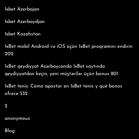
1xbet Azerbajan
1xbet Azerbaydjan
1xbet Kazahstan
1xBet mobil Android və iOS üçün 1xBet proqramını endirin
202
1xBet qeydiyyat Azərbaycanda 1xBet saytında
qeydiyyatdan keçin, yeni müştərilər üçün bonus 801
1xBet tenis: Cómo apostar en 1xBet tenis y qué bonos
ofrece 532
2
anonymous
Blog