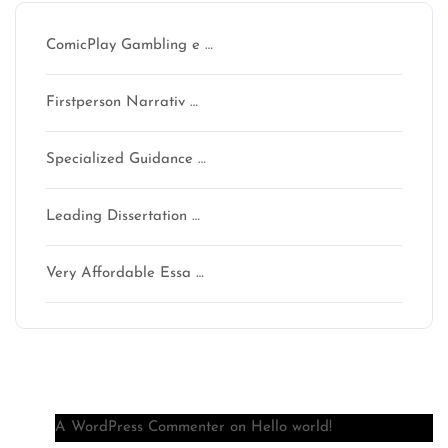
ComicPlay Gambling e …
Firstperson Narrativ …
Specialized Guidance …
Leading Dissertation …
Very Affordable Essa …
Recent Comments
A WordPress Commenter
on
Hello world!