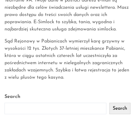
Teatralne 9A. Twoje dane w postaci adresu e-mail są
niezbędne dla celów świadczenia usługi newslettera. Masz
prawo dostępu do treści swoich danych oraz ich
poprawiania. E-Simlock to szybka, tania, wygodna i
najbardziej skuteczna usługa zdejmowania simlocka.
Sąd Rejonowy w Pabianicach wymierzył karę grzywny w
wysokości 12 tys. Złotych 37-letniej mieszkance Pabianic,
która w ciągu ostatnich czterech lat uczestniczyła za
pośrednictwem internetu w nielegalnych zagranicznych
zakładach wzajemnych. Szybka i łatwa rejestracja to jeden
z wielu plusów tego kasyna.
Search
Search
Recent Posts