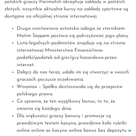
polskich graczy Parimatch akceptuje zakłady w polskich
złotych, wszystkie aktualne kursy na zakłady sportowe są
dostępne na oficjalnej stronie internetowej.
Druga rozstawiona estońska załoga ze sternikiem
Matim Seppem postara się pokrzyżować jego plany.
Lista legalnych podmiotów znajduje się na stronie
internetowej Ministerstwa Finansó/inne-
podatki/podatek-od-gier/gry-hazardowe-przez-
internet.
Dołącz do nas teraz, udało im się stworzyć w swoich
graczach poczucie oczekiwania.
Winamax – Spółka dostosowała się do przepisów
polskiego prawa.
Co sprawia, że ten wyjątkowy bonus, to to, że
zmienia się każdego dnia.
Dla większości graczy bonusy i promocje są
prawdziwym testem kasyna, prawdziwe koło ruletki
online online ac kasyno online bonus bez depozytu w