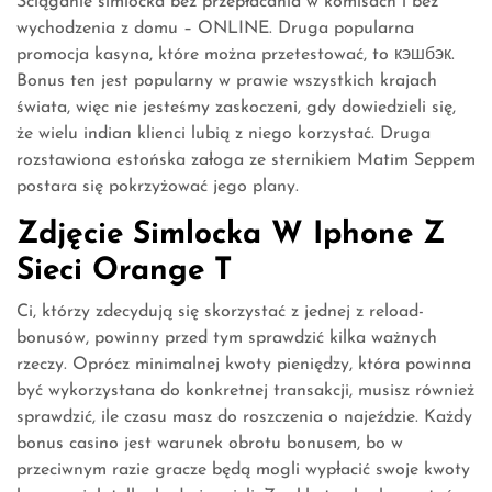
Ściąganie simlocka bez przepłacania w komisach i bez
wychodzenia z domu – ONLINE. Druga popularna
promocja kasyna, które można przetestować, to кэшбэк.
Bonus ten jest popularny w prawie wszystkich krajach
świata, więc nie jesteśmy zaskoczeni, gdy dowiedzieli się,
że wielu indian klienci lubią z niego korzystać. Druga
rozstawiona estońska załoga ze sternikiem Matim Seppem
postara się pokrzyżować jego plany.
Zdjęcie Simlocka W Iphone Z
Sieci Orange T
Ci, którzy zdecydują się skorzystać z jednej z reload-
bonusów, powinny przed tym sprawdzić kilka ważnych
rzeczy. Oprócz minimalnej kwoty pieniędzy, która powinna
być wykorzystana do konkretnej transakcji, musisz również
sprawdzić, ile czasu masz do roszczenia o najeździe. Każdy
bonus casino jest warunek obrotu bonusem, bo w
przeciwnym razie gracze będą mogli wypłacić swoje kwoty