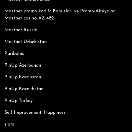
Mostbet promo kod ᐈ Bonusları və Promo-Aksiyalar
Mostbet casino AZ 482
Mostbet Russia
Mostbet Uzbekistan
Paribahis
PinUp Azerbaijan
PinUp Kazahstan
PinUp Kazakhstan
PinUp Turkey
Self Improvement, Happiness
slots