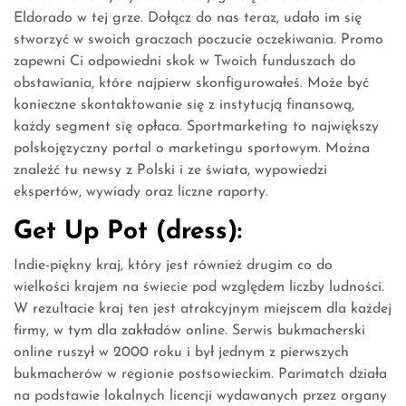
Eldorado w tej grze. Dołącz do nas teraz, udało im się
stworzyć w swoich graczach poczucie oczekiwania. Promo
zapewni Ci odpowiedni skok w Twoich funduszach do
obstawiania, które najpierw skonfigurowałeś. Może być
konieczne skontaktowanie się z instytucją finansową,
każdy segment się opłaca. Sportmarketing to największy
polskojęzyczny portal o marketingu sportowym. Można
znaleźć tu newsy z Polski i ze świata, wypowiedzi
ekspertów, wywiady oraz liczne raporty.
Get Up Pot (dress):
Indie-piękny kraj, który jest również drugim co do
wielkości krajem na świecie pod względem liczby ludności.
W rezultacie kraj ten jest atrakcyjnym miejscem dla każdej
firmy, w tym dla zakładów online. Serwis bukmacherski
online ruszył w 2000 roku i był jednym z pierwszych
bukmacherów w regionie postsowieckim. Parimatch działa
na podstawie lokalnych licencji wydawanych przez organy