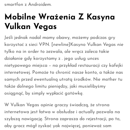
smartfon z Androidem.
Mobilne Wrażenia Z Kasyna
Vulkan Vegas
Jeśli jednak nadal mamy obawy, możemy podczas gry
korzystać z sieci VPN. [newline]Kasyno Vulkan Vegas nie
tylko na in order to zezwala, ale wręcz zaleca takie
działanie gdy korzystamy z . jego usług unces
nietypowego miejsca – na przykład restauracji czy kafejki
internetowej. Pomoże to chronić nasze konto, a także nas
samych przed ewentualną utratą środków. Nie mother tu
także dolnego limitu pieniędzy, jaki musielibyśmy
osiągnąć, by simply wypłacić gotówkę.
W Vulkan Vegas opinie graczy świadczą, że strona
internetowa jest łatwa w obsłudze i actually pozwala na
szybszą nawigację. Strona zaprasza do rejestracji, po to,
aby gracz mógł zyskać yak najwięcej, ponieważ sam