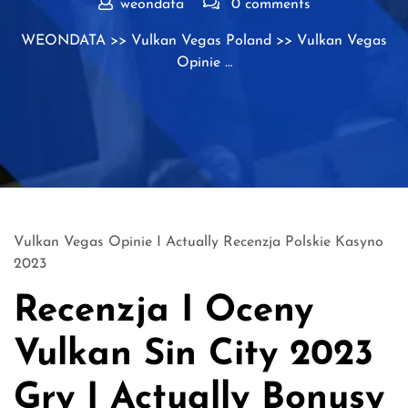
weondata
0 comments
WEONDATA
>>
Vulkan Vegas Poland
>> Vulkan Vegas
Opinie …
Vulkan Vegas Opinie I Actually Recenzja Polskie Kasyno
2023
Recenzja I Oceny
Vulkan Sin City 2023
Gry I Actually Bonusy