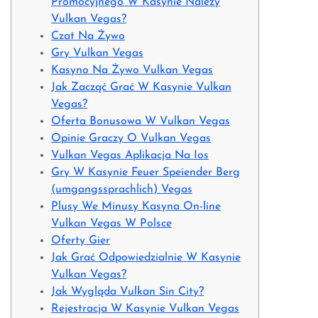
Promocyjnego W Kasynie Należy
Vulkan Vegas?
Czat Na Żywo
Gry Vulkan Vegas
Kasyno Na Żywo Vulkan Vegas
Jak Zacząć Grać W Kasynie Vulkan
Vegas?
Oferta Bonusowa W Vulkan Vegas
Opinie Graczy O Vulkan Vegas
Vulkan Vegas Aplikacja Na Ios
Gry W Kasynie Feuer Speiender Berg
(umgangssprachlich) Vegas
Plusy We Minusy Kasyna On-line
Vulkan Vegas W Polsce
Oferty Gier
Jak Grać Odpowiedzialnie W Kasynie
Vulkan Vegas?
Jak Wygląda Vulkan Sin City?
Rejestracja W Kasynie Vulkan Vegas