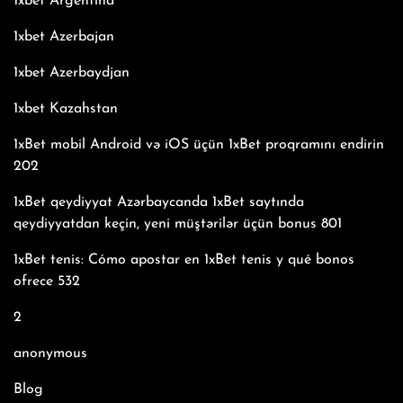
1xbet Argentina
1xbet Azerbajan
1xbet Azerbaydjan
1xbet Kazahstan
1xBet mobil Android və iOS üçün 1xBet proqramını endirin
202
1xBet qeydiyyat Azərbaycanda 1xBet saytında
qeydiyyatdan keçin, yeni müştərilər üçün bonus 801
1xBet tenis: Cómo apostar en 1xBet tenis y qué bonos
ofrece 532
2
anonymous
Blog