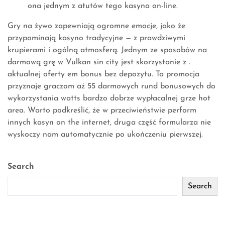
ona jednym z atutów tego kasyna on-line.
Gry na żywo zapewniają ogromne emocje, jako że
przypominają kasyno tradycyjne — z prawdziwymi
krupierami i ogólną atmosferą. Jednym ze sposobów na
darmową grę w Vulkan sin city jest skorzystanie z .
aktualnej oferty em bonus bez depozytu. Ta promocja
przyznaje graczom aż 55 darmowych rund bonusowych do
wykorzystania watts bardzo dobrze wypłacalnej grze hot
area. Warto podkreślić, że w przeciwieństwie perform
innych kasyn on the internet, druga część formularza nie
wyskoczy nam automatycznie po ukończeniu pierwszej.
Search
Search
Recent Posts