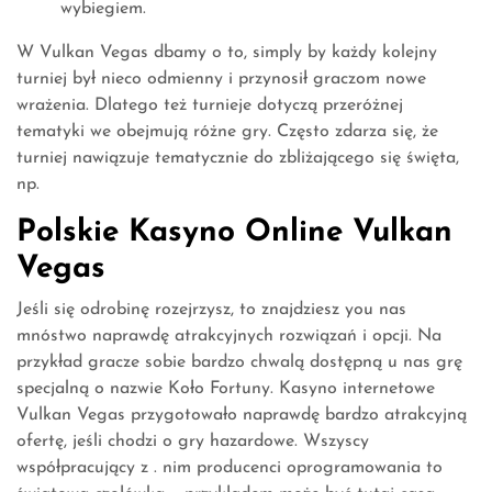
wybiegiem.
W Vulkan Vegas dbamy o to, simply by każdy kolejny
turniej był nieco odmienny i przynosił graczom nowe
wrażenia. Dlatego też turnieje dotyczą przeróżnej
tematyki we obejmują różne gry. Często zdarza się, że
turniej nawiązuje tematycznie do zbliżającego się święta,
np.
Polskie Kasyno Online Vulkan
Vegas
Jeśli się odrobinę rozejrzysz, to znajdziesz you nas
mnóstwo naprawdę atrakcyjnych rozwiązań i opcji. Na
przykład gracze sobie bardzo chwalą dostępną u nas grę
specjalną o nazwie Koło Fortuny. Kasyno internetowe
Vulkan Vegas przygotowało naprawdę bardzo atrakcyjną
ofertę, jeśli chodzi o gry hazardowe. Wszyscy
współpracujący z . nim producenci oprogramowania to