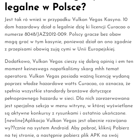
legalne w Polsce?
Jest tak ró wnież w przypadku Vulkan Vegas Kasyno. 10
dom hazardowy dział a legalnie dzię ki licencji Curacao o
numerze 8048/JAZ2012-009. Polscy gracze bez obaw
mogą grać w tym kasynie, ponieważ dział an ono zgodnie
z przepisami obowią zują cymi w Unii Europejskiej.
Dodatkowo, Vulkan Vegas cieszy się dobrą opinią i em ten
moment keineswegs napotkaliśmy skarg mhh temat
operatora. Vulkan Vegas posiada ważną licencję wydaną
poprzez władze hazardowe watts Curacao, co oznacza, że
spełnia wszystkie standardy branżowe dotyczące
pełnoprawnego hazardu w sieci. Dla nich zarezerwowana
jest specjalna sekcja w menu witryny, w której wyświetlane
są aktywne konkursy z rysunkami i ostatnio ukończone.
[newline]Aplikacja Vulkan Vegas jest obecnie rozwijana
wy??cznie na system Android. Aby pobrać, kliknij Pobierz
na tej stronie, a następnie pobierz plik APK na swój