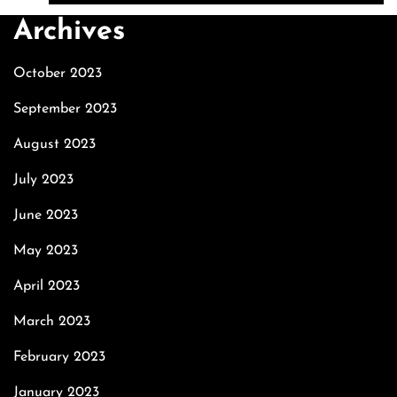
Archives
October 2023
September 2023
August 2023
July 2023
June 2023
May 2023
April 2023
March 2023
February 2023
January 2023