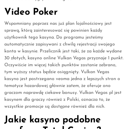
Video Poker
Wspomniany poprzez nas już plan lojalnościowy jest
sprawą, którą zainteresować się powinien każdy
użytkownik tego kasyna. Do programu jesteśmy
automatycznie zapisywani z chwilą rejestracji swojego
konta w kasynie. Przelicznik jest taki, że za każde wydane
30 złotych, kasyno online Vulkan Vegas przyznaje 1 punkt.
Oczywiście im więcej takich punktów zostanie zebrano,
tym wyższy status będzie osiągnięty. Vulkan Vegas
kasyno jest postrzegano veoma jedna z lepszych stron o
tematyce hazardowej głównie zatem, że oferuje ono
graczom naprawdę ciekawe bonusy. Vulkan Vegas pl jest
kasynem dla graczy również z Polski, oznacza to, że
wszystkie promocje są dostępne również dla nich.
Jakie kasyno podobne