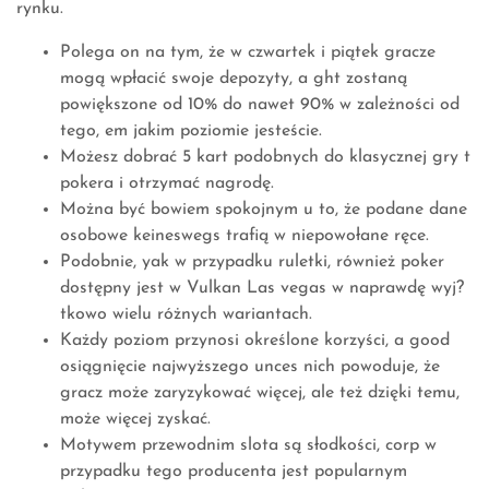
rynku.
Polega on na tym, że w czwartek i piątek gracze
mogą wpłacić swoje depozyty, a ght zostaną
powiększone od 10% do nawet 90% w zależności od
tego, em jakim poziomie jesteście.
Możesz dobrać 5 kart podobnych do klasycznej gry t
pokera i otrzymać nagrodę.
Można być bowiem spokojnym u to, że podane dane
osobowe keineswegs trafią w niepowołane ręce.
Podobnie, yak w przypadku ruletki, również poker
dostępny jest w Vulkan Las vegas w naprawdę wyj?
tkowo wielu różnych wariantach.
Każdy poziom przynosi określone korzyści, a good
osiągnięcie najwyższego unces nich powoduje, że
gracz może zaryzykować więcej, ale też dzięki temu,
może więcej zyskać.
Motywem przewodnim slota są słodkości, corp w
przypadku tego producenta jest popularnym