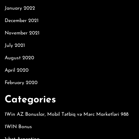
January 2022
December 2021
November 2021
July 2021
August 2020
April 2020
February 2020
Categories
1Win AZ Bonuslar, Mobil Tətbiq və Mərc Marketləri 988
1WIN Bonus