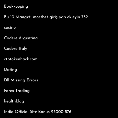
Bookkeeping
Bu 10 Mangeti mostbet giriş yap ekleyin 732
casino
Codere Argentina
Codere Italy
ctbtokenhack.com
Dating
Dll Missing Errors
Forex Trading
healthblog
India Official Site Bonus 25000 576