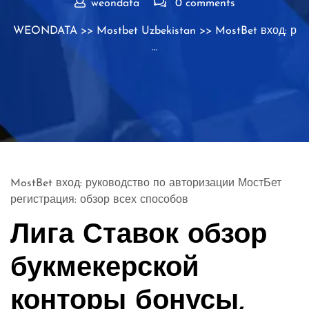
weondata
0 comments
WEONDATA
>>
Mostbet Uzbekistan
>> MostBet вход: р
…
MostBet вход: руководство по авторизации МостБет
регистрация: обзор всех способов
Лига Ставок обзор
букмекерской
конторы бонусы,