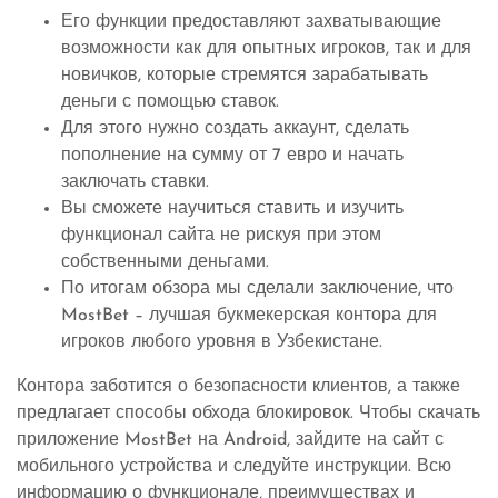
Его функции предоставляют захватывающие
возможности как для опытных игроков, так и для
новичков, которые стремятся зарабатывать
деньги с помощью ставок.
Для этого нужно создать аккаунт, сделать
пополнение на сумму от 7 евро и начать
заключать ставки.
Вы сможете научиться ставить и изучить
функционал сайта не рискуя при этом
собственными деньгами.
По итогам обзора мы сделали заключение, что
MostBet – лучшая букмекерская контора для
игроков любого уровня в Узбекистане.
Контора заботится о безопасности клиентов, а также
предлагает способы обхода блокировок. Чтобы скачать
приложение MostBet на Android, зайдите на сайт с
мобильного устройства и следуйте инструкции. Всю
информацию о функционале, преимуществах и