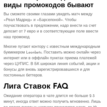
виды промокодов бывают
Вы сможете своими глазами увидеть матч между
«Реал Мадрид» и «Барселоной». Чтобы
поучаствовать в предложении, надо внести на счет
депозит от 7 евро и в соответствующее поле ввести
наш промокод.
Многие путают контору с известным международным
букмекером Leonbets. Поставить можно онлайн через
интернет или в оффлайн пунктах приема платежей
через ЦУПИС. В БК широкая линия событий, акции и
бонусы для вновь зарегистрировавшихся и для
постоянных беттеров.
Лига Ставок FAQ
Ожидание оператора в чате длится не больше 2-3
минут, иногда ответ можно получить мгновенно. Лишь