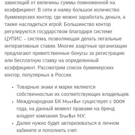
зависящий от величины суммы помноженной на
коэффициент. В сети и наяву большое количество
букмекерских контор, где можно заработать деньги, а
также насладиться игрой. Большинство контор
регулируются государством благодаря системе
ЦУПИС – система, позволяющая делать легальные
интерактивные ставки. Многие азартные организации
предлагают приветственные бонусы за регистрацию
или бесплатную ставку на определенный
коэффициент. Рассмотрим список букмекерских
контор, популярных в России.
Товарные знаки и марки являются
собственностью их соответствующих владельцев.
Международная БК MostBet существует с 2009
года, на данный момент правами на бренд
владеет компания StarBet N.V.
Далее нужно будет авторизоваться в личном
кабинете и пополнить счет.