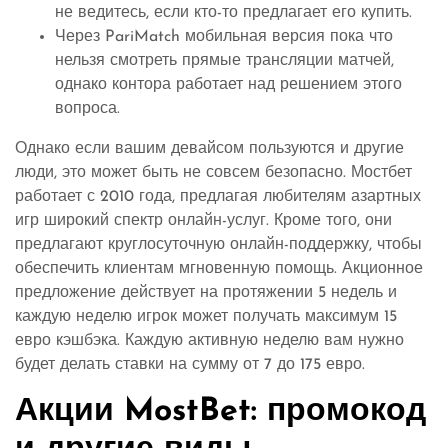
не ведитесь, если кто-то предлагает его купить.
Через PariMatch мобильная версия пока что
нельзя смотреть прямые трансляции матчей,
однако контора работает над решением этого
вопроса.
Однако если вашим девайсом пользуются и другие
люди, это может быть не совсем безопасно. Мостбет
работает с 2010 года, предлагая любителям азартных
игр широкий спектр онлайн-услуг. Кроме того, они
предлагают круглосуточную онлайн-поддержку, чтобы
обеспечить клиентам мгновенную помощь. Акционное
предложение действует на протяжении 5 недель и
каждую неделю игрок может получать максимум 15
евро кэшбэка. Каждую активную неделю вам нужно
будет делать ставки на сумму от 7 до 175 евро.
Акции MostBet: промокод