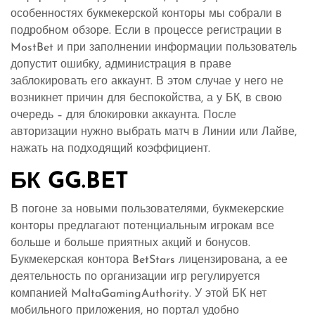
особенностях букмекерской конторы мы собрали в
подробном обзоре. Если в процессе регистрации в
MostBet и при заполнении информации пользователь
допустит ошибку, администрация в праве
заблокировать его аккаунт. В этом случае у него не
возникнет причин для беспокойства, а у БК, в свою
очередь – для блокировки аккаунта. После
авторизации нужно выбрать матч в Линии или Лайве,
нажать на подходящий коэффициент.
БК GG.BET
В погоне за новыми пользователями, букмекерские
конторы предлагают потенциальным игрокам все
больше и больше приятных акций и бонусов.
Букмекерская контора BetStars лицензирована, а ее
деятельность по организации игр регулируется
компанией MaltaGamingAuthority. У этой БК нет
мобильного приложения, но портал удобно