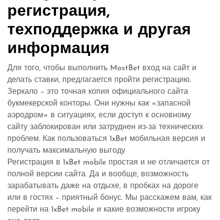
регистрация,
техподдержка и другая
информация
Для того, чтобы выполнить MostBet вход на сайт и
делать ставки, предлагается пройти регистрацию.
Зеркало – это точная копия официального сайта
букмекерской конторы. Они нужны как «запасной
аэродром» в ситуациях, если доступ к основному
сайту заблокирован или затруднен из-за технических
проблем. Как пользоваться 1xBet мобильная версия и
получать максимальную выгоду
Регистрация в 1xBet mobile простая и не отличается от
полной версии сайта. Да и вообще, возможность
зарабатывать даже на отдыхе, в пробках на дороге
или в гостях – приятный бонус. Мы расскажем вам, как
перейти на 1xBet mobile и какие возможности игроку