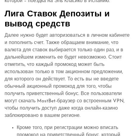
которой – поездка на Эль Класико в Испанию.
Лига Ставок Депозиты и
вывод средств
Далее нужно будет авторизоваться в личном кабинете
и пополнить счет. Также обращаем внимание, что
валюта для ставок выбирается только один раз, и в
дальнейшем изменить ее будет невозможно. Стоит
отметить, что каждый промокод может быть
использован только в том акционном предложении,
для которого он действует. То есть вы не введете
обычный акционный промокод для того, чтобы
получить приветственный бонус. Все пользователи
могут скачать MostBet-браузер со встроенным VPN,
чтобы получить доступ даже когда онлайн-казино
заблокировано в вашем регионе.
Кроме того, при регистрации можно вписать
промокод на приветственный бонус, который