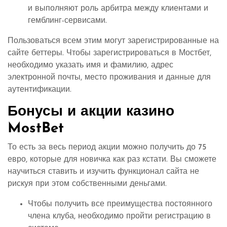
и выполняют роль арбитра между клиентами и
гемблинг-сервисами.
Пользоваться всем этим могут зарегистрированные на
сайте беттеры. Чтобы зарегистрироваться в Мостбет,
необходимо указать имя и фамилию, адрес
электронной почты, место проживания и данные для
аутентификации.
Бонусы и акции казино
MostBet
То есть за весь период акции можно получить до 75
евро, которые для новичка как раз кстати. Вы сможете
научиться ставить и изучить функционал сайта не
рискуя при этом собственными деньгами.
Чтобы получить все преимущества постоянного
члена клуба, необходимо пройти регистрацию в