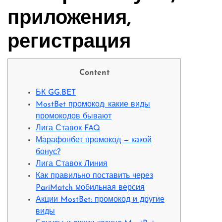
приложения,
регистрация
Content
БК GG.BET
MostBet промокод: какие виды
промокодов бывают
Лига Ставок FAQ
Марафонбет промокод — какой
бонус?
Лига Ставок Линия
Как правильно поставить через
PariMatch мобильная версия
Акции MostBet: промокод и другие
виды