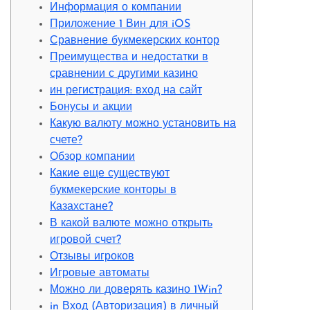
Информация о компании
Приложение 1 Вин для iOS
Сравнение букмекерских контор
Преимущества и недостатки в
сравнении с другими казино
ин регистрация: вход на сайт
Бонусы и акции
Какую валюту можно установить на
счете?
Обзор компании
Какие еще существуют
букмекерские конторы в
Казахстане?
В какой валюте можно открыть
игровой счет?
Отзывы игроков
Игровые автоматы
Можно ли доверять казино 1Win?
in Вход (Авторизация) в личный