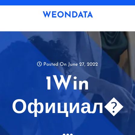
Skip
to
WEONDATA
content
Posted On June 27, 2022
1Win
Официал�
…