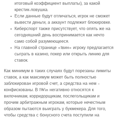
итоговый коэффициент выплаты), за какой
крестик-ловушка.
Если данные будут отличаться, игрок не сможет
вывести деньги, а аккаунт подлежит блокировке.
Киберспорт также присутствует, что опять же на
сегодняшний день воспринимается как нечто
само собой разумеющееся.
На главной странице «1вин» игроку предлагается
сыграть в казино, покер или открыть линию для
ставок.
Как минимум в таких случаях будут порезаны лимиты
ставок, а как максимум может быть полностью
заблокирован игровой счет, а средства на нем –
конфискованы. В 1Win негативно относятся к
вилочникам, корридорщикам, послегольщикам и
прочим арбитражным игрокам, которые нечестным
образом пытаются выиграть у букмекера. Для того,
чтобы средства с бонусного счета поступили на