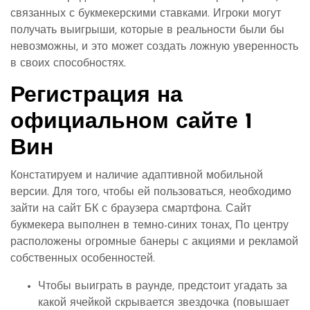
связанных с букмекерскими ставками. Игроки могут
получать выигрыши, которые в реальности были бы
невозможны, и это может создать ложную уверенность
в своих способностях.
Регистрация на
официальном сайте 1
Вин
Констатируем и наличие адаптивной мобильной
версии. Для того, чтобы ей пользоваться, необходимо
зайти на сайт БК с браузера смартфона. Сайт
букмекера выполнен в темно-синих тонах, По центру
расположены огромные банеры с акциями и рекламой
собственных особенностей.
Чтобы выиграть в раунде, предстоит угадать за
какой ячейкой скрывается звездочка (повышает