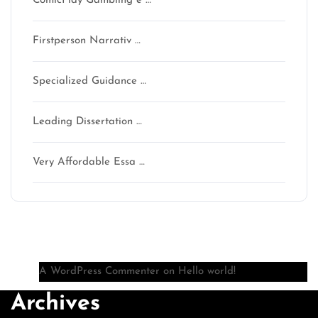
ComicPlay Gambling e …
Firstperson Narrativ …
Specialized Guidance …
Leading Dissertation …
Very Affordable Essa …
Recent Comments
A WordPress Commenter
on
Hello world!
Archives