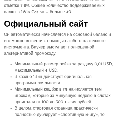
отметке 7-8%. Общее количество поддерживаемых
валют в 1Win Casino — больше 40.
Официальный сайт
Он автоматически начисляется на основной баланс и
его можно вывести с помощью любого платежного
инструмента. Ваучер выступает полноценной
альтернативой промокоду.
Минимальный размер рейка за раздачу 0,01 USD,
максимальный 4 USD.
В казино 1Вин действует оригинальная
программа лояльности.
Минимальный кешбэк в 1% начисляется тем
игрокам, которые за минувшую неделю в слотах
проиграли от 100 до 300 тысяч рублей.
В целом, стартовая страница практически
полностью дублирует «спортивную книгу», то