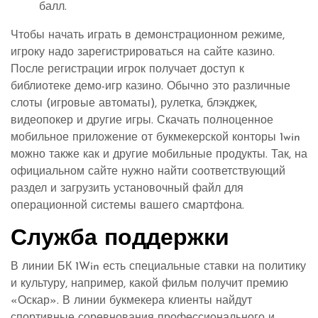
балл.
Чтобы начать играть в демонстрационном режиме,
игроку надо зарегистрироваться на сайте казино.
После регистрации игрок получает доступ к
библиотеке демо-игр казино. Обычно это различные
слоты (игровые автоматы), рулетка, блэкджек,
видеопокер и другие игры. Скачать полноценное
мобильное приложение от букмекерской конторы 1win
можно также как и другие мобильные продукты. Так, на
официальном сайте нужно найти соответствующий
раздел и загрузить установочный файл для
операционной системы вашего смартфона.
Служба поддержки
В линии БК 1Win есть специальные ставки на политику
и культуру, например, какой фильм получит премию
«Оскар». В линии букмекера клиенты найдут