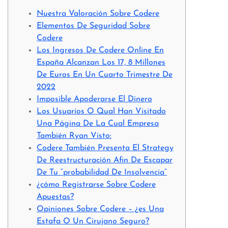
Nuestra Valoración Sobre Codere
Elementos De Seguridad Sobre
Codere
Los Ingresos De Codere Online En
España Alcanzan Los 17, 8 Millones
De Euros En Un Cuarto Trimestre De
2022
Imposible Apoderarse El Dinero
Los Usuarios O Qual Han Visitado
Una Página De La Cual Empresa
También Ryan Visto:
Codere También Presenta El Strategy
De Reestructuración Afin De Escapar
De Tu “probabilidad De Insolvencia”
¿cómo Registrarse Sobre Codere
Apuestas?
Opiniones Sobre Codere – ¿es Una
Estafa O Un Cirujano Seguro?