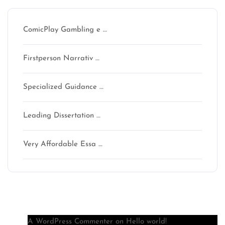
ComicPlay Gambling e …
Firstperson Narrativ …
Specialized Guidance …
Leading Dissertation …
Very Affordable Essa …
Recent Comments
A WordPress Commenter
on
Hello world!