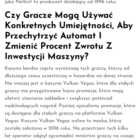
jako NetEnt to producent działający od 1996 roku.
Czy Gracze Mogą Używać
Konkretnych Umiejętności, Aby
Przechytrzyć Automat I
Zmienić Procent Zwrotu Z
Inwestycji Maszyny?
Kasyna bardzo często wyróżniają tych graczy, którzy od
dłuższego czasu uczestniczą w hazardzie na danej stronie.
Nie inaczej jest w kasynie Vulkan Vegas, które dla stałych
graczy ma przygotowane hojne promocje, które mają
ułatwić stawianie zakładów i zwiększyć potencjał
nadchodzących nagród. Poniżej opisaliśmy promocje, które
są dostępne dla stałych graczy na platformie Vulkan
Vegas. Kasyno Vulkan Vegas online to marka, która
została założona w 2016 roku. Na przestrzeni tych kilku
lat operator zdążył zgromadzić mnóstwo graczy na swojej