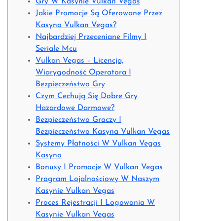
Gry W Kasynie Vulkan Vegas
Jakie Promocje Są Oferowane Przez
Kasyno Vulkan Vegas?
Najbardziej Przeceniane Filmy I
Seriale Mcu
Vulkan Vegas – Licencja,
Wiarygodność Operatora I
Bezpieczeństwo Gry
Czym Cechują Się Dobre Gry
Hazardowe Darmowe?
Bezpieczeństwo Graczy I
Bezpieczeństwo Kasyna Vulkan Vegas
Systemy Płatności W Vulkan Vegas
Kasyno
Bonusy I Promocje W Vulkan Vegas
Program Lojalnościowy W Naszym
Kasynie Vulkan Vegas
Proces Rejestracji I Logowania W
Kasynie Vulkan Vegas