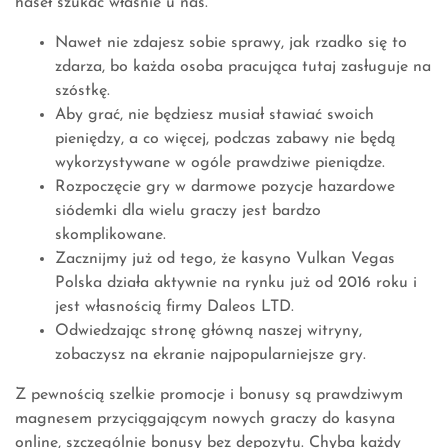
haseł szukać właśnie u nas.
Nawet nie zdajesz sobie sprawy, jak rzadko się to
zdarza, bo każda osoba pracująca tutaj zasługuje na
szóstkę.
Aby grać, nie będziesz musiał stawiać swoich
pieniędzy, a co więcej, podczas zabawy nie będą
wykorzystywane w ogóle prawdziwe pieniądze.
Rozpoczęcie gry w darmowe pozycje hazardowe
siódemki dla wielu graczy jest bardzo
skomplikowane.
Zacznijmy już od tego, że kasyno Vulkan Vegas
Polska działa aktywnie na rynku już od 2016 roku i
jest własnością firmy Daleos LTD.
Odwiedzając stronę główną naszej witryny,
zobaczysz na ekranie najpopularniejsze gry.
Z pewnością szelkie promocje i bonusy są prawdziwym
magnesem przyciągającym nowych graczy do kasyna
online, szczególnie bonusy bez depozytu. Chyba każdy