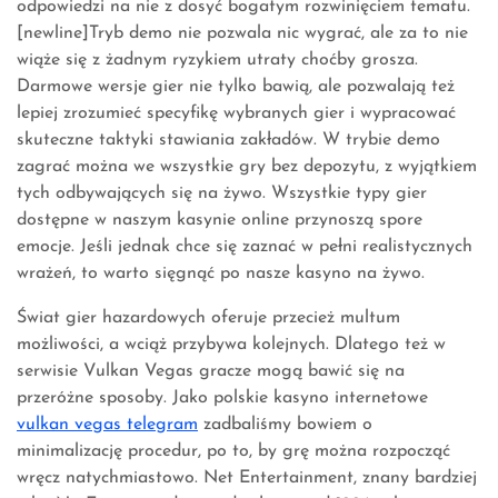
odpowiedzi na nie z dosyć bogatym rozwinięciem tematu.
[newline]Tryb demo nie pozwala nic wygrać, ale za to nie
wiąże się z żadnym ryzykiem utraty choćby grosza.
Darmowe wersje gier nie tylko bawią, ale pozwalają też
lepiej zrozumieć specyfikę wybranych gier i wypracować
skuteczne taktyki stawiania zakładów. W trybie demo
zagrać można we wszystkie gry bez depozytu, z wyjątkiem
tych odbywających się na żywo. Wszystkie typy gier
dostępne w naszym kasynie online przynoszą spore
emocje. Jeśli jednak chce się zaznać w pełni realistycznych
wrażeń, to warto sięgnąć po nasze kasyno na żywo.
Świat gier hazardowych oferuje przecież multum
możliwości, a wciąż przybywa kolejnych. Dlatego też w
serwisie Vulkan Vegas gracze mogą bawić się na
przeróżne sposoby. Jako polskie kasyno internetowe
vulkan vegas telegram
zadbaliśmy bowiem o
minimalizację procedur, po to, by grę można rozpocząć
wręcz natychmiastowo. Net Entertainment, znany bardziej