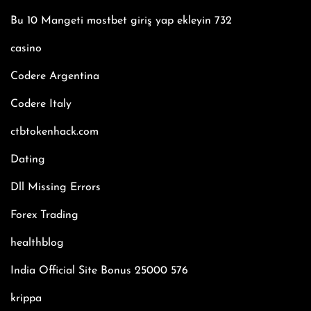
Bu 10 Mangeti mostbet giriş yap ekleyin 732
casino
Codere Argentina
Codere Italy
ctbtokenhack.com
Dating
Dll Missing Errors
Forex Trading
healthblog
India Official Site Bonus 25000 576
krippa