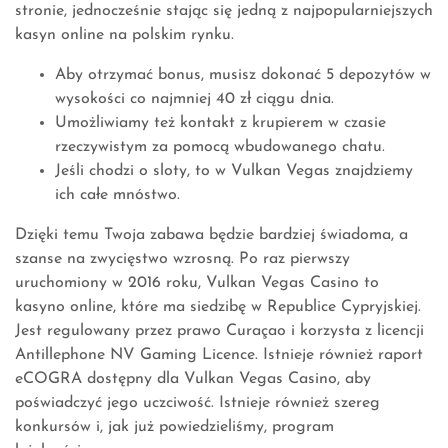
stronie, jednocześnie stając się jedną z najpopularniejszych
kasyn online na polskim rynku.
Aby otrzymać bonus, musisz dokonać 5 depozytów w
wysokości co najmniej 40 zł ciągu dnia.
Umożliwiamy też kontakt z krupierem w czasie
rzeczywistym za pomocą wbudowanego chatu.
Jeśli chodzi o sloty, to w Vulkan Vegas znajdziemy
ich całe mnóstwo.
Dzięki temu Twoja zabawa będzie bardziej świadoma, a
szanse na zwycięstwo wzrosną. Po raz pierwszy
uruchomiony w 2016 roku, Vulkan Vegas Casino to
kasyno online, które ma siedzibę w Republice Cypryjskiej.
Jest regulowany przez prawo Curaçao i korzysta z licencji
Antillephone NV Gaming Licence. Istnieje również raport
eCOGRA dostępny dla Vulkan Vegas Casino, aby
poświadczyć jego uczciwość. Istnieje również szereg
konkursów i, jak już powiedzieliśmy, program