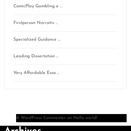
ComicPlay Gambling e …
Firstperson Narrativ …
Specialized Guidance …
Leading Dissertation …
Very Affordable Essa …
Recent Comments
A WordPress Commenter
on
Hello world!