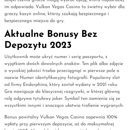
dzięki czemu gracze mogą wybrać opcję, która najbardziej
im odpowiada. Vulkan Vegas Casino to świetny wybór dla
graczy kasyn online, którzy szukają bezpiecznego i
bezpiecznego miejsca do gry.
Aktualne Bonusy Bez
Depozytu 2023
Użytkownik może ukryć numer i serię paszportu, z
wyjątkiem dwóch dowolnych znaków. Ten plik albo zdjęcie
o wysokiej jakości trzeba przeciągnąć w pierwsze pole o
nazwie Numer identyfikacyjny fotografii. Popularny slot
od firmy Endorphina, który został wydany w 2021 roku.
Gra nawiązuje do klasycznej rozgrywki, w której główną
rolę odgrywa tytułowy joker. Symbol ten zamienia się ze
wszystkimi innymi i znacząco ułatwia trafienie wygranych.
Bonus powitalny Vulkan Vegas Casino zapewnia 100%
wpłaty przy pierwszym depozycie, aż do maksymalnej