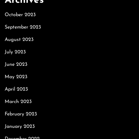
Archives
October 2023
September 2023
August 2023
July 2023
June 2023
May 2023
April 2023
March 2023
February 2023
January 2023