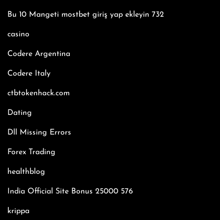
Bu 10 Mangeti mostbet giriş yap ekleyin 732
casino
Codere Argentina
Codere Italy
ctbtokenhack.com
Dating
Dll Missing Errors
Forex Trading
healthblog
India Official Site Bonus 25000 576
krippa