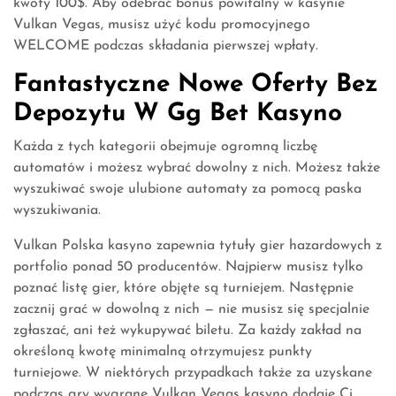
kwoty 100$. Aby odebrać bonus powitalny w kasynie
Vulkan Vegas, musisz użyć kodu promocyjnego
WELCOME podczas składania pierwszej wpłaty.
Fantastyczne Nowe Oferty Bez
Depozytu W Gg Bet Kasyno
Każda z tych kategorii obejmuje ogromną liczbę
automatów i możesz wybrać dowolny z nich. Możesz także
wyszukiwać swoje ulubione automaty za pomocą paska
wyszukiwania.
Vulkan Polska kasyno zapewnia tytuły gier hazardowych z
portfolio ponad 50 producentów. Najpierw musisz tylko
poznać listę gier, które objęte są turniejem. Następnie
zacznij grać w dowolną z nich — nie musisz się specjalnie
zgłaszać, ani też wykupywać biletu. Za każdy zakład na
określoną kwotę minimalną otrzymujesz punkty
turniejowe. W niektórych przypadkach także za uzyskane
podczas gry wygrane Vulkan Vegas kasyno dodaje Ci