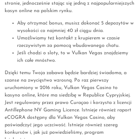
stronie, jednocześnie stając się jedną z najpopularniejszych
kasyn online na polskim rynku.
Aby otrzymać bonus, musisz dokonać 5 depozytów w
wysokości co najmniej 40 zł ciągu dnia.
Umożliwiamy też kontakt z krupierem w czasie
rzeczywistym za pomocą wbudowanego chatu.
Jeśli chodzi o sloty, to w Vulkan Vegas znajdziemy
ich całe mnóstwo.
Dzięki temu Twoja zabawa będzie bardziej świadoma, a
szanse na zwycięstwo wzrosną. Po raz pierwszy
uruchomiony w 2016 roku, Vulkan Vegas Casino to
kasyno online, które ma siedzibę w Republice Cypryjskiej.
Jest regulowany przez prawo Curaçao i korzysta z licencji
Antillephone NV Gaming Licence. Istnieje również raport
eCOGRA dostępny dla Vulkan Vegas Casino, aby
poświadczyć jego uczciwość. Istnieje również szereg
konkursów i, jak już powiedzieliśmy, program