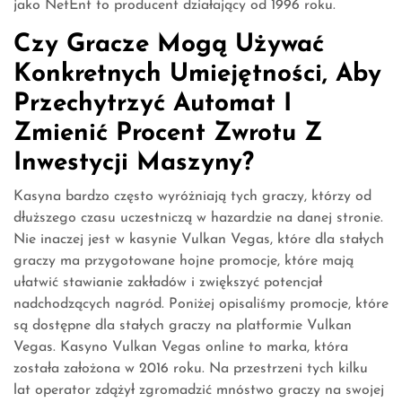
jako NetEnt to producent działający od 1996 roku.
Czy Gracze Mogą Używać
Konkretnych Umiejętności, Aby
Przechytrzyć Automat I
Zmienić Procent Zwrotu Z
Inwestycji Maszyny?
Kasyna bardzo często wyróżniają tych graczy, którzy od
dłuższego czasu uczestniczą w hazardzie na danej stronie.
Nie inaczej jest w kasynie Vulkan Vegas, które dla stałych
graczy ma przygotowane hojne promocje, które mają
ułatwić stawianie zakładów i zwiększyć potencjał
nadchodzących nagród. Poniżej opisaliśmy promocje, które
są dostępne dla stałych graczy na platformie Vulkan
Vegas. Kasyno Vulkan Vegas online to marka, która
została założona w 2016 roku. Na przestrzeni tych kilku
lat operator zdążył zgromadzić mnóstwo graczy na swojej