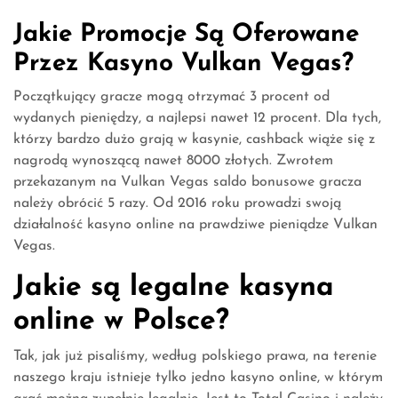
Jakie Promocje Są Oferowane
Przez Kasyno Vulkan Vegas?
Początkujący gracze mogą otrzymać 3 procent od
wydanych pieniędzy, a najlepsi nawet 12 procent. Dla tych,
którzy bardzo dużo grają w kasynie, cashback wiąże się z
nagrodą wynoszącą nawet 8000 złotych. Zwrotem
przekazanym na Vulkan Vegas saldo bonusowe gracza
należy obrócić 5 razy. Od 2016 roku prowadzi swoją
działalność kasyno online na prawdziwe pieniądze Vulkan
Vegas.
Jakie są legalne kasyna
online w Polsce?
Tak, jak już pisaliśmy, według polskiego prawa, na terenie
naszego kraju istnieje tylko jedno kasyno online, w którym