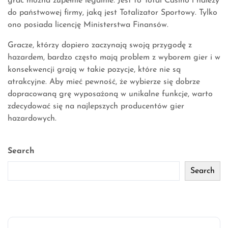
grać można zupełnie legalnie. Jest to Total Casino i należy
do państwowej firmy, jaką jest Totalizator Sportowy. Tylko
ono posiada licencję Ministerstwa Finansów.
Gracze, którzy dopiero zaczynają swoją przygodę z
hazardem, bardzo często mają problem z wyborem gier i w
konsekwencji grają w takie pozycje, które nie są
atrakcyjne. Aby mieć pewność, że wybierze się dobrze
dopracowaną grę wyposażoną w unikalne funkcje, warto
zdecydować się na najlepszych producentów gier
hazardowych.
Search
Search
Recent Posts