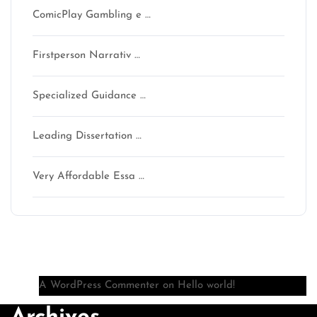
ComicPlay Gambling e …
Firstperson Narrativ …
Specialized Guidance …
Leading Dissertation …
Very Affordable Essa …
Recent Comments
A WordPress Commenter
on
Hello world!