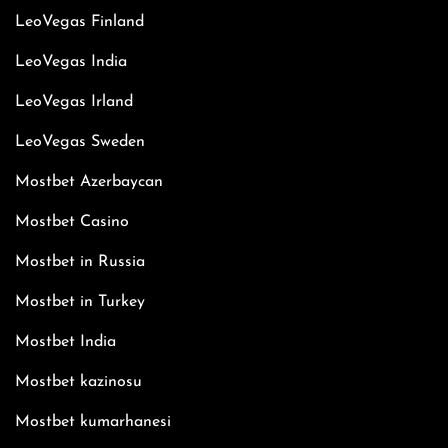
LeoVegas Finland
LeoVegas India
LeoVegas Irland
LeoVegas Sweden
Mostbet Azerbaycan
Mostbet Casino
Mostbet in Russia
Mostbet in Turkey
Mostbet India
Mostbet kazinosu
Mostbet kumarhanesi