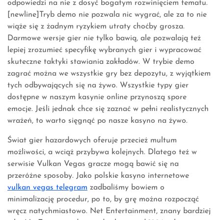
odpowiedzi na nie z dosyć bogatym rozwinięciem tematu.
[newline]Tryb demo nie pozwala nic wygrać, ale za to nie
wiąże się z żadnym ryzykiem utraty choćby grosza.
Darmowe wersje gier nie tylko bawią, ale pozwalają też
lepiej zrozumieć specyfikę wybranych gier i wypracować
skuteczne taktyki stawiania zakładów. W trybie demo
zagrać można we wszystkie gry bez depozytu, z wyjątkiem
tych odbywających się na żywo. Wszystkie typy gier
dostępne w naszym kasynie online przynoszą spore
emocje. Jeśli jednak chce się zaznać w pełni realistycznych
wrażeń, to warto sięgnąć po nasze kasyno na żywo.
Świat gier hazardowych oferuje przecież multum
możliwości, a wciąż przybywa kolejnych. Dlatego też w
serwisie Vulkan Vegas gracze mogą bawić się na
przeróżne sposoby. Jako polskie kasyno internetowe
vulkan vegas telegram
zadbaliśmy bowiem o
minimalizację procedur, po to, by grę można rozpocząć
wręcz natychmiastowo. Net Entertainment, znany bardziej