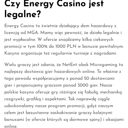
Czy Energy Casino jest
legalne?
Energy Casino to świetnie działający dom hazardowy z
licencją od MGA. Mamy więc pewność, że działa legalnie i
jest wypłacalne. W ofercie znajdziemy kilka ciekawych
promocji w tym 100% do 1000 PLN w bonusie powitalnym.
Kasyno organizuje też regularnie turnieje z nagrodami.
Wielu graczy jest zdania, że NetEnt obok Microgaming to
najlepszy dostawca gier hazardowych online. To właśnie z
tego powodu współpracujemy z ponad 50 dostawcami
gier i proponujemy graczom ponad 3000 gier. Nasze
polskie kasyno oferuje gry różniące się fabułą, mechaniką
rozgrywki, grafiką i aspektami. Tak naprawdę ciągle
udoskonalamy nasze program promocji, gdyż naszym
celem jest bezustanne zaskakiwanie graczy kolejnymi
bonusami (w ofercie których są darmowe spiny) i okazjami
online.