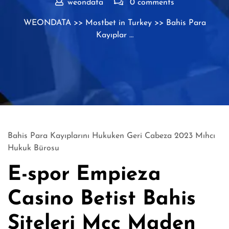
weondata
0 comments
WEONDATA
>>
Mostbet in Turkey
>> Bahis Para
Kayıplar …
Bahis Para Kayıplarını Hukuken Geri Cabeza 2023 Mıhcı
Hukuk Bürosu
E-spor Empieza
Casino Betist Bahis
Siteleri Mcc Maden