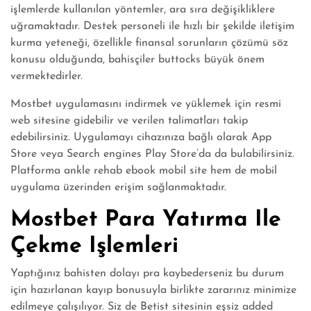
işlemlerde kullanılan yöntemler, ara sıra değişikliklere
uğramaktadır. Destek personeli ile hızlı bir şekilde iletişim
kurma yeteneği, özellikle finansal sorunların çözümü söz
konusu olduğunda, bahisçiler buttocks büyük önem
vermektedirler.
Mostbet uygulamasını indirmek ve yüklemek için resmi
web sitesine gidebilir ve verilen talimatları takip
edebilirsiniz. Uygulamayı cihazınıza bağlı olarak App
Store veya Search engines Play Store’da da bulabilirsiniz.
Platforma ankle rehab ebook mobil site hem de mobil
uygulama üzerinden erişim sağlanmaktadır.
Mostbet Para Yatırma Ile
Çekme Işlemleri
Yaptığınız bahisten dolayı pra kaybederseniz bu durum
için hazırlanan kayıp bonusuyla birlikte zararınız minimize
edilmeye çalışılıyor. Siz de Betist sitesinin eşsiz added