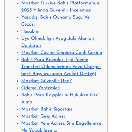
Mostbet Türkiye Bahis Platformunun
2023 Yılında Güvenilir Incelemesi
Yasadışı Bahis Oynama Suçu Ve
Cezası
Hesabım
Üye Olmak Için Aşağıdaki Alanları
Doldurun
Mostbet Casino Empieza Canlı Casino
Bahis Para Kayıpları İçin ?deme
Transferi Ödemelerinde Veya Charge-
back Başvurusunda Avukat Desteği
Mostbet Güvenilir Una?
Ödeme Yöntemleri
Bahis Para Kayıplarını Hukuken Geri
Alma
Mostbet Bahis Sigortası
Mostbet Giriş Adresi
Mostbet Yeni Adresi: Site Engellenirse
Ne Yapabilirsiniz