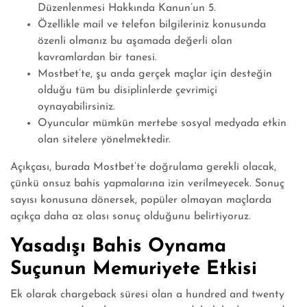
Düzenlenmesi Hakkında Kanun’un 5.
Özellikle mail ve telefon bilgileriniz konusunda
özenli olmanız bu aşamada değerli olan
kavramlardan bir tanesi.
Mostbet’te, şu anda gerçek maçlar için desteğin
olduğu tüm bu disiplinlerde çevrimiçi
oynayabilirsiniz.
Oyuncular mümkün mertebe sosyal medyada etkin
olan sitelere yönelmektedir.
Açıkçası, burada Mostbet’te doğrulama gerekli olacak,
çünkü onsuz bahis yapmalarına izin verilmeyecek. Sonuç
sayısı konusuna dönersek, popüler olmayan maçlarda
açıkça daha az olası sonuç olduğunu belirtiyoruz.
Yasadışı Bahis Oynama
Suçunun Memuriyete Etkisi
Ek olarak chargeback süresi olan a hundred and twenty