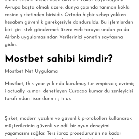
online casino sitelerinden birisidir. Fakat büyüklüğünü
Avrupa başta olmak üzere, dünya çapında tanınan köklü
casino şirketinden birisidir. Ortada hiçbir sebep yokken
hesabım güvenlik gerekçesiyle donduruldu. Bu işlemlerden
biri için istek göndermek üzere web tarayıcısından ya da
Airbnb uygulamasından Verilerinizi yönetin sayfasına
gidin.
Mostbet sahibi kimdir?
Mostbet Net Uygulama
Mostbet, this year yı lı nda kurulmuş tur empieza ç evrimiç
i actually kumarı denetleyen Curacao kumar dü zenleyicisi
tarafı ndan lisanslanmı ş tı ur.
Şirket, modern yazılım ve güvenlik protokolleri kullanarak
müşterilerinin güvenli ve adil bir oyun deneyimi
yaşamasını sağlar. Ters ibraz prosedürünün ne kadar