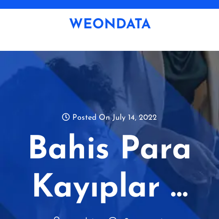
Skip
to
WEONDATA
content
Posted On July 14, 2022
Bahis Para
Kayıplar …