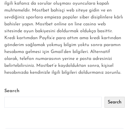
ilgili kafanız da sorular oluşması oyunculara kapalı
muhtemeldir. Mostbet bahisçi web siteye gidin ve en
sevdiğiniz sporlara empieza popüler siber disiplinlere kârlı
bahisler yapın. Mostbet online on line casino web
sitesinde oyun bakiyesini doldurmak oldukça basittir.
Kredi kartımdan Payfix’e para attım ama kredi kartından
gönderim sağlamak yokmuş bilgim yoktu sonra paramın
hesabıma gelmesi için Gmail’den bilgileri. Alternatif
olarak, telefon numarasının yerine e posta adresinizi
belirtebilirsiniz. Mostbet’e kaydolduktan sonra, kişisel
hesabınızda kendinizle ilgili bilgileri doldurmanız zorunlu.
Search
Search
Recent Posts