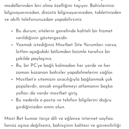
modellerinden biri olma özelliğini taşıyor. Bahislerinizi
bilgisayarınızdan, dizüstü bilgisayarınızdan, tabletinizden
ve akıllı telefonunuzdan yapabilirsiniz.
Bu durum, sitelerin genelinde kaliteli bir hizmet
verildiğinin göstergesidir.
Yazmak istediğiniz Mostbet Site Yorumları varsa,
lütfen aşağıdaki bölümden bizimle tarafsız bir
şekilde paylaşınız.
Bu, bir PC’ye bağlı kalmadan her yerde ve her
zaman kazanan bahisler yapabilmelerini sağlar.
Mostbet’e sitemizin aracılığıyla bağlanmak çok
popülerdir, ancak engellemeyi atlamanın başka
yolları da vardır mostbet giriş.
Bu nedenle e-posta ve telefon bilgilerini doğru
girdiğinizden emin olun.
Most Bet kumar türçe dili ve eğlence internet sayfası
henüz aşina değilseniz, bahisçinin kalitesi ve güvenilirliği