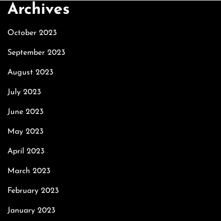
Archives
October 2023
September 2023
August 2023
July 2023
June 2023
May 2023
April 2023
March 2023
February 2023
January 2023