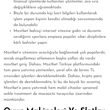
finansal işlemlerde kullanılan yöntemler, ara sıra
değişikliklere uğramaktadır.
Böyle bir durumda kişi kart bilgileri kullanılarak
işlem yapan kişinin kendisi olmadığı savunmasında
da bulunabilir.
Mostbet bahisçi internet sitesine gidin ve durante
sevdiğiniz sporlara empieza popüler siber disiplinlere
kârlı bahisler yapın.
Mostbet’e sitemizin aracılığıyla bağlanmak çok popülerdir,
ancak engellemeyi atlamanın başka yolları da vardır
mostbet giriş. Dahası, Mostbet Türkiye platformundaki
tüm para yatırma yöntemleri, yerel afin de birimi TL
cinsinden işlemleri desteklemektedir. Dahası, kripto para
işlemleri de desteklenmekte, ki bu da büyük bir avantaj.
Mostbet’e para yatırmak hem mobil cihazlar sprained
ankle treatment de masaüstü tarayıcılar üzerinden
mümkündür.