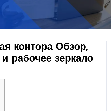
ая контора Обзор,
 и рабочее зеркало