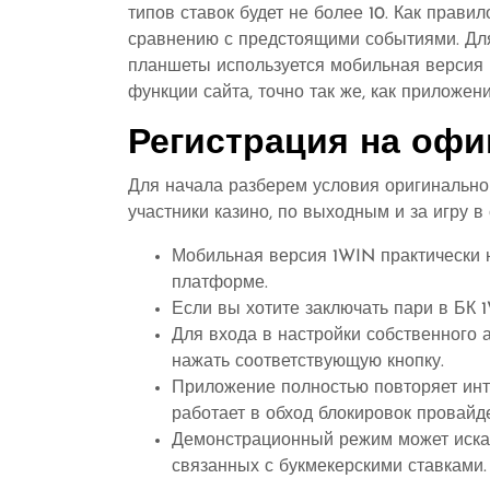
типов ставок будет не более 10. Как прави
сравнению с предстоящими событиями. Для
планшеты используется мобильная версия 
функции сайта, точно так же, как приложени
Регистрация на офи
Для начала разберем условия оригинальной
участники казино, по выходным и за игру в
Мобильная версия 1WIN практически н
платформе.
Если вы хотите заключать пари в БК 1
Для входа в настройки собственного 
нажать соответствующую кнопку.
Приложение полностью повторяет инт
работает в обход блокировок провайд
Демонстрационный режим может искаж
связанных с букмекерскими ставками.