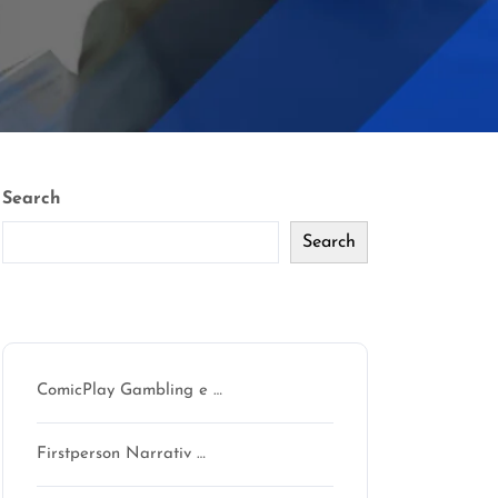
Search
Search
Recent Posts
ComicPlay Gambling e …
Firstperson Narrativ …