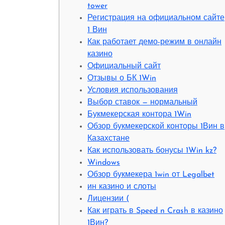
tower
Регистрация на официальном сайте
1 Вин
Как работает демо-режим в онлайн
казино
Официальный сайт
Отзывы о БК 1Win
Условия использования
Выбор ставок — нормальный
Букмекерская контора 1Win
Обзор букмекерской конторы 1Вин в
Казахстане
Как использовать бонусы 1Win kz?
Windows
Обзор букмекера 1win от Legalbet
ин казино и слоты
Лицензии (
Как играть в Speed n Crash в казино
1Вин?