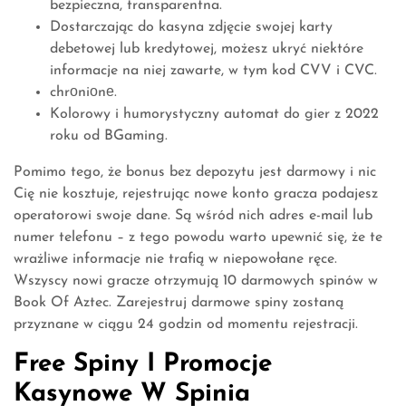
bezpieczna, transparentna.
Dostarczając do kasyna zdjęcie swojej karty
debetowej lub kredytowej, możesz ukryć niektóre
informacje na niej zawarte, w tym kod CVV i CVC.
chrоniоnе.
Kolorowy i humorystyczny automat do gier z 2022
roku od BGaming.
Pomimo tego, że bonus bez depozytu jest darmowy i nic
Cię nie kosztuje, rejestrując nowe konto gracza podajesz
operatorowi swoje dane. Są wśród nich adres e-mail lub
numer telefonu – z tego powodu warto upewnić się, że te
wrażliwe informacje nie trafią w niepowołane ręce.
Wszyscy nowi gracze otrzymują 10 darmowych spinów w
Book Of Aztec. Zarejestruj darmowe spiny zostaną
przyznane w ciągu 24 godzin od momentu rejestracji.
Free Spiny I Promocje
Kasynowe W Spinia