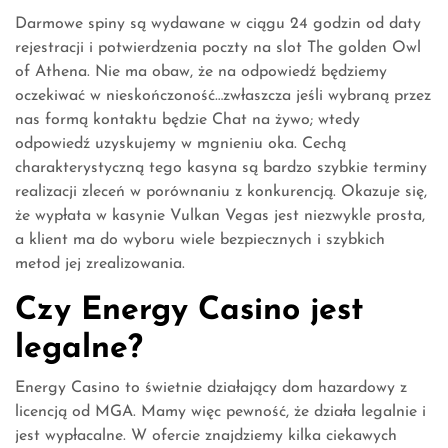
Darmowe spiny są wydawane w ciągu 24 godzin od daty
rejestracji i potwierdzenia poczty na slot The golden Owl
of Athena. Nie ma obaw, że na odpowiedź będziemy
oczekiwać w nieskończoność…zwłaszcza jeśli wybraną przez
nas formą kontaktu będzie Chat na żywo; wtedy
odpowiedź uzyskujemy w mgnieniu oka. Cechą
charakterystyczną tego kasyna są bardzo szybkie terminy
realizacji zleceń w porównaniu z konkurencją. Okazuje się,
że wypłata w kasynie Vulkan Vegas jest niezwykle prosta,
a klient ma do wyboru wiele bezpiecznych i szybkich
metod jej zrealizowania.
Czy Energy Casino jest
legalne?
Energy Casino to świetnie działający dom hazardowy z
licencją od MGA. Mamy więc pewność, że działa legalnie i
jest wypłacalne. W ofercie znajdziemy kilka ciekawych