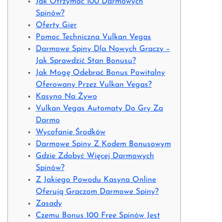
Jak Otrzymać 100 Darmowych
Spinów?
Oferty Gier
Pomoc Techniczna Vulkan Vegas
Darmowe Spiny Dla Nowych Graczy –
Jak Sprawdzić Stan Bonusu?
Jak Mogę Odebrać Bonus Powitalny
Oferowany Przez Vulkan Vegas?
Kasyno Na Żywo
Vulkan Vegas Automaty Do Gry Za
Darmo
Wycofanie Środków
Darmowe Spiny Z Kodem Bonusowym
Gdzie Zdobyć Więcej Darmowych
Spinów?
Z Jakiego Powodu Kasyna Online
Oferują Graczom Darmowe Spiny?
Zasady
Czemu Bonus 100 Free Spinów Jest