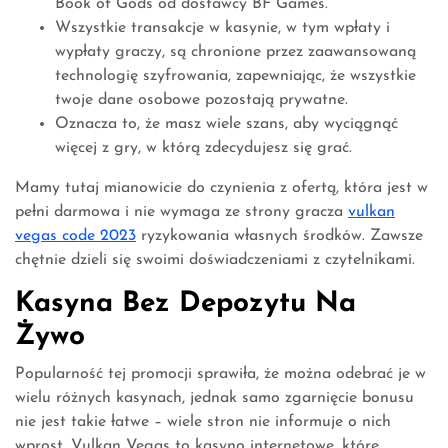
Book of Gods od dostawcy BF Games.
Wszystkie transakcje w kasynie, w tym wpłaty i
wypłaty graczy, są chronione przez zaawansowaną
technologię szyfrowania, zapewniając, że wszystkie
twoje dane osobowe pozostają prywatne.
Oznacza to, że masz wiele szans, aby wyciągnąć
więcej z gry, w którą zdecydujesz się grać.
Mamy tutaj mianowicie do czynienia z ofertą, która jest w
pełni darmowa i nie wymaga ze strony gracza
vulkan
vegas code 2023
ryzykowania własnych środków. Zawsze
chętnie dzieli się swoimi doświadczeniami z czytelnikami.
Kasyna Bez Depozytu Na
Żywo
Popularność tej promocji sprawiła, że można odebrać je w
wielu różnych kasynach, jednak samo zgarnięcie bonusu
nie jest takie łatwe – wiele stron nie informuje o nich
wprost. Vulkan Vegas to kasyno internetowe, które