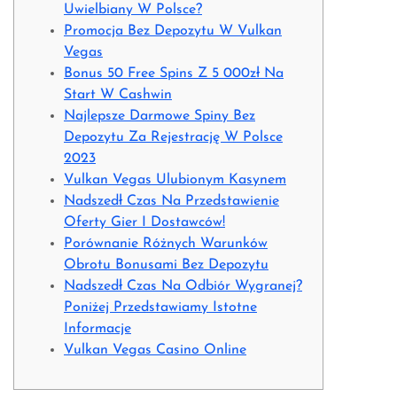
Uwielbiany W Polsce?
Promocja Bez Depozytu W Vulkan
Vegas
Bonus 50 Free Spins Z 5 000zł Na
Start W Cashwin
Najlepsze Darmowe Spiny Bez
Depozytu Za Rejestrację W Polsce
2023
Vulkan Vegas Ulubionym Kasynem
Nadszedł Czas Na Przedstawienie
Oferty Gier I Dostawców!
Porównanie Różnych Warunków
Obrotu Bonusami Bez Depozytu
Nadszedł Czas Na Odbiór Wygranej?
Poniżej Przedstawiamy Istotne
Informacje
Vulkan Vegas Casino Online