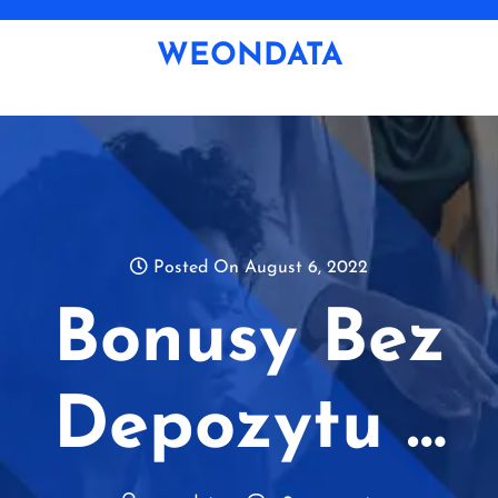
Skip
to
WEONDATA
content
Posted On August 6, 2022
Bonusy Bez
Depozytu …