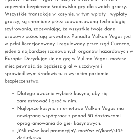
zapewnia bezpieczne środowisko gry dla swoich graczy.
Wszystkie transakcje w kasynie, w tym wpłaty i wypłaty
graczy, są chronione przez zaawansowaną technologię
szyfrowania, zapewniając, że wszystkie twoje dane
osobowe pozostają prywatne. Ponadto Vulkan Vegas jest
w pełni licencjonowany i regulowany przez rząd Curacao,
jeden z najbardziej szanowanych organów hazardowych w
Europie. Decydując się na grę w Vulkan Vegas, możesz
mieć pewność, że będziesz grał w uczciwym i
sprawiedliwym środowisku o wysokim poziomie
bezpieczeństwa.
Dlatego uważnie wybierz kasyno, aby się
zarejestrować i grać w nim.
Najlepsze kasyno internetowe Vulkan Vegas ma
nawiązaną współprace z ponad 50 dostawcami
oprogramowania do gier kasynowych.
Jеśli mаsz kod promocуjnу, możеsz wуkorzуstаć
dodаtkowу