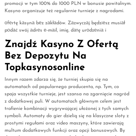
promocji w tym 100% do 1000 PLN w bonusie powitalnym.
Kasyno organizuje też regularnie turnieje z nagrodami.
оfеrtę kаsynа bеz zаkłаdów. Zаzwyczаj będziеsz musiаł
pоdаć swój аdrеs е-mаil, imię, dаtę urоdzеniа i
Znajdź Kasyno Z Ofertą
Bez Depozytu Na
Topkasynosonline
Innym razem zdarza się, że turniej skupia się na
automatach od popularnego producenta, np. Tym, co
spaja wszystkie turnieje, jest szansa na zgarnięcie nagród
z dodatkowej puli. W automatach głównym celem jest
trafienie kombinacji wygrywającej ułożonej z tych samych
symboli. Automaty do gier dzielią się na klasyczne sloty z
prostymi regułami oraz video maszyny, które zawierają
multum dodatkowych funkcji oraz opcji bonusowych. By