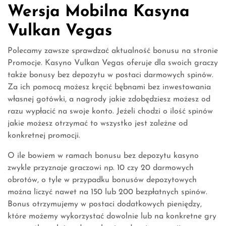
Wersja Mobilna Kasyna
Vulkan Vegas
Polecamy zawsze sprawdzać aktualność bonusu na stronie
Promocje. Kasyno Vulkan Vegas oferuje dla swoich graczy
także bonusy bez depozytu w postaci darmowych spinów.
Za ich pomocą możesz kręcić bębnami bez inwestowania
własnej gotówki, a nagrody jakie zdobędziesz możesz od
razu wypłacić na swoje konto. Jeżeli chodzi o ilość spinów
jakie możesz otrzymać to wszystko jest zależne od
konkretnej promocji.
O ile bowiem w ramach bonusu bez depozytu kasyno
zwykle przyznaje graczowi np. 10 czy 20 darmowych
obrotów, o tyle w przypadku bonusów depozytowych
można liczyć nawet na 150 lub 200 bezpłatnych spinów.
Bonus otrzymujemy w postaci dodatkowych pieniędzy,
które możemy wykorzystać dowolnie lub na konkretne gry