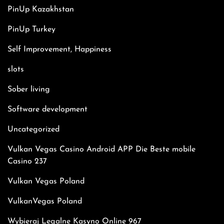
PinUp Kazakhstan
PinUp Turkey
Self Improvement, Happiness
slots
Sober living
Software development
Uncategorized
Vulkan Vegas Casino Android APP Die Beste mobile
Casino 237
Vulkan Vegas Poland
VulkanVegas Poland
Wybieraj Legalne Kasyno Online 967