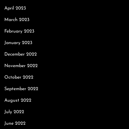
April 2023
March 2023
February 2023
January 2023
December 2022
November 2022
October 2022
September 2022
August 2022
July 2022
June 2022