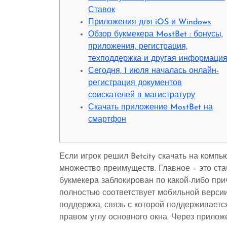
Ставок
Приложения для iOS и Windows
Обзор букмекера MostBet : бонусы,
приложения, регистрация,
техподдержка и другая информаци
Сегодня, 1 июля началась онлайн-
регистрация документов
соискателей в магистратуру
Скачать приложение MostBet на
смартфон
Если игрок решил Betcity скачать на комп
множество преимуществ. Главное – это ста
букмекера заблокирован по какой-либо при
полностью соответствует мобильной версии 
поддержка, связь с которой поддерживаетс
правом углу основного окна. Через прилож