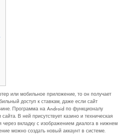
я
ьютер или мобильное приложение, то он получает
бильный доступ к ставкам, даже если сайт
чине. Программа на Android по функционалу
сайта. В ней присутствует казино и техническая
я через вкладку с изображением диалога в нижнем
ение можно создать новый аккаунт в системе.