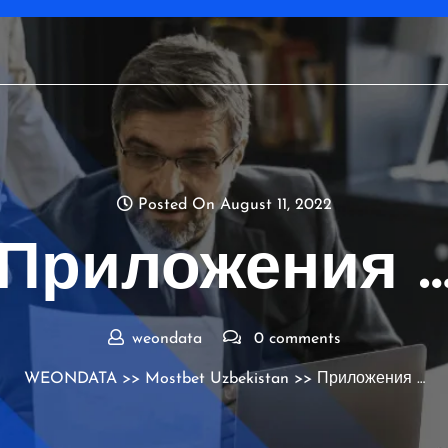
Posted On August 11, 2022
Приложения 
weondata
0 comments
WEONDATA
>>
Mostbet Uzbekistan
>> Приложения …