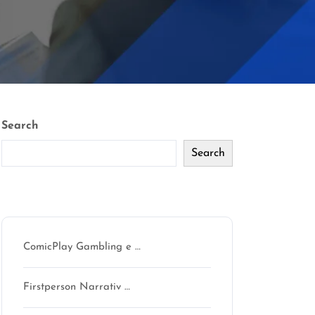
Search
Search
Recent Posts
ComicPlay Gambling e …
Firstperson Narrativ …