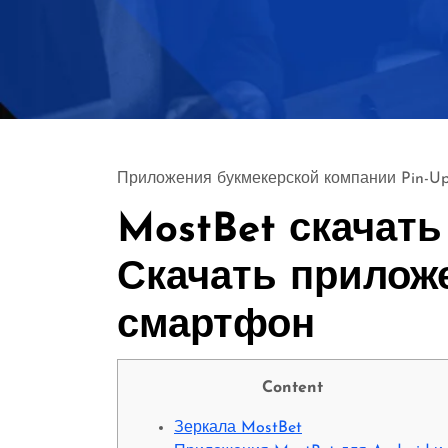
Приложения букмекерской компании Pin-U
MostBet скачать
Скачать прилож
смартфон
Content
Зеркала MostBet