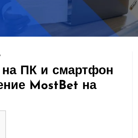
p
 на ПК и смартфон
ение MostBet на