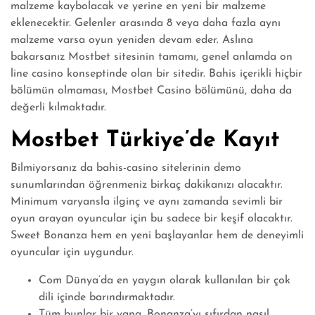
malzeme kaybolacak ve yerine en yeni bir malzeme
eklenecektir. Gelenler arasında 8 veya daha fazla aynı
malzeme varsa oyun yeniden devam eder. Aslına
bakarsanız Mostbet sitesinin tamamı, genel anlamda on
line casino konseptinde olan bir sitedir. Bahis içerikli hiçbir
bölümün olmaması, Mostbet Casino bölümünü, daha da
değerli kılmaktadır.
Mostbet Türkiye’de Kayıt
Bilmiyorsanız da bahis-casino sitelerinin demo
sunumlarından öğrenmeniz birkaç dakikanızı alacaktır.
Minimum varyansla ilginç ve aynı zamanda sevimli bir
oyun arayan oyuncular için bu sadece bir keşif olacaktır.
Sweet Bonanza hem en yeni başlayanlar hem de deneyimli
oyuncular için uygundur.
Com Dünya’da en yaygın olarak kullanılan bir çok
dili içinde barındırmaktadır.
Tüm bunlar bir yana, Bonanza’yı sıfırdan nasıl