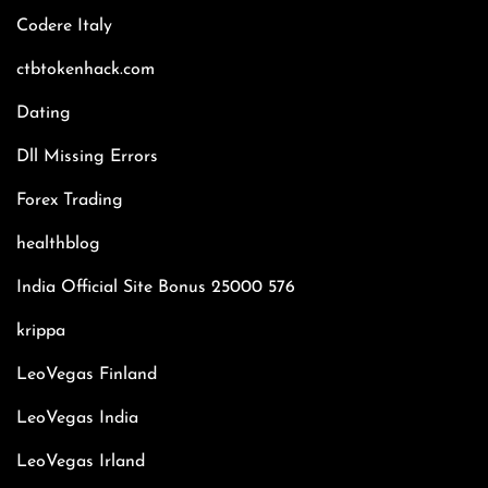
Codere Italy
ctbtokenhack.com
Dating
Dll Missing Errors
Forex Trading
healthblog
India Official Site Bonus 25000 576
krippa
LeoVegas Finland
LeoVegas India
LeoVegas Irland