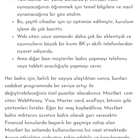
oynayacağınızı öğrenmek için temel bilgilere ve nasıl
oynanacağına bir göz atalım.
Bu, çeşitli cihazlar için iyi optimize edilmiştir, kurulum
işlemi de çok basittir.
Web sitesi uzun zamandır daha çok bir eklentiydi ve
oyuncuların büyük bir kısmı BK’yı akıllı telefonlardan
ziyaret ediyordu.
Ama diğer bazı müşteriler bahis yapmayı telefonu
veya tableti aracılığıyla yapmayı sever.
Her bahis için, belirli bir sayıya ulaştıktan sonra, bunları
sadakat programında bir seviye artışı ile
değiştirebileceğiniz özel puanlar alacaksınız. Mostbet. com
sitesi WebMoney, Visa, Master card, ecoPayz, bitcoin gibi
yöntemleri listeler. Eğer bir maç kaybedilirse, Mostbet
bahis miktarını ücretsiz bahis olarak geri verecektir.
Finansal konularda başarılı bir geçmişe sahip olan
Mostbet bu anlamda kullanıcılarına hız vaat etmektedir.
Ayrıca etkinliğin gidişatını takip edebilir ve karşılaşmada