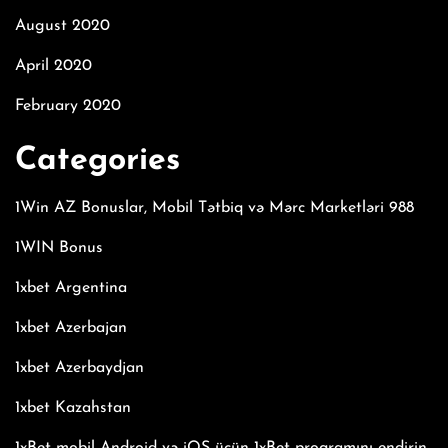
August 2020
April 2020
February 2020
Categories
1Win AZ Bonuslar, Mobil Tətbiq və Mərc Marketləri 988
1WIN Bonus
1xbet Argentina
1xbet Azerbajan
1xbet Azerbaydjan
1xbet Kazahstan