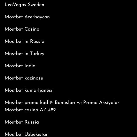
LeoVegas Sweden
Mostbet Azerbaycan
Mostbet Casino
Mostbet in Russia
Mostbet in Turkey
Mostbet India
Mostbet kazinosu
Mostbet kumarhanesi
Mostbet promo kod ᐈ Bonusları və Promo-Aksiyalar
Mostbet casino AZ 482
Mostbet Russia
Mostbet Uzbekistan