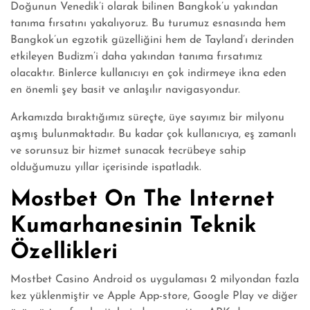
Doğunun Venedik’i olarak bilinen Bangkok’u yakından
tanıma fırsatını yakalıyoruz. Bu turumuz esnasında hem
Bangkok’un egzotik güzelliğini hem de Tayland’ı derinden
etkileyen Budizm’i daha yakından tanıma fırsatımız
olacaktır. Binlerce kullanıcıyı en çok indirmeye ikna eden
en önemli şey basit ve anlaşılır navigasyondur.
Arkamızda bıraktığımız süreçte, üye sayımız bir milyonu
aşmış bulunmaktadır. Bu kadar çok kullanıcıya, eş zamanlı
ve sorunsuz bir hizmet sunacak tecrübeye sahip
olduğumuzu yıllar içerisinde ispatladık.
Mostbet On The Internet
Kumarhanesinin Teknik
Özellikleri
Mostbet Casino Android os uygulaması 2 milyondan fazla
kez yüklenmiştir ve Apple App-store, Google Play ve diğer