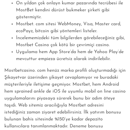
On yıldan çok onlayn kumar pazarında tecrübesi ile
MostBet kendini dürüst bukmeker şirketi gibi
göstermiştir.
Mostbet. com sitesi WebMoney, Visa, Master card,
ecoPayz, bitcoin gibi yöntemleri listeler.
İncelememizdeki tüm bilgilerden görebileceğiniz gibi,
Mostbet Casino çok kötü bir çevrimiçi casino.
Uygulama hem App Store’da hem de Yahoo Play’de
mevcuttur empieza ücretsiz olarak indirilebilir.
Mostbetcasino. com henüz marka profili oluşturmadığı için
Şikayetvar üzerinden şikayet cevaplamıyor ve buradaki
müşterileriyle iletişime geçmiyor. Mostbet, hem Android
hem sprained ankle de iOS ile uyumlu mobil on line casino
uygulamalarını piyasaya sürerek bunu bir adım öteye
taşıdı. Web sitemiz aracılığıyla Mostbet adresini
istediğiniz zaman ziyaret edebilirsiniz. İlk yatırım bonusu
bulunan bahis sitesinde %150’ye kadar depozito
kullanıcılara tanımlanmaktadır. Deneme bonusu