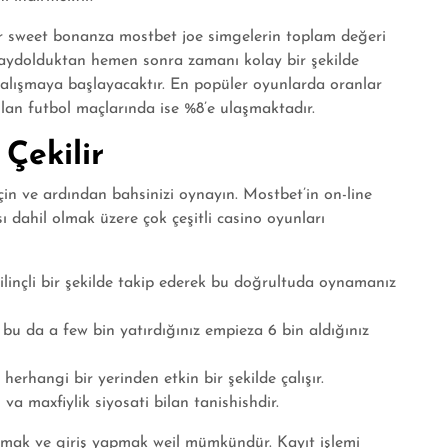
r sweet bonanza mostbet joe simgelerin toplam değeri
Kaydolduktan hemen sonra zamanı kolay bir şekilde
 çalışmaya başlayacaktır. En popüler oyunlarda oranlar
olan futbol maçlarında ise %8’e ulaşmaktadır.
Çekilir
n ve ardından bahsinizi oynayın. Mostbet’in on-line
sı dahil olmak üzere çok çeşitli casino oyunları
linçli bir şekilde takip ederek bu doğrultuda oynamanız
u da a few bin yatırdığınız empieza 6 bin aldığınız
rhangi bir yerinden etkin bir şekilde çalışır.
va maxfiylik siyosati bilan tanishishdir.
 olmak ve giriş yapmak weil mümkündür. Kayıt işlemi