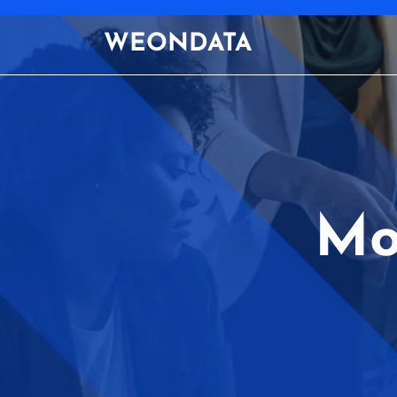
Skip
to
WEONDATA
content
Mo