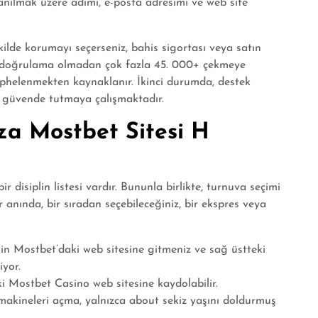
nılmak üzere adımı, e-posta adresimi ve web site
kilde korumayı seçerseniz, bahis sigortası veya satın
le doğrulama olmadan çok fazla 45. 000+ çekmeye
phelenmekten kaynaklanır. İkinci durumda, destek
ı güvende tutmaya çalışmaktadır.
a Mostbet Sitesi H
r disiplin listesi vardır. Bununla birlikte, turnuva seçimi
lar anında, bir sıradan seçebileceğiniz, bir ekspres veya
nin Mostbet’daki web sitesine gitmeniz ve sağ üstteki
yor.
i Mostbet Casino web sitesine kaydolabilir.
makineleri açma, yalnızca about sekiz yaşını doldurmuş