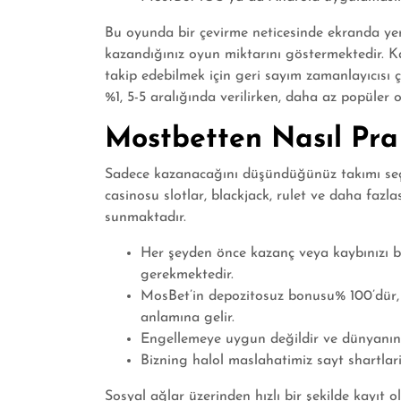
Bu oyunda bir çevirme neticesinde ekranda ye
kazandığınız oyun miktarını göstermektedir. 
takip edebilmek için geri sayım zamanlayıcısı
%1, 5-5 aralığında verilirken, daha az popüler 
Mostbetten Nasıl Pra 
Sadece kazanacağını düşündüğünüz takımı seçi
casinosu slotlar, blackjack, rulet ve daha fazla
sunmaktadır.
Her şeyden önce kazanç veya kaybınızı bi
gerekmektedir.
MosBet’in depozitosuz bonusu% 100’dür, b
anlamına gelir.
Engellemeye uygun değildir ve dünyanın he
Bizning halol maslahatimiz sayt shartlari 
Sosyal ağlar üzerinden hızlı bir şekilde kayıt