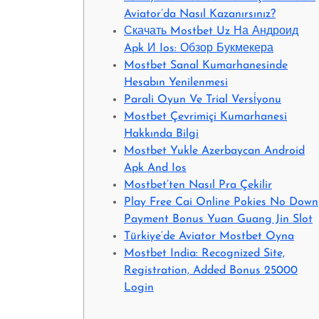
Aviator’da Nasıl Kazanırsınız?
Скачать Mostbet Uz На Андроид
Apk И Ios: Обзор Букмекера
Mostbet Sanal Kumarhanesinde
Hesabın Yenilenmesi
Parali Oyun Ve Trial Versi̇yonu
Mostbet Çevrimiçi Kumarhanesi
Hakkında Bilgi
Mostbet Yukle Azerbaycan Android
Apk And Ios
Mostbet’ten Nasıl Pra Çekilir
Play Free Cai Online Pokies No Down
Payment Bonus Yuan Guang Jin Slot
Türkiye’de Aviator Mostbet Oyna
Mostbet India: Recognized Site,
Registration, Added Bonus 25000
Login