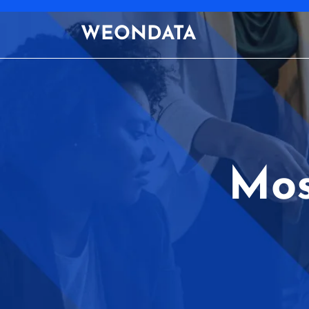
Skip
to
WEONDATA
content
Mos