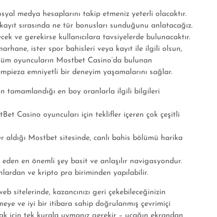
yal medya hesaplarını takip etmeniz yeterli olacaktır.
 kayıt sırasında ne tür bonusları sunduğunu anlatacağız.
cek ve gerekirse kullanıcılara tavsiyelerde bulunacaktır.
hane, ister spor bahisleri veya kayıt ile ilgili olsun,
, tüm oyuncuların Mostbet Casino’da bulunan
mpieza emniyetli bir deneyim yaşamalarını sağlar.
 tamamlandığı en boy oranlarla ilgili bilgileri
 Casino oyuncuları için teklifler içeren çok çeşitli
er aldığı Mostbet sitesinde, canlı bahis bölümü harika
a eden en önemli şey basit ve anlaşılır navigasyondur.
lardan ve kripto pra biriminden yapılabilir.
b sitelerinde, kazancınızı geri çekebileceğinizin
eye ve iyi bir itibara sahip doğrulanmış çevrimiçi
ak için tek kurala uymanız gerekir – uçağın ekrandan