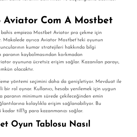
o Aviator Com A Mostbet
tik bahis empieza Mostbet Aviator pra çekme için
lir. Makalede ayrıca Aviator Mostbet’teki oyunun
yuncularının kumar stratejileri hakkında bilgi
için paranın kaybolmasından korkmadan
iator oyununa ücretsiz erişim sağlar. Kazanılan parayı,
mkün olacaktır.
ödeme yöntemi seçimini daha da genişletiyor. Mevduat ile
i bir rol oynar. Kullanıcı, hesabı yenilemek için uygun
ra paranın minimum sürede çekileceğinden emin
lantılarına kolaylıkla erişim sağlanabiliyor. Bu
si kadar till?g para kazanmanızı sağlar.
bet Oyun Tablosu Nasıl