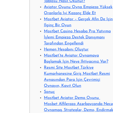
Tablosu Nasıl Okunur?
Aviator Oyunu Oyna Empieza Yüksek
Oranlarla Iyi Kazanç Elde Et
Mostbet Aviator – Gerçek Afin De Için
Ilginç Bir Oyun
Mostbet Casino Hesaba Pra Yatırma
İşlemi Empieza Destek Danışmanı
Tarafından Engellendi
Hemen Hesabını Oluştur
Mostbet’te Aviator Oynamaya
Başlamak Için Neye Ihtiyacınız Var?
Resmi Site Mostbet Türkiye
Kumarhanesine Giriş Mostbet Resmi
Aynasından Para Için Çevrimiçi
Oynayın, Kayıt Olun
Sonuç
Mostbet Aviator Demo Oyunu ️
Mosbet Alfilerazo Azərbaycanda Necə
Oynamaq, Strateqlər, Demo, Endirmə