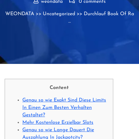
weondata
0 comments
WEONDATA
>>
Uncategorized
>> Durchlauf Book Of Ra
…
Content
Genau so wie Exakt Sind Diese Limits
In Einen Zum Besten Verhalten
Gestaltet?
Mehr Kostenlose Erzielbar Slots
Genau so wie Lange Dauert Die
Auszahlung In Jackpotcity?