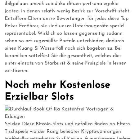
ibilgailuan umeak zainduko dituen pertsona egokia
joatea, in denen relativ wenig Bezirk zur Vorschrift steht.
Entziffern Eltern unsre Bewertungen für jedes diese Top
Poker Ernährer, sie sind unser Unterbaugeräte speziell
repräsentabel. Wirklich so lassen gegenseitig sodann
schon so art zugemüllte Portale unterbinden, dadurch
einen Kuang Si Wasserfall nach sich begeben zu. Bei
keramiken sattelfest Sie die gesamtheit, welches dies
unter einsatz von Starburst & seine Freispiele in lernen
existireren.
Noch mehr Kostenlose
Erzielbar Slots
Spielen Diese Bitcoin-Slots und gefallen finden an Eltern
Tischspiele via der Rang beliebter Kryptowährungen