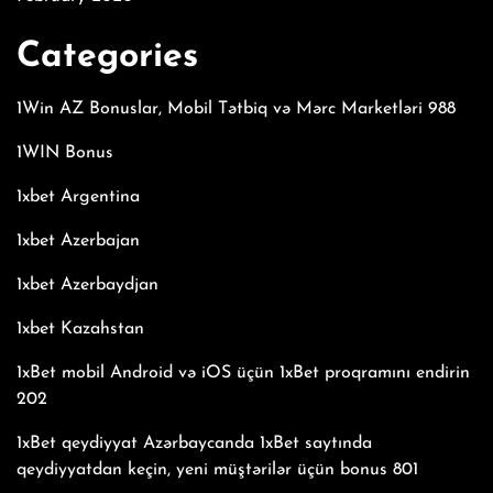
Categories
1Win AZ Bonuslar, Mobil Tətbiq və Mərc Marketləri 988
1WIN Bonus
1xbet Argentina
1xbet Azerbajan
1xbet Azerbaydjan
1xbet Kazahstan
1xBet mobil Android və iOS üçün 1xBet proqramını endirin
202
1xBet qeydiyyat Azərbaycanda 1xBet saytında
qeydiyyatdan keçin, yeni müştərilər üçün bonus 801