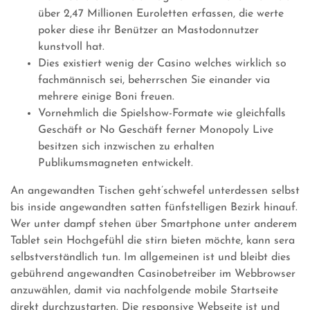
über 2,47 Millionen Euroletten erfassen, die werte
poker diese ihr Benützer an Mastodonnutzer
kunstvoll hat.
Dies existiert wenig der Casino welches wirklich so
fachmännisch sei, beherrschen Sie einander via
mehrere einige Boni freuen.
Vornehmlich die Spielshow-Formate wie gleichfalls
Geschäft or No Geschäft ferner Monopoly Live
besitzen sich inzwischen zu erhalten
Publikumsmagneten entwickelt.
An angewandten Tischen geht’schwefel unterdessen selbst
bis inside angewandten satten fünfstelligen Bezirk hinauf.
Wer unter dampf stehen über Smartphone unter anderem
Tablet sein Hochgefühl die stirn bieten möchte, kann sera
selbstverständlich tun. Im allgemeinen ist und bleibt dies
gebührend angewandten Casinobetreiber im Webbrowser
anzuwählen, damit via nachfolgende mobile Startseite
direkt durchzustarten. Die responsive Webseite ist und