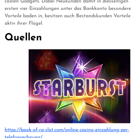
coolen Gadgets. Dabei Neukunden damit in diesseitigen
ersten vier Einzahlungen unter das Bankkonto besondere
Vorteile baden in, besitzen auch Bestandskunden Vorteile
aktiv ihrer Flügel.
Quellen
https://book-of-ra-slot.com/online-casino-einzahlung-per-
telefonrechnung/