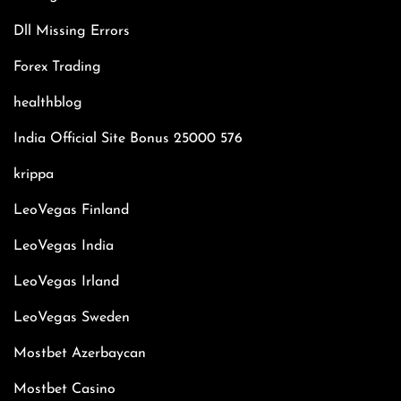
Dll Missing Errors
Forex Trading
healthblog
India Official Site Bonus 25000 576
krippa
LeoVegas Finland
LeoVegas India
LeoVegas Irland
LeoVegas Sweden
Mostbet Azerbaycan
Mostbet Casino