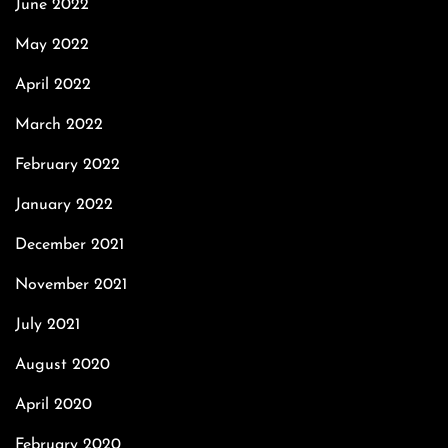
June 2022
May 2022
April 2022
March 2022
February 2022
January 2022
December 2021
November 2021
July 2021
August 2020
April 2020
February 2020