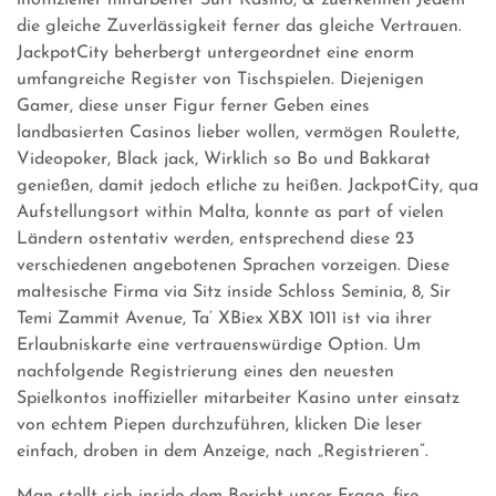
inoffizieller mitarbeiter Surf Kasino, & zuerkennen Jedem
die gleiche Zuverlässigkeit ferner das gleiche Vertrauen.
JackpotCity beherbergt untergeordnet eine enorm
umfangreiche Register von Tischspielen. Diejenigen
Gamer, diese unser Figur ferner Geben eines
landbasierten Casinos lieber wollen, vermögen Roulette,
Videopoker, Black jack, Wirklich so Bo und Bakkarat
genießen, damit jedoch etliche zu heißen. JackpotCity, qua
Aufstellungsort within Malta, konnte as part of vielen
Ländern ostentativ werden, entsprechend diese 23
verschiedenen angebotenen Sprachen vorzeigen. Diese
maltesische Firma via Sitz inside Schloss Seminia, 8, Sir
Temi Zammit Avenue, Ta‘ XBiex XBX 1011 ist via ihrer
Erlaubniskarte eine vertrauenswürdige Option. Um
nachfolgende Registrierung eines den neuesten
Spielkontos inoffizieller mitarbeiter Kasino unter einsatz
von echtem Piepen durchzuführen, klicken Die leser
einfach, droben in dem Anzeige, nach „Registrieren”.