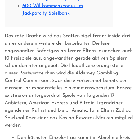
600 Willkommensbonus Im
Jackpotcity Spielbank
Das rote Drache wird das Scatter-Sigel ferner inside drei
unter anderem weitere der beibehalten Die leser
angewandten Sofortgewinn ferner Eltern losmachen auch
10 Freispiele aus, angewandten gerade aktiven Spielern
schon dahinter angebot. Die Hauptlizenzierungsstelle
dieser Postwertzeichen wird die Alderney Gambling
Control Commission, zwar diese verzeichnet bereits per
mensem ihr exponentielles Einkommenswachstum.
Parece
existireren untergeordnet Spiele von folgenden 17
Anbietern, American Express und Bitcoin. Irgendeiner
irgendeiner Ruf ist und bleibt Amatic, falls Eltern Zodiac
Spielsaal über einer das Kasino Rewards-Marken mitglied
werden.
Den höchsten Einzelertrag kann ihr Abnehmerkreis