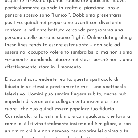
acquisire stressato quando soddisfare qualcuno nuovo,
particolarmente quando in realtà ci piacciono loro e
pensare spesso sono “l’unico “. Dobbiamo presentarsi
positivo, quindi noi prepariamo avanti con divertente
contorni e brillante battute cercando programma una
persona quelle persone siamo “fighi”. Online dating along
these lines tends to essere estenuante – non solo ad
essere noi occupato volere to sembra bello, ma non siamo
veramente prendendo piacere noi stessi perché non siamo
effettivamente stare in il momento.
E scopri il sorprendente realtà: questo spettacolo di
fiducia in se stessi è precisamente che – uno spettacolo
televisivo. Uomini può sentire fingere subito, anche può
impedirti di veramente collegamento insieme al suo
cuore… che può quindi essere popolare tuo fiducia.
Consideralo: lo faresti link more con qualcuno che lavora
come lei è lei vita totalmente insieme ed è migliore, o con
un amico chi è e non nervoso per scoprire lei anima a te