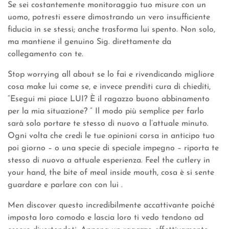
Se sei costantemente monitoraggio tuo misure con un
uomo, potresti essere dimostrando un vero insufficiente
fiducia in se stessi; anche trasforma lui spento. Non solo,
ma mantiene il genuino Sig. direttamente da
collegamento con te.
Stop worrying all about se lo fai e rivendicando migliore
cosa make lui come se, e invece prenditi cura di chiediti,
“Esegui mi piace LUI? È il ragazzo buono abbinamento
per la mia situazione? ” Il modo più semplice per farlo
sarà solo portare te stesso di nuovo a l’attuale minuto.
Ogni volta che credi le tue opinioni corsa in anticipo tuo
poi giorno – o una specie di speciale impegno – riporta te
stesso di nuovo a attuale esperienza. Feel the cutlery in
your hand, the bite of meal inside mouth, cosa è si sente
guardare e parlare con con lui .
Men discover questo incredibilmente accattivante poiché
imposta loro comodo e lascia loro ti vedo tendono ad