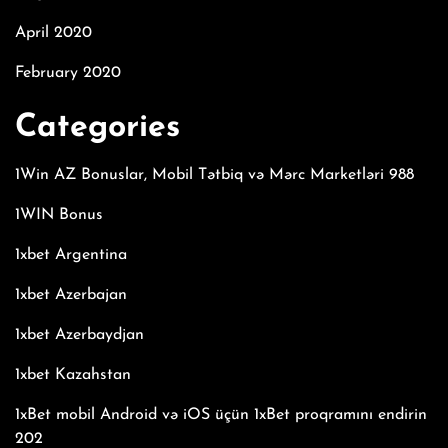
April 2020
February 2020
Categories
1Win AZ Bonuslar, Mobil Tətbiq və Mərc Marketləri 988
1WIN Bonus
1xbet Argentina
1xbet Azerbajan
1xbet Azerbaydjan
1xbet Kazahstan
1xBet mobil Android və iOS üçün 1xBet proqramını endirin
202