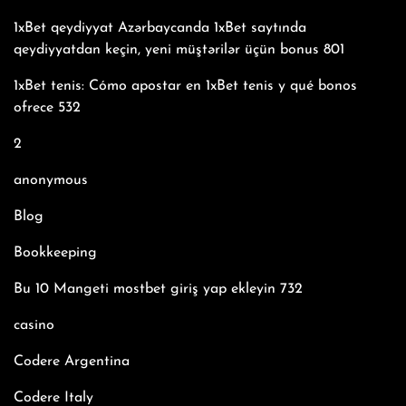
1xBet qeydiyyat Azərbaycanda 1xBet saytında
qeydiyyatdan keçin, yeni müştərilər üçün bonus 801
1xBet tenis: Cómo apostar en 1xBet tenis y qué bonos
ofrece 532
2
anonymous
Blog
Bookkeeping
Bu 10 Mangeti mostbet giriş yap ekleyin 732
casino
Codere Argentina
Codere Italy