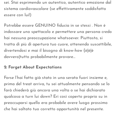
sei. Stai esprimendo un autentico, autentico emozione dal
sistema cardiovascolare (se effettivamente soddisfatto
essere con lui!)
Potrebbe essere GENUINO fiducia in se stessi . Non è
indossare uno spettacolo e permettere una persona credo
hai nessuna preoccupazione whatsoever. Piuttosto, si
tratta di più di apertura tuo cuore, ottenendo suscettibile,
divertendosi e mai il bisogno di know-how {è|è|è
davvero|tutto probabilmente provare…
2: Forget About Expectations
Forse l’hai fatto già stato in una serata fuori insieme e,
prima del treat arriva, tu sei attualmente pensando se lo
farà chiederà giù ancora una volta o se hai dichiarato
qualcosa a turn lui down? Eri così coperto proprio su in
preoccuparsi quello era probabile avere luogo prossimo
che hai saltato tuo corretto opportunità nel presente.