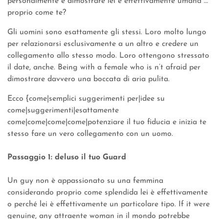
personalmente e dimostrare lei è effettivamente umana …
proprio come te?
Gli uomini sono esattamente gli stessi. Loro molto lungo
per relazionarsi esclusivamente a un altro e credere un
collegamento allo stesso modo. Loro ottengono stressato
il date, anche. Being with a female who is n’t afraid per
dimostrare davvero una boccata di aria pulita.
Ecco {come|semplici suggerimenti per|idee su
come|suggerimenti|esattamente
come|come|come|come|potenziare il tuo fiducia e inizia te
stesso fare un vero collegamento con un uomo.
Passaggio 1: deluso il tuo Guard
Un guy non è appassionato su una femmina
considerando proprio come splendida lei è effettivamente
o perché lei è effettivamente un particolare tipo. If it were
genuine, any attraente woman in il mondo potrebbe