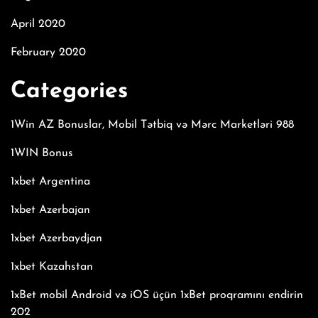
April 2020
February 2020
Categories
1Win AZ Bonuslar, Mobil Tətbiq və Mərc Marketləri 988
1WIN Bonus
1xbet Argentina
1xbet Azerbajan
1xbet Azerbaydjan
1xbet Kazahstan
1xBet mobil Android və iOS üçün 1xBet proqramını endirin
202