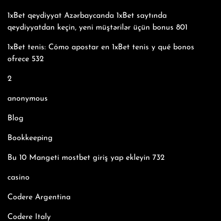
1xBet qeydiyyat Azərbaycanda 1xBet saytında
qeydiyyatdan keçin, yeni müştərilər üçün bonus 801
1xBet tenis: Cómo apostar en 1xBet tenis y qué bonos
ofrece 532
2
anonymous
Blog
Bookkeeping
Bu 10 Mangeti mostbet giriş yap ekleyin 732
casino
Codere Argentina
Codere Italy