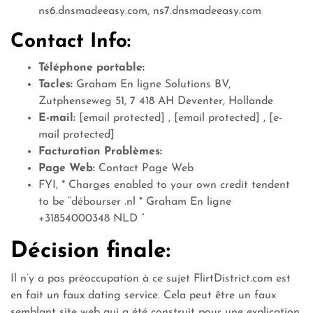
ns6.dnsmadeeasy.com, ns7.dnsmadeeasy.com
Contact Info:
Téléphone portable:
Tacles:
Graham En ligne Solutions BV,
Zutphenseweg 51, 7 418 AH Deventer, Hollande
E-mail:
[email protected]
,
[email protected]
,
[e-
mail protected]
Facturation Problèmes:
Page Web:
Contact Page Web
FYI, * Charges enabled to your own credit tendent
to be “débourser .nl * Graham En ligne
+31854000348 NLD ”
Décision finale:
Il n’y a pas préoccupation à ce sujet FlirtDistrict.com est
en fait un faux dating service. Cela peut être un faux
semblant site web qui a été construit pour une explication