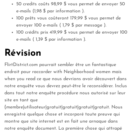
50 credits coûts 98,99 $
vous permet de envoyer
50
e-mails (1,98 $
par information
).
100 prêts vous coûteront 179,99 $
vous permet de
envoyer
100 e-mails (
1,79 $ par message
).
100 crédits prix 419,99 $
vous permet de envoyer
100
e-mails (
1,39 $ par information
).
Révision
FlirtDistrict.com pourrait sembler être un fantastique
endroit pour raccorder with Neighborhood women mais
when you read ce que nous devrions avoir découvert dans
notre enquête vous devrez peut-être le reconsidérer. Inclus
dans tout notre enquête procédure nous autorisé sur leur
site en tant que
{membre|utilisateur|gratuit|gratuit|gratuit|gratuit. Nous
enregistré quelque chose et incorporé toute preuve qui
montre que site internet est en fait une arnaque dans
notre enquête document. La première chose qui attrapé