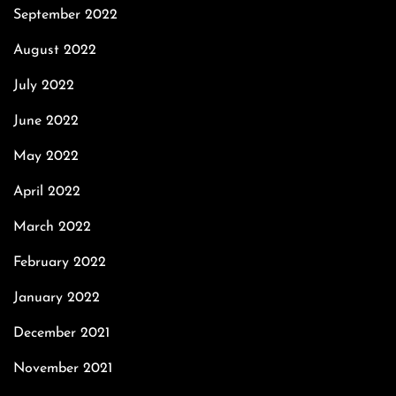
September 2022
August 2022
July 2022
June 2022
May 2022
April 2022
March 2022
February 2022
January 2022
December 2021
November 2021