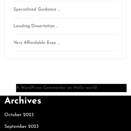
Specialized Guidance …
Leading Dissertation …
Very Affordable Essa …
Recent Comments
A WordPress Commenter
on
Hello world!
Archives
October 2023
September 2023