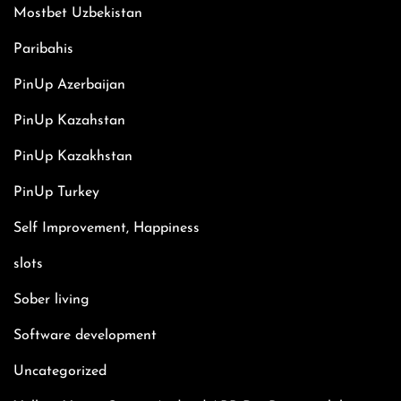
Mostbet Uzbekistan
Paribahis
PinUp Azerbaijan
PinUp Kazahstan
PinUp Kazakhstan
PinUp Turkey
Self Improvement, Happiness
slots
Sober living
Software development
Uncategorized