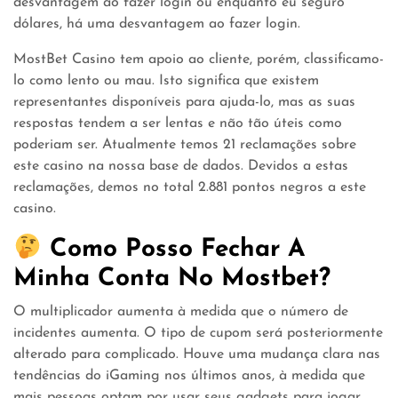
desvantagem ao fazer login ou enquanto eu seguro
dólares, há uma desvantagem ao fazer login.
MostBet Casino tem apoio ao cliente, porém, classificamo-
lo como lento ou mau. Isto significa que existem
representantes disponíveis para ajuda-lo, mas as suas
respostas tendem a ser lentas e não tão úteis como
poderiam ser. Atualmente temos 21 reclamações sobre
este casino na nossa base de dados. Devidos a estas
reclamações, demos no total 2.881 pontos negros a este
casino.
Como Posso Fechar A
Minha Conta No Mostbet?
O multiplicador aumenta à medida que o número de
incidentes aumenta. O tipo de cupom será posteriormente
alterado para complicado. Houve uma mudança clara nas
tendências do iGaming nos últimos anos, à medida que
mais pessoas optam por usar seus gadgets para jogar