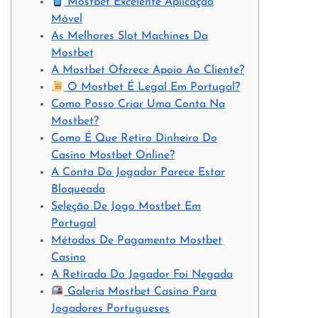
Mostbet Excelente Aplicação
Móvel
As Melhores Slot Machines Da
Mostbet
A Mostbet Oferece Apoio Ao Cliente?
O Mostbet É Legal Em Portugal?
Como Posso Criar Uma Conta Na
Mostbet?
Como É Que Retiro Dinheiro Do
Casino Mostbet Online?
A Conta Do Jogador Parece Estar
Bloqueada
Seleção De Jogo Mostbet Em
Portugal
Métodos De Pagamento Mostbet
Casino
A Retirada Do Jogador Foi Negada
Galeria Mostbet Casino Para
Jogadores Portugueses