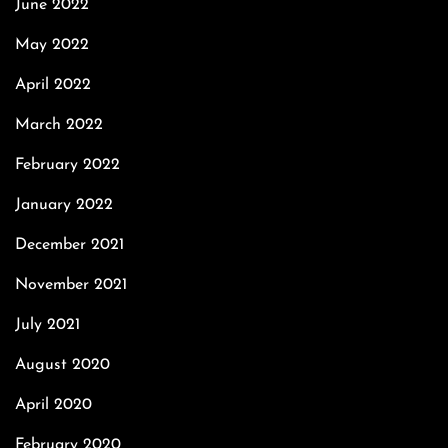
June 2022
May 2022
April 2022
March 2022
February 2022
January 2022
December 2021
November 2021
July 2021
August 2020
April 2020
February 2020