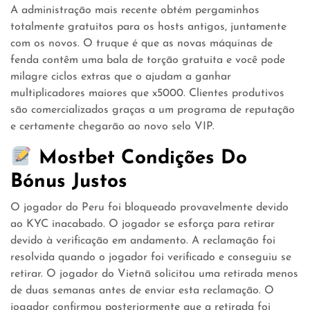
A administração mais recente obtém pergaminhos
totalmente gratuitos para os hosts antigos, juntamente
com os novos. O truque é que as novas máquinas de
fenda contêm uma bala de torção gratuita e você pode
milagre ciclos extras que o ajudam a ganhar
multiplicadores maiores que x5000. Clientes produtivos
são comercializados graças a um programa de reputação
e certamente chegarão ao novo selo VIP.
Mostbet Condições Do
Bónus Justos
O jogador do Peru foi bloqueado provavelmente devido
ao KYC inacabado. O jogador se esforça para retirar
devido à verificação em andamento. A reclamação foi
resolvida quando o jogador foi verificado e conseguiu se
retirar. O jogador do Vietnã solicitou uma retirada menos
de duas semanas antes de enviar esta reclamação. O
jogador confirmou posteriormente que a retirada foi