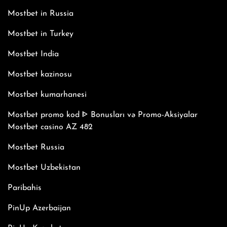
Mostbet in Russia
Mostbet in Turkey
Mostbet India
Mostbet kazinosu
Mostbet kumarhanesi
Mostbet promo kod ᐈ Bonusları və Promo-Aksiyalar
Mostbet casino AZ 482
Mostbet Russia
Mostbet Uzbekistan
Paribahis
PinUp Azerbaijan