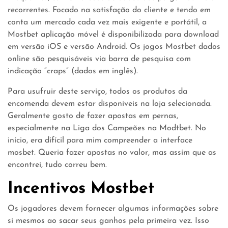
recorrentes. Focado na satisfação do cliente e tendo em
conta um mercado cada vez mais exigente e portátil, a
Mostbet aplicação móvel é disponibilizada para download
em versão iOS e versão Android. Os jogos Mostbet dados
online são pesquisáveis via barra de pesquisa com
indicação “craps” (dados em inglês).
Para usufruir deste serviço, todos os produtos da
encomenda devem estar disponiveis na loja selecionada.
Geralmente gosto de fazer apostas em pernas,
especialmente na Liga dos Campeões na Modtbet. No
início, era difícil para mim compreender a interface
mosbet. Queria fazer apostas no valor, mas assim que as
encontrei, tudo correu bem.
Incentivos Mostbet
Os jogadores devem fornecer algumas informações sobre
si mesmos ao sacar seus ganhos pela primeira vez. Isso