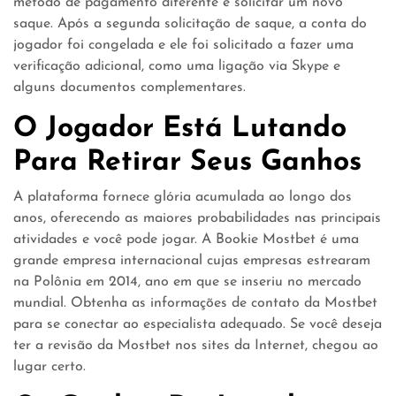
método de pagamento diferente e solicitar um novo
saque. Após a segunda solicitação de saque, a conta do
jogador foi congelada e ele foi solicitado a fazer uma
verificação adicional, como uma ligação via Skype e
alguns documentos complementares.
O Jogador Está Lutando
Para Retirar Seus Ganhos
A plataforma fornece glória acumulada ao longo dos
anos, oferecendo as maiores probabilidades nas principais
atividades e você pode jogar. A Bookie Mostbet é uma
grande empresa internacional cujas empresas estrearam
na Polônia em 2014, ano em que se inseriu no mercado
mundial. Obtenha as informações de contato da Mostbet
para se conectar ao especialista adequado. Se você deseja
ter a revisão da Mostbet nos sites da Internet, chegou ao
lugar certo.