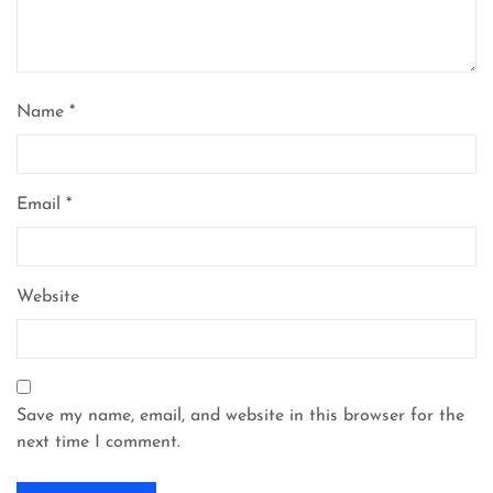
Name
*
Email
*
Website
Save my name, email, and website in this browser for the
next time I comment.