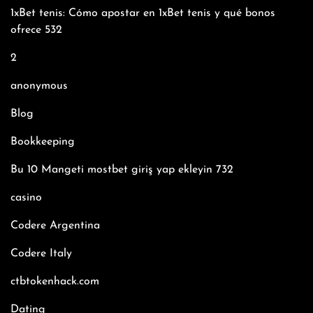
1xBet tenis: Cómo apostar en 1xBet tenis y qué bonos
ofrece 532
2
anonymous
Blog
Bookkeeping
Bu 10 Mangeti mostbet giriş yap ekleyin 732
casino
Codere Argentina
Codere Italy
ctbtokenhack.com
Dating