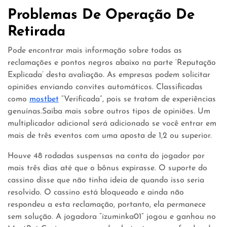
Problemas De Operação De
Retirada
Pode encontrar mais informação sobre todas as
reclamações e pontos negros abaixo na parte ‘Reputação
Explicada’ desta avaliação. As empresas podem solicitar
opiniões enviando convites automáticos. Classificadas
como
mostbet
“Verificada”, pois se tratam de experiências
genuínas.Saiba mais sobre outros tipos de opiniões. Um
multiplicador adicional será adicionado se você entrar em
mais de três eventos com uma aposta de 1,2 ou superior.
Houve 48 rodadas suspensas na conta do jogador por
mais três dias até que o bônus expirasse. O suporte do
cassino disse que não tinha ideia de quando isso seria
resolvido. O cassino está bloqueado e ainda não
respondeu a esta reclamação, portanto, ela permanece
sem solução. A jogadora “izuminka01” jogou e ganhou no