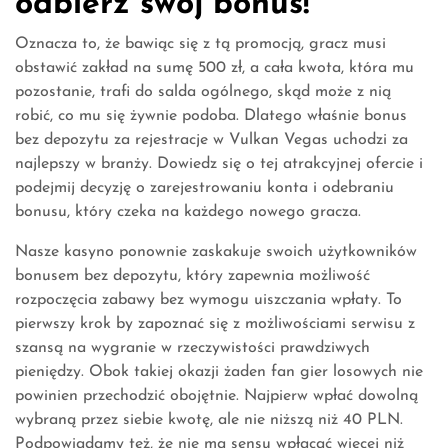
odbierz swój bonus!
Oznacza to, że bawiąc się z tą promocją, gracz musi
obstawić zakład na sumę 500 zł, a cała kwota, która mu
pozostanie, trafi do salda ogólnego, skąd może z nią
robić, co mu się żywnie podoba. Dlatego właśnie bonus
bez depozytu za rejestracje w Vulkan Vegas uchodzi za
najlepszy w branży. Dowiedz się o tej atrakcyjnej ofercie i
podejmij decyzję o zarejestrowaniu konta i odebraniu
bonusu, który czeka na każdego nowego gracza.
Nasze kasyno ponownie zaskakuje swoich użytkowników
bonusem bez depozytu, który zapewnia możliwość
rozpoczęcia zabawy bez wymogu uiszczania wpłaty. To
pierwszy krok by zapoznać się z możliwościami serwisu z
szansą na wygranie w rzeczywistości prawdziwych
pieniędzy. Obok takiej okazji żaden fan gier losowych nie
powinien przechodzić obojętnie. Najpierw wpłać dowolną
wybraną przez siebie kwotę, ale nie niższą niż 40 PLN.
Podpowiadamy też, że nie ma sensu wpłacać więcej niż