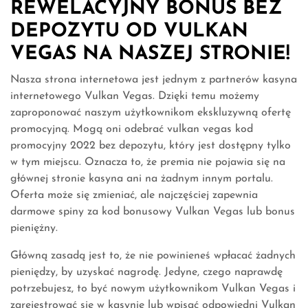
REWELACYJNY BONUS BEZ
DEPOZYTU OD VULKAN
VEGAS NA NASZEJ STRONIE!
Nasza strona internetowa jest jednym z partnerów kasyna
internetowego Vulkan Vegas. Dzięki temu możemy
zaproponować naszym użytkownikom ekskluzywną ofertę
promocyjną. Mogą oni odebrać vulkan vegas kod
promocyjny 2022 bez depozytu, który jest dostępny tylko
w tym miejscu. Oznacza to, że premia nie pojawia się na
głównej stronie kasyna ani na żadnym innym portalu.
Oferta może się zmieniać, ale najczęściej zapewnia
darmowe spiny za kod bonusowy Vulkan Vegas lub bonus
pieniężny.
Główną zasadą jest to, że nie powinieneś wpłacać żadnych
pieniędzy, by uzyskać nagrodę. Jedyne, czego naprawdę
potrzebujesz, to być nowym użytkownikom Vulkan Vegas i
zarejestrować się w kasynie lub wpisać odpowiedni Vulkan