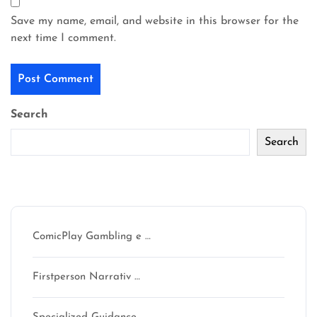
Save my name, email, and website in this browser for the
next time I comment.
Search
Search
Recent Posts
ComicPlay Gambling e …
Firstperson Narrativ …