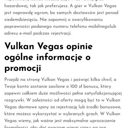
hazardowej, tak jak preferujesz. A gier w Vulkan Vegas
jest naprawdę ogrom, bo samych dostawców jest ponad
siedemdziesięciu. Nie zapomnij o zweryfikowaniu
poprawności podanego numeru telefonu mobilnegolub
adresu e-mail podczas rejestracji.
Vulkan Vegas opinie
ogólne informacje o
promocji
Przejdź na stronę Vulkan Vegas i poświęć kilka chwil, a
Twoje konto zostanie zasilone o 100 zł bonusu, który
zapewni całkiem duże możliwości pełne satysfakcjonującej
rozgrywki. W zależności od oferty mogą być to w Vulkan
Vegas darmowe spiny za rejestrację lub środki bonusowe,
które możesz wykorzystać w wybranych grach. W Vulkan
Vegas wiemy, jak ważne jest maksymalne uproszczenie
formalności, aby dać graczom więcej czasu na grę.