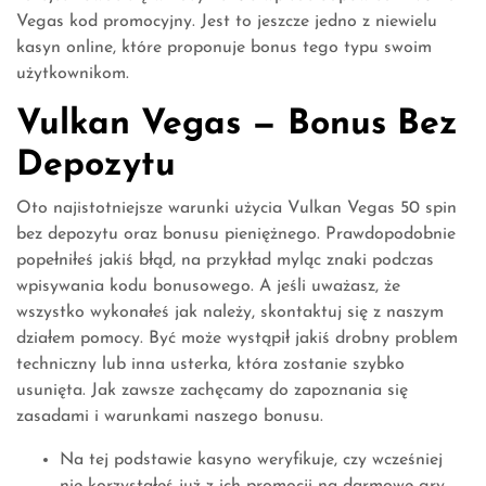
Vegas kod promocyjny. Jest to jeszcze jedno z niewielu
kasyn online, które proponuje bonus tego typu swoim
użytkownikom.
Vulkan Vegas — Bonus Bez
Depozytu
Oto najistotniejsze warunki użycia Vulkan Vegas 50 spin
bez depozytu oraz bonusu pieniężnego. Prawdopodobnie
popełniłeś jakiś błąd, na przykład myląc znaki podczas
wpisywania kodu bonusowego. A jeśli uważasz, że
wszystko wykonałeś jak należy, skontaktuj się z naszym
działem pomocy. Być może wystąpił jakiś drobny problem
techniczny lub inna usterka, która zostanie szybko
usunięta. Jak zawsze zachęcamy do zapoznania się
zasadami i warunkami naszego bonusu.
Na tej podstawie kasyno weryfikuje, czy wcześniej