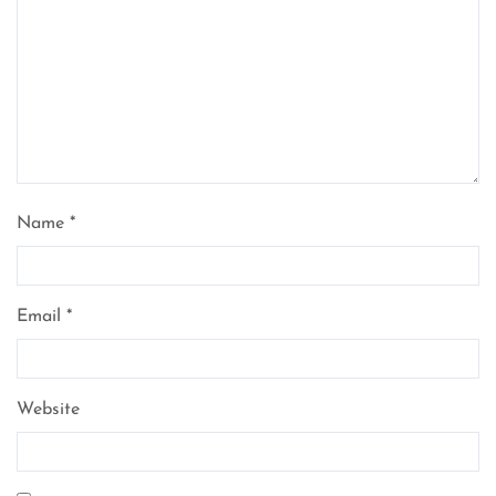
Name
*
Email
*
Website