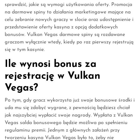
sprawdzić, jakie są wymogi użytkowania oferty. Promocja
na darmowe spiny to działania marketingowe mające na
celu zebranie nowych graczy w slocie oraz udostępnienie i
przedstawienie oferty kasyna z opcją dodatkowych
bonusów. Vulkan Vegas darmowe spiny są rozdawane
graczom wyłącznie wtedy, kiedy po raz pierwszy rejestrują
się w tym kasynie.
Ile wynosi bonus za
rejestrację w Vulkan
Vegas?
Po tym, gdy gracz wykorzysta już swoje bonusowe środki i
uda mu się zdobyć wygrane, z pewnością będziesz chciał
jak najszybciej wypłacić swoje nagrody. Wypłata z Vulkan
Vegas salda bonusowego będzie możliwa po spełnieniu
regulaminu premii. Jednym z głównych założeń przy
tworzeniu kasyna Vulkan Vegas było to, żeby nie