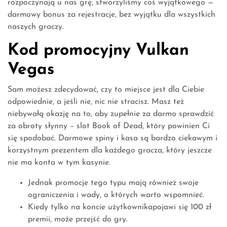
rozpoczynają u nas grę, stworzyliśmy coś wyjątkowego —
darmowy bonus za rejestracje, bez wyjątku dla wszystkich
naszych graczy.
Kod promocyjny Vulkan
Vegas
Sam możesz zdecydować, czy to miejsce jest dla Ciebie
odpowiednie, a jeśli nie, nic nie stracisz. Masz też
niebywałą okazję na to, aby zupełnie za darmo sprawdzić
za obroty słynny – slot Book of Dead, który powinien Ci
się spodobać. Darmowe spiny i kasa są bardzo ciekawym i
korzystnym prezentem dla każdego gracza, który jeszcze
nie ma konta w tym kasynie.
Jednak promocje tego typu mają również swoje
ograniczenia i wady, o których warto wspomnieć.
Kiedy tylko na koncie użytkownikapojawi się 100 zł
premii, może przejść do gry.