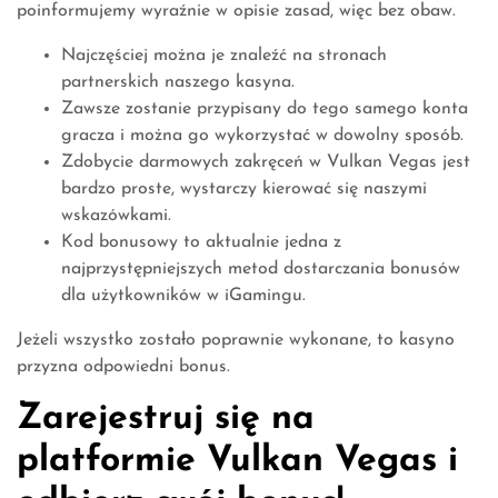
poinformujemy wyraźnie w opisie zasad, więc bez obaw.
Najczęściej można je znaleźć na stronach
partnerskich naszego kasyna.
Zawsze zostanie przypisany do tego samego konta
gracza i można go wykorzystać w dowolny sposób.
Zdobycie darmowych zakręceń w Vulkan Vegas jest
bardzo proste, wystarczy kierować się naszymi
wskazówkami.
Kod bonusowy to aktualnie jedna z
najprzystępniejszych metod dostarczania bonusów
dla użytkowników w iGamingu.
Jeżeli wszystko zostało poprawnie wykonane, to kasyno
przyzna odpowiedni bonus.
Zarejestruj się na
platformie Vulkan Vegas i