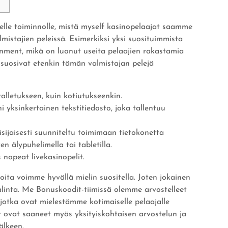
iselle toiminnolle, mistä myself kasinopelaajat saamme
stajien peleissä. Esimerkiksi yksi suosituimmista
inment, mikä on luonut useita pelaajien rakastamia
t suosivat etenkin tämän valmistajan pelejä
alletukseen, kuin kotiutukseenkin.
 yksinkertainen tekstitiedosto, joka tallentuu
sijaisesti suunniteltu toimimaan tietokonetta
en älypuhelimella tai tabletilla.
nopeat livekasinopelit.
ita voimme hyvällä mielin suositella. Joten jokainen
alinta. Me Bonuskoodit-tiimissä olemme arvostelleet
 jotka ovat mielestämme kotimaiselle pelaajalle
t ovat saaneet myös yksityiskohtaisen arvostelun ja
älkeen.