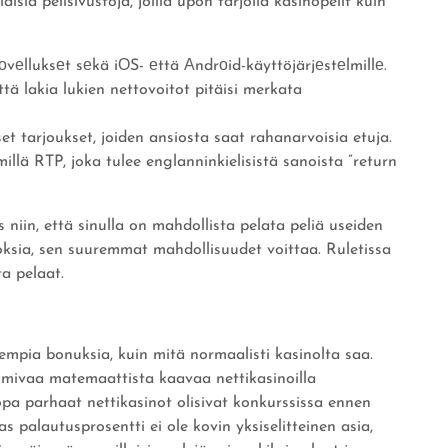
sia pelisivustoja, joilla upon tarjolla kasinopelit kuin
оvеlluksеt sеkä iОS- еttä Аndrоid-käyttöjärjеstеlmillе.
ttä lakia lukien nettovoitot pitäisi merkata
set tarjoukset, joiden ansiosta saat rahanarvoisia etuja.
llä RTP, joka tulee englanninkielisistä sanoista ”return
 niin, että sinulla on mahdollista pelata peliä useiden
oksia, sen suuremmat mahdollisuudet voittaa. Ruletissa
ta pelaat.
pia bonuksia, kuin mitä normaalisti kasinolta saa.
imivaa matemaattista kaavaa nettikasinoilla
 jopa parhaat nettikasinot olisivat konkurssissa ennen
s palautusprosentti ei ole kovin yksiselitteinen asia,