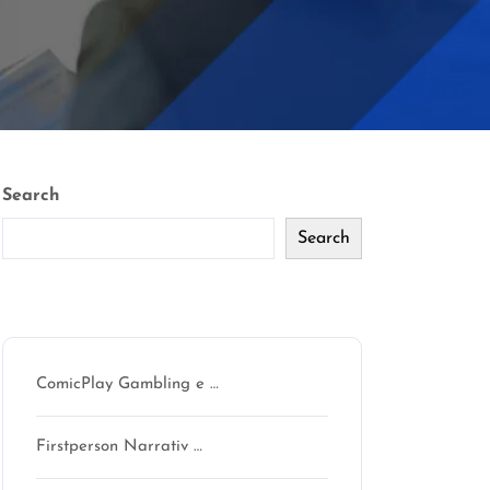
Search
Search
Recent Posts
ComicPlay Gambling e …
Firstperson Narrativ …