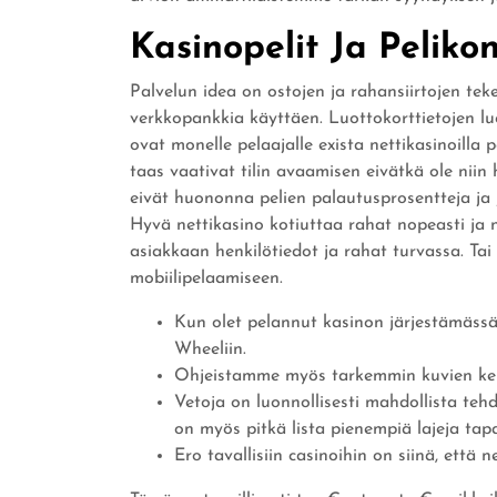
Kasinopelit Ja Peliko
Palvelun idea on ostojen ja rahansiirtojen te
verkkopankkia käyttäen. Luottokorttietojen lu
ovat monelle pelaajalle exista nettikasinoilla
taas vaativat tilin avaamisen eivätkä ole niin
eivät huononna pelien palautusprosentteja ja j
Hyvä nettikasino kotiuttaa rahat nopeasti ja 
asiakkaan henkilötiedot ja rahat turvassa. Tai
mobiilipelaamiseen.
Kun olet pelannut kasinon järjestämässä
Wheeliin.
Ohjeistamme myös tarkemmin kuvien kera 
Vetoja on luonnollisesti mahdollista teh
on myös pitkä lista pienempiä lajeja ta
Ero tavallisiin casinoihin on siinä, että 