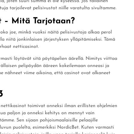
la, joten suuri summa ei ole kyseessä. Jos tällainen
uja tarjoilevat pelisivustot niille varatulta sivultamme.
t – Mitä Tarjotaan?
o joe, minkä vuoksi näitä pelisivustoja alkaa perol
a niitä jonkinlaisen järjestyksen ylläpitämiseksi. Tämä
rhaat netticasinot.
sti löytävät sitä pöytäpelien äärellä. Nimitys viittaa
a tällaisen pelipöydän ääreen kokeilemaan onneasi ja
me nähneet viime aikoina, että casinot ovat alkaneet
3
ettikasinot toimivat onneksi ilman erillisten ohjelmien
ua paljon ja onneksi kehitys on mennyt vain
mme. Sen sijaan pohjoismaalaisille pelaajille
uvun puolelta, esimerkiksi NordicBet. Kuten varmasti