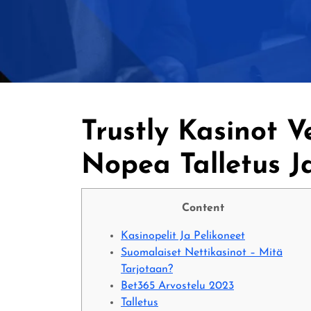
Trustly Kasinot 
Nopea Talletus J
Content
Kasinopelit Ja Pelikoneet
Suomalaiset Nettikasinot – Mitä
Tarjotaan?
Bet365 Arvostelu 2023
Talletus