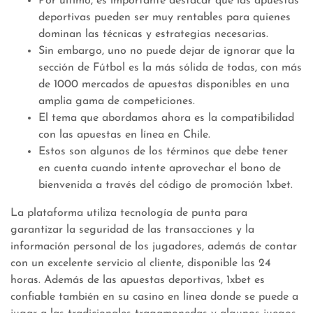
Por último, es importante destacar que las apuestas
deportivas pueden ser muy rentables para quienes
dominan las técnicas y estrategias necesarias.
Sin embargo, uno no puede dejar de ignorar que la
sección de Fútbol es la más sólida de todas, con más
de 1000 mercados de apuestas disponibles en una
amplia gama de competiciones.
El tema que abordamos ahora es la compatibilidad
con las apuestas en línea en Chile.
Estos son algunos de los términos que debe tener
en cuenta cuando intente aprovechar el bono de
bienvenida a través del código de promoción 1xbet.
La plataforma utiliza tecnología de punta para
garantizar la seguridad de las transacciones y la
información personal de los jugadores, además de contar
con un excelente servicio al cliente, disponible las 24
horas. Además de las apuestas deportivas, 1xbet es
confiable también en su casino en línea donde se puede a