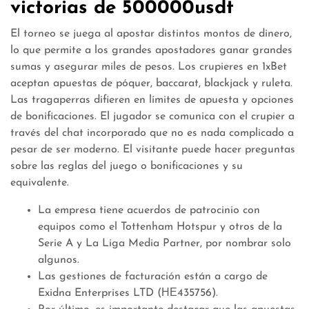
victorias de 500000usdt
El torneo se juega al apostar distintos montos de dinero,
lo que permite a los grandes apostadores ganar grandes
sumas y asegurar miles de pesos. Los crupieres en 1xBet
aceptan apuestas de póquer, baccarat, blackjack y ruleta.
Las tragaperras difieren en límites de apuesta y opciones
de bonificaciones. El jugador se comunica con el crupier a
través del chat incorporado que no es nada complicado a
pesar de ser moderno. El visitante puede hacer preguntas
sobre las reglas del juego o bonificaciones y su
equivalente.
La empresa tiene acuerdos de patrocinio con
equipos como el Tottenham Hotspur y otros de la
Serie A y La Liga Media Partner, por nombrar solo
algunos.
Las gestiones de facturación están a cargo de
Exidna Enterprises LTD (НЕ435756).