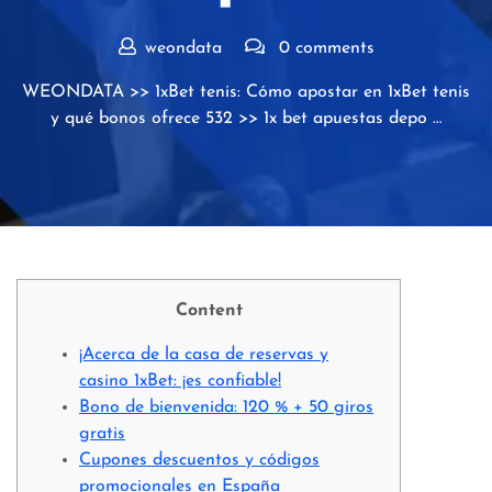
weondata
0 comments
WEONDATA
>>
1xBet tenis: Cómo apostar en 1xBet tenis
y qué bonos ofrece 532
>> 1x bet apuestas depo …
Content
¡Acerca de la casa de reservas y
casino 1xBet: ¡es confiable!
Bono de bienvenida: 120 % + 50 giros
gratis
Cupones descuentos y códigos
promocionales en España