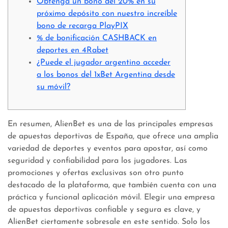
Obtenga un bono del 20% en su
próximo depósito con nuestro increíble
bono de recarga PlayPIX
% de bonificación CASHBACK en
deportes en 4Rabet
¿Puede el jugador argentino acceder
a los bonos del 1xBet Argentina desde
su móvil?
En resumen, AlienBet es una de las principales empresas
de apuestas deportivas de España, que ofrece una amplia
variedad de deportes y eventos para apostar, así como
seguridad y confiabilidad para los jugadores. Las
promociones y ofertas exclusivas son otro punto
destacado de la plataforma, que también cuenta con una
práctica y funcional aplicación móvil. Elegir una empresa
de apuestas deportivas confiable y segura es clave, y
AlienBet ciertamente sobresale en este sentido. Solo los