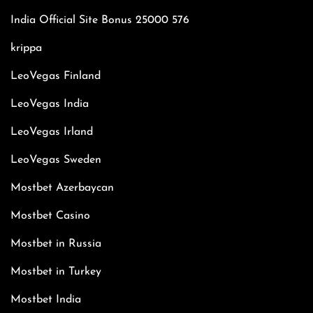
India Official Site Bonus 25000 576
krippa
LeoVegas Finland
LeoVegas India
LeoVegas Irland
LeoVegas Sweden
Mostbet Azerbaycan
Mostbet Casino
Mostbet in Russia
Mostbet in Turkey
Mostbet India