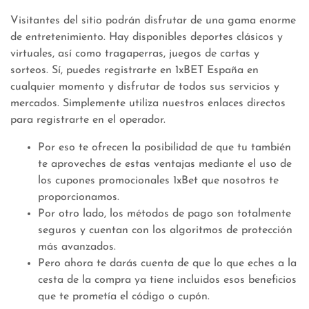
Visitantes del sitio podrán disfrutar de una gama enorme
de entretenimiento. Hay disponibles deportes clásicos y
virtuales, así como tragaperras, juegos de cartas y
sorteos. Sí, puedes registrarte en 1xBET España en
cualquier momento y disfrutar de todos sus servicios y
mercados. Simplemente utiliza nuestros enlaces directos
para registrarte en el operador.
Por eso te ofrecen la posibilidad de que tu también
te aproveches de estas ventajas mediante el uso de
los cupones promocionales 1xBet que nosotros te
proporcionamos.
Por otro lado, los métodos de pago son totalmente
seguros y cuentan con los algoritmos de protección
más avanzados.
Pero ahora te darás cuenta de que lo que eches a la
cesta de la compra ya tiene incluidos esos beneficios
que te prometía el código o cupón.