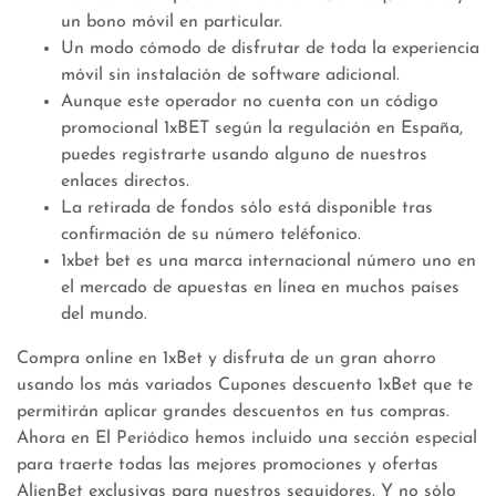
un bono móvil en particular.
Un modo cómodo de disfrutar de toda la experiencia
móvil sin instalación de software adicional.
Aunque este operador no cuenta con un código
promocional 1xBET según la regulación en España,
puedes registrarte usando alguno de nuestros
enlaces directos.
La retirada de fondos sólo está disponible tras
confirmación de su número teléfonico.
1xbet bet es una marca internacional número uno en
el mercado de apuestas en línea en muchos países
del mundo.
Compra online en 1xBet y disfruta de un gran ahorro
usando los más variados Cupones descuento 1xBet que te
permitirán aplicar grandes descuentos en tus compras.
Ahora en El Periódico hemos incluido una sección especial
para traerte todas las mejores promociones y ofertas
AlienBet exclusivas para nuestros seguidores. Y no sólo