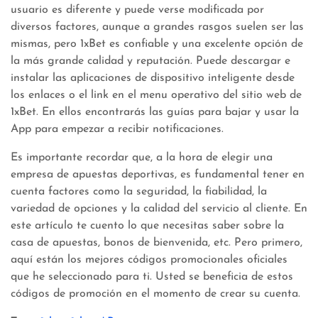
usuario es diferente y puede verse modificada por
diversos factores, aunque a grandes rasgos suelen ser las
mismas, pero 1xBet es confiable y una excelente opción de
la más grande calidad y reputación. Puede descargar e
instalar las aplicaciones de dispositivo inteligente desde
los enlaces o el link en el menu operativo del sitio web de
1xBet. En ellos encontrarás las guías para bajar y usar la
App para empezar a recibir notificaciones.
Es importante recordar que, a la hora de elegir una
empresa de apuestas deportivas, es fundamental tener en
cuenta factores como la seguridad, la fiabilidad, la
variedad de opciones y la calidad del servicio al cliente. En
este artículo te cuento lo que necesitas saber sobre la
casa de apuestas, bonos de bienvenida, etc. Pero primero,
aquí están los mejores códigos promocionales oficiales
que he seleccionado para ti. Usted se beneficia de estos
códigos de promoción en el momento de crear su cuenta.