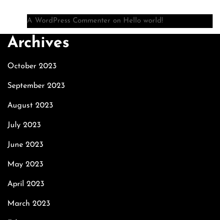
A WordPress Commenter
on
Hello world!
Archives
October 2023
September 2023
August 2023
July 2023
June 2023
May 2023
April 2023
March 2023