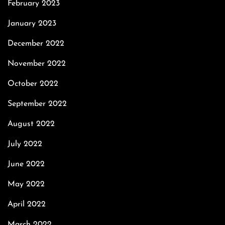
February 2023
January 2023
December 2022
November 2022
October 2022
September 2022
August 2022
July 2022
June 2022
May 2022
April 2022
March 2022